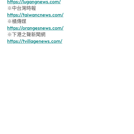
https://lugangnews.com/
※中台灣時報
https://taiwancnews.com/
※橘傳媒
https://orangesnews.com/
※下港之聲新聞網
https://tvillagenews.com/