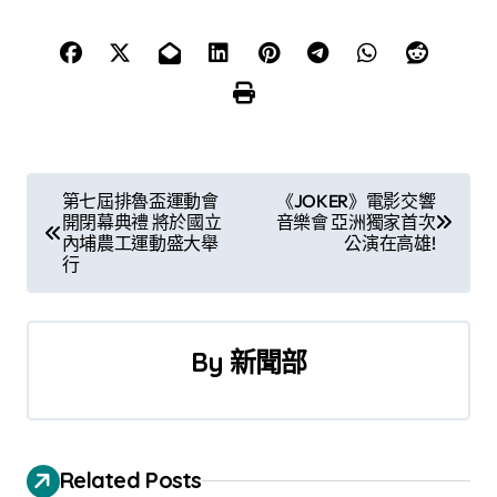
文
第七屆排魯盃運動會
《JOKER》電影交響
開閉幕典禮 將於國立
音樂會 亞洲獨家首次
章
內埔農工運動盛大舉
公演在高雄!
行
導
覽
By
新聞部
Related Posts