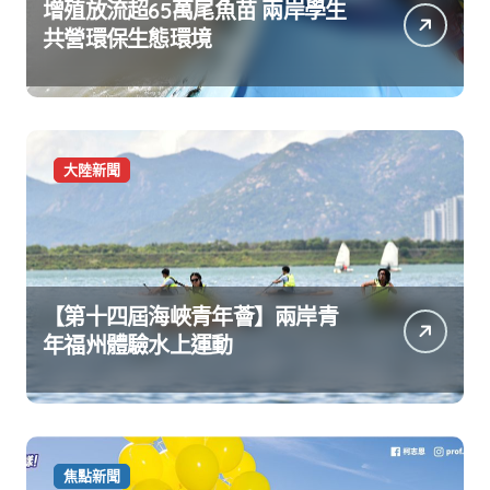
增殖放流超65萬尾魚苗 兩岸學生
共營環保生態環境
大陸新聞
【第十四屆海峽青年薈】兩岸青
年福州體驗水上運動
焦點新聞