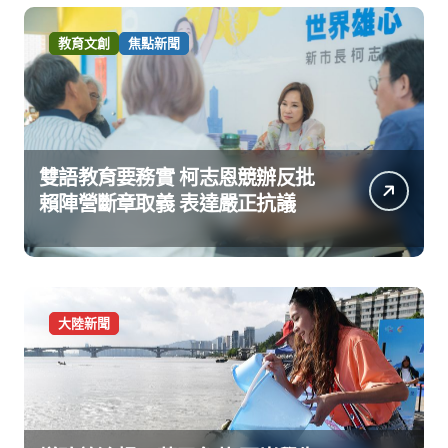
教育文創
焦點新聞
雙語教育要務實 柯志恩競辦反批
賴陣營斷章取義 表達嚴正抗議
大陸新聞