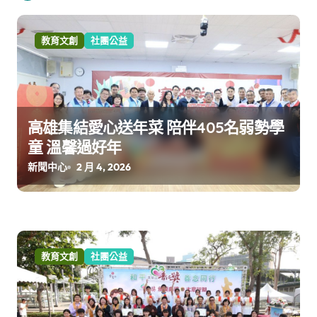
教育文創
社團公益
高雄集結愛心送年菜 陪伴405名弱勢學
童 溫馨過好年
新聞中心
2 月 4, 2026
教育文創
社團公益