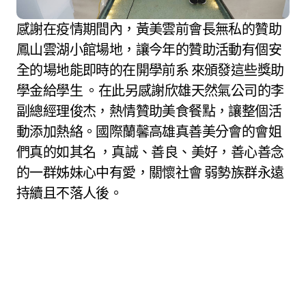
感謝在疫情期間內，黃美雲前會長無私的贊助
鳳山雲湖小館場地，讓今年的贊助活動有個安
全的場地能即時的在開學前系 來頒發這些獎助
學金給學生 。在此另感謝欣雄天然氣公司的李
副總經理俊杰，熱情贊助美食餐點，讓整個活
動添加熱絡。國際蘭馨高雄真善美分會的會姐
們真的如其名 ，真誠、善良、美好，善心善念
的一群姊妹心中有愛，關懷社會 弱勢族群永遠
持續且不落人後。