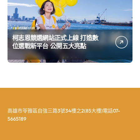
柯志恩競選網站正式上線 打造數
位選戰新平台 公開五大亮點
高雄市苓雅區自強三路3號34樓之2(85大樓)電話07-
5665189