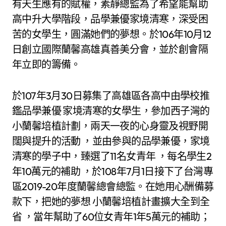
有天生應有的賦權，素靜總監為了希望能幫助
高中升大學階段，品學兼優家境清寒，深受困
苦的女學生，圓滿她們的夢想。於106年10月12
日創立國際蘭馨高雄真善美分會，並於創會隔
年立即的籌備。
於107年3月30日募集了高雄區各高中由學校推
鑑品學兼優 家境清寒的女學生，參加西子灣的
小蘭馨培植計劃，兩天一夜的心身靈及視野開
闊與提升的活動 ，並由參與的品學兼優，家境
清寒的學子中，臻選了11名女青年 ，每名學生2
年10萬元的補助 ，於108年7月1日接下了台灣專
區2019-20年度蘭馨總會總監。在她用心酬備募
款下，把她的夢想 小蘭馨培植計畫擴大全到全
省 ，當年幫助了60位女青年1年5萬元的補助；