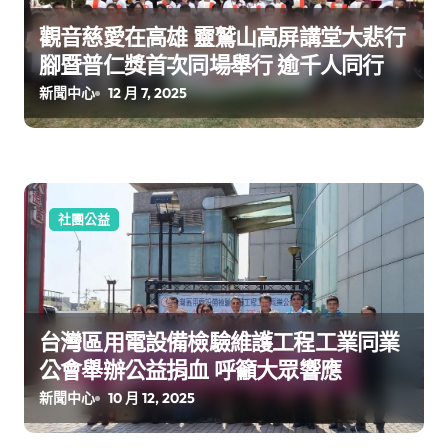
觀音慈愛在高雄 靈鷲山高屏講堂大悲行
腳暨普仁獎首次同場舉行 逾千人同行
新聞中心
12 月 7, 2025
社團公益
台灣區用電設備檢驗維護工程工業同業
公會舉辦公益捐血 呼籲大眾響應
新聞中心
10 月 12, 2025