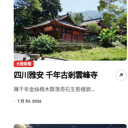
大陸新聞
四川雅安 千年古剎雲峰寺
擁千年金絲楠木群落奇石生態樣貌...
7 月 30, 2026