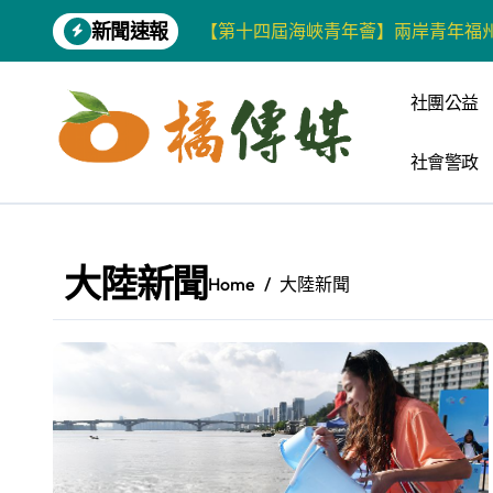
Skip
【第十四屆海峽青年薈】兩岸青年福
新聞速報
to
content
柯志恩競選網站正式上線 打造數位選
社團公益
兩岸青年齊聚福州共話農文旅融合發
藍綠市長參選人對無人載具條例互批 
社會警政
爭取原住民選票 柯志恩提原民5大政
雅安 天府之肺裡的安逸密碼 一座被
大陸新聞
Home
大陸新聞
港都文藝學會首辦蓮池潭文學營 支持
高科大機電系與日本愛媛大學跨校合作
《讀者》8月號新聞焦點 【錦瑟】
四川雅安 千年古剎雲峰寺
張老師發表「青少年家庭氣氛與心理安