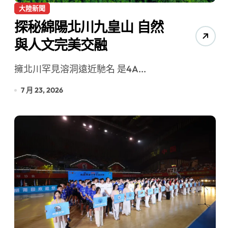
大陸新聞
探秘綿陽北川九皇山 自然
與人文完美交融
擁北川罕見溶洞遠近馳名 是4A...
7 月 23, 2026