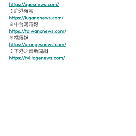
https://agesnews.com/
※鹿港時報
https://lugangnews.com/
※中台灣時報
https://taiwancnews.com/
※橘傳媒
https://orangesnews.com/
※下港之聲新聞網
https://tvillagenews.com/