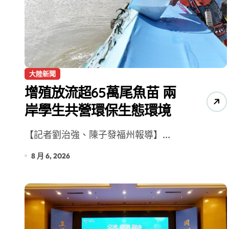
增殖放流超65萬尾魚苗 兩岸學生共
大陸新聞
增殖放流超65萬尾魚苗 兩
岸學生共營環保生態環境
【記者劉治強、陳子發福州報導】...
8 月 6, 2026