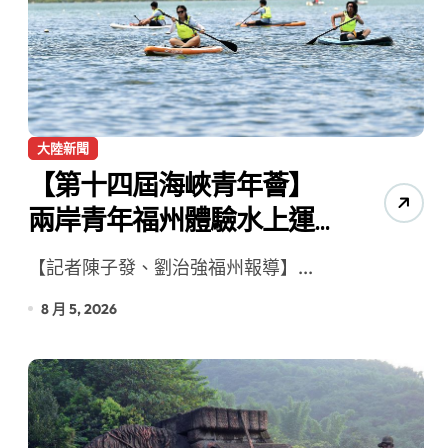
營環保生態環境
大陸新聞
【第十四屆海峽青年薈】
兩岸青年福州體驗水上運
動
【記者陳子發、劉治強福州報導】...
8 月 5, 2026