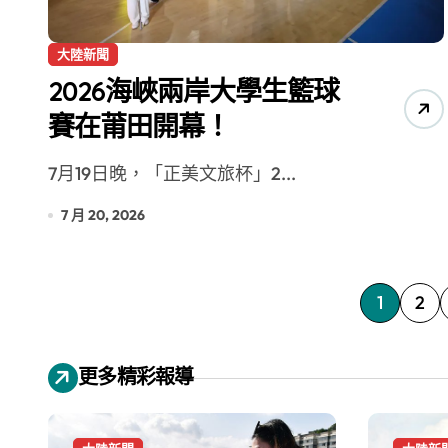
大陸新聞
2026海峽兩岸大學生籃球
賽在莆田開幕！
7月19日晚，「正美文旅杯」2...
7 月 20, 2026
文
1
2
章
更多精彩報導
分
頁