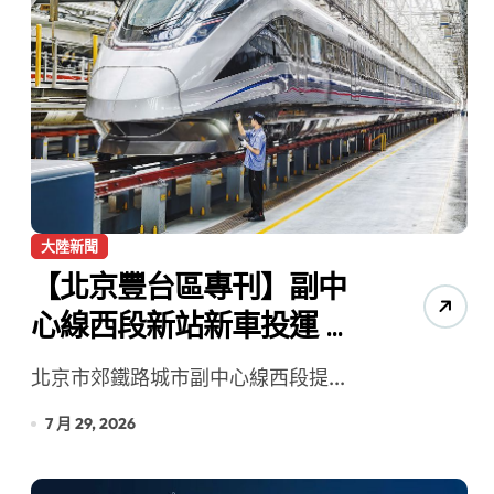
大陸新聞
【北京豐台區專刊】副中
心線西段新站新車投運 坐
著小火車通勤更省力
北京市郊鐵路城市副中心線西段提...
7 月 29, 2026