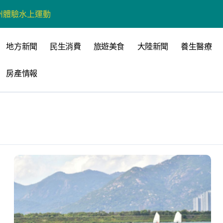
州體驗水上運動
戰新平台 公開五大亮點
地方新聞
民生消費
旅遊美食
大陸新聞
養生醫療
展
柯志恩：國民黨版才是「國防+產業」務實版
房產情報
策 打造城鄉共好高雄
時光偏愛的巴適小城
高雄文學再出發
 並感謝世豐螺絲捐助獎學金
全感調查報告」 若遇壓力僅12%青少年會向家人傾訴