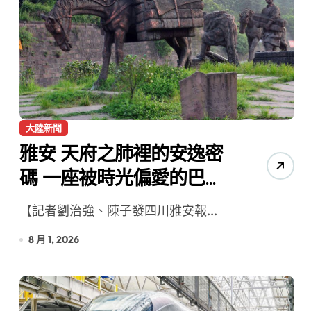
大陸新聞
雅安 天府之肺裡的安逸密
碼 一座被時光偏愛的巴適
小城
【記者劉治強、陳子發四川雅安報...
8 月 1, 2026