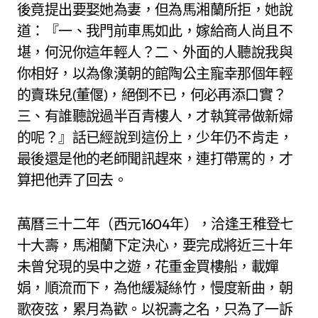
後竟提出要娶她為妻，但為馬湘蘭所拒，她說
道：『一、我門前車馬如此，嫁給商人尚且不
堪，何況你這年輕人？二、外面的人聽說我與
你相好，以為像漢朝的館陶公主寵幸那個年輕
的賣珠兒(董偃)，絕倒不已，何必再添口實？
三、有誰聽說過半百青樓人，才執箕帚做新婦
的呢？』話已經說到這份上，少年仍不肯走，
最後還是他的老師聞訊趕來，連打帶罵的，才
算把他弄了回去。
萬曆三十二年（西元1604年），洽逢王稚登七
十大壽，馬湘蘭下定決心，要完成將近三十年
未曾兌現的吳中之遊，花重金買樓船，載嬋
娟，順流而下，為他緩凝絲竹，慢度新曲，朝
歌夜弦，累月為歡。以祝壽之名，只為了一訴