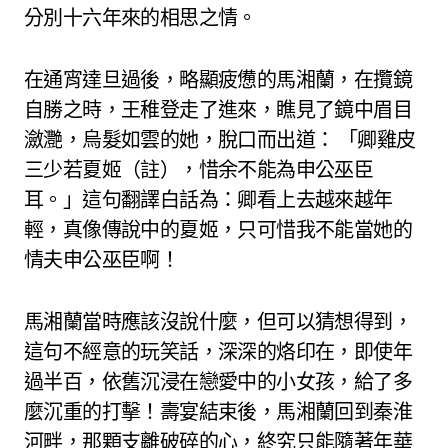
分別十六年來的相思之情。
在通宵達旦過後，略顯疲憊的馬湘蘭，在攬鏡
自勝之時，王稚登走了進來，瞧見了鏡中眉目
瀲灧，烏髮如雲的她，脫口而出道： 「卿雞皮
三少若夏姬（註），惜余不能為申公巫臣
耳。」這句翻譯白話為：卿看上去越來越年
輕，真像傳說中的夏姬，只可惜我不能當她的
情夫申公巫臣啊！
馬湘蘭當時應該沒說什麼，但可以猜想得到，
這句不經意的玩笑話，深深的烙印在，即使年
過半百，依舊沉浸在戀愛中的小女孩，給了多
麼沉重的打擊！壽宴結束後，馬湘蘭回到秦淮
河畔，那顆支離破碎的心，終究只能隨著年華