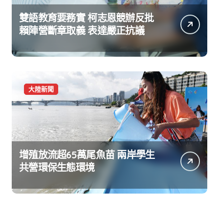
雙語教育要務實 柯志恩競辦反批
賴陣營斷章取義 表達嚴正抗議
大陸新聞
增殖放流超65萬尾魚苗 兩岸學生
共營環保生態環境