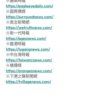
※鷹眼時報
https://eagleeyedaily.com/
※圓周傳媒
https://surroundnews.com/
※真言新聞網
https://wetruthnews.com/
※新一代時報
https://agesnews.com/
※鹿港時報
https://lugangnews.com/
※中台灣時報
https://taiwancnews.com/
※橘傳媒
https://orangesnews.com/
※下港之聲新聞網
https://tvillagenews.com/