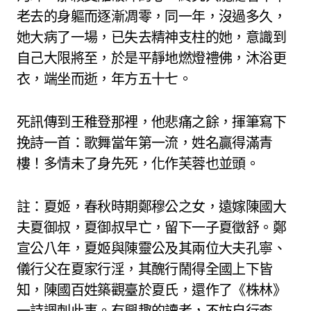
老去的身軀而逐漸凋零，同一年，沒過多久，
她大病了一場，已失去精神支柱的她，意識到
自己大限將至，於是平靜地燃燈禮佛，沐浴更
衣，端坐而逝，年方五十七。
死訊傳到王稚登那裡，他悲痛之餘，揮筆寫下
挽詩一首：歌舞當年第一流，姓名贏得滿青
樓！多情未了身先死，化作芙蓉也並頭。
註：夏姬，春秋時期鄭穆公之女，遠嫁陳國大
夫夏御叔，夏御叔早亡，留下一子夏徵舒。鄭
宣公八年，夏姬與陳靈公及其兩位大夫孔寧、
儀行父在夏家行淫，其醜行鬧得全國上下皆
知，陳國百姓築觀臺於夏氏，還作了《株林》
一詩諷刺此事。有興趣的讀者，不妨自行查