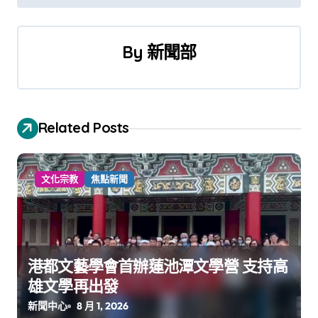
導
覽
By
新聞部
Related Posts
文化宗教
焦點新聞
港都文藝學會首辦蓮池潭文學營 支持高
雄文學再出發
新聞中心
8 月 1, 2026