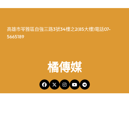
高雄市苓雅區自強三路3號34樓之2(85大樓)電話07-
5665189
橘傳媒
橘傳媒Copyright © All rights reserved 版權所有
|
Newspaperup
by
Themeansar
.