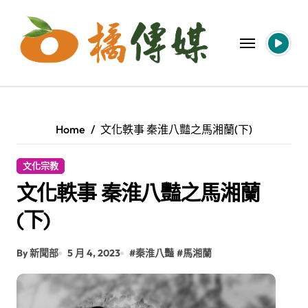
Skip
to
content
Home
文化軼事 秦淮八豔之馬湘蘭(下)
文化宗教
文化軼事 秦淮八豔之馬湘蘭
(下)
By 新聞部
5 月 4, 2023
#
秦淮八豔
#
馬湘蘭