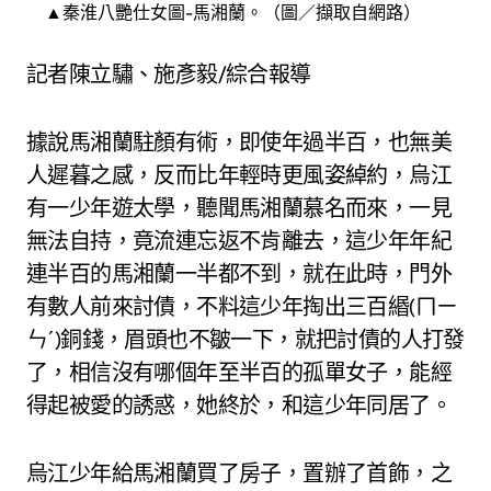
▲秦淮八艷仕女圖-馬湘蘭。（圖／擷取自網路）
記者陳立驌、施彥毅/綜合報導
據說馬湘蘭駐顏有術，即使年過半百，也無美
人遲暮之感，反而比年輕時更風姿綽約，烏江
有一少年遊太學，聽聞馬湘蘭慕名而來，一見
無法自持，竟流連忘返不肯離去，這少年年紀
連半百的馬湘蘭一半都不到，就在此時，門外
有數人前來討債，不料這少年掏出三百緡(ㄇㄧ
ㄣˊ)銅錢，眉頭也不皺一下，就把討債的人打發
了，相信沒有哪個年至半百的孤單女子，能經
得起被愛的誘惑，她終於，和這少年同居了。
烏江少年給馬湘蘭買了房子，置辦了首飾，之