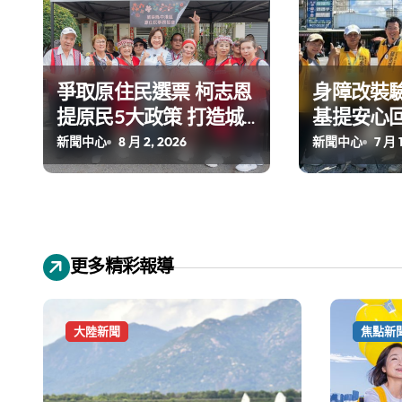
爭取原住民選票 柯志恩
身障改裝驗
提原民5大政策 打造城
基提安心
鄉共好高雄
新聞中心
8 月 2, 2026
新聞中心
7 月 
更多精彩報導
大陸新聞
焦點新