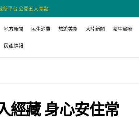
戰新平台 公開五大亮點
展
地方新聞
民生消費
旅遊美食
大陸新聞
養生醫療
柯志恩：國民黨版才是「國防+產業」務實版
房產情報
策 打造城鄉共好高雄
時光偏愛的巴適小城
高雄文學再出發
 並感謝世豐螺絲捐助獎學金
入經藏 身心安住常
全感調查報告」 若遇壓力僅12%青少年會向家人傾訴
品淨化區小型基地組第一名