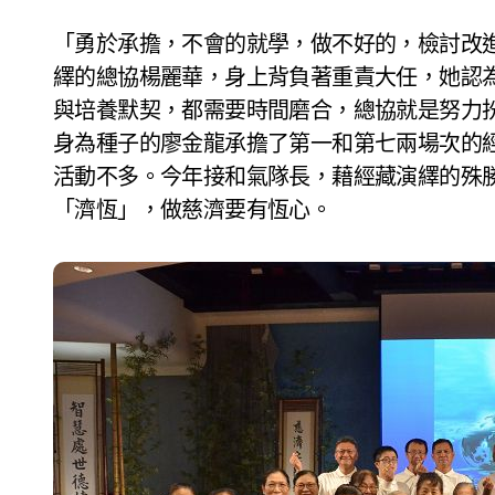
「勇於承擔，不會的就學，做不好的，檢討改進。」身為2023年《無量義 法髓頌》第七場經藏演
繹的總協楊麗華，身上背負著重責大任，她認
與培養默契，都需要時間磨合，總協就是努力
身為種子的廖金龍承擔了第一和第七兩場次的經
活動不多。今年接和氣隊長，藉經藏演繹的殊
「濟恆」，做慈濟要有恆心。