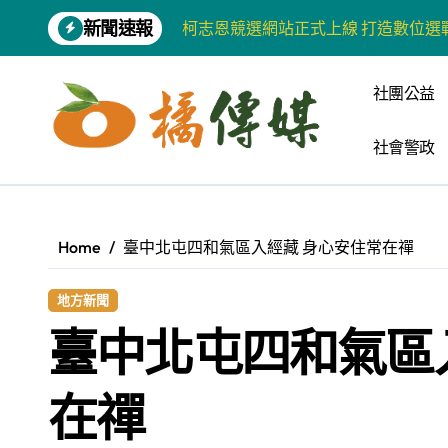
Skip
新聞速報
柯志恩競選網站正式上線 打造數位選
to
content
兩岸青年齊聚福州共話農文旅融合發
社團公益
藍綠市長參選人對無人載具條例互批 
社會警政
爭取原住民選票 柯志恩提原民5大政
雅安 天府之肺裡的安逸密碼 一座被
港都文藝學會首辦蓮池潭文學營 支持
Home
臺中北屯四和氣區入經藏 身心安住常在禪
高科大機電系與日本愛媛大學跨校合作
地方新聞
《讀者》8月號新聞焦點 【錦瑟】
臺中北屯四和氣區
四川雅安 千年古剎雲峰寺
張老師發表「青少年家庭氣氛與心理安
在禪
河堤國小打造幸福綠校園 蟬聯高市空