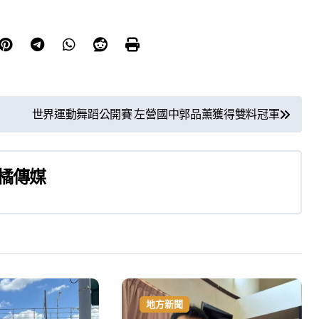
世界運動舞蹈公開賽 左營國中郭品薰獲得雙料冠軍
橘傳媒
地方新聞