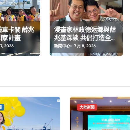
車卡關 薛兆
漫畫家林政德返鄉與薛
回家計畫
兆基深談 共倡打造全台
首座青年藝術聚落
17, 2026
新聞中心
7 月 8, 2026
聞
大陸新聞