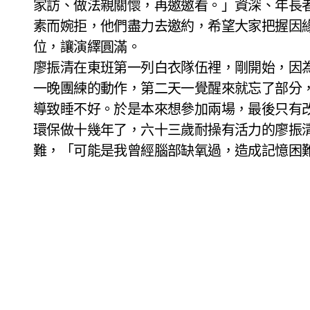
家訪、做法親關懷，再邀邀看。」資深、年長
素而婉拒，他們盡力去邀約，希望大家把握因
位，讓演繹圓滿。
廖振清在東班第一列白衣隊伍裡，剛開始，因
一晚團練的動作，第二天一覺醒來就忘了部分
導致睡不好。於是本來想參加兩場，最後只有
環保做十幾年了，六十三歲耐操有活力的廖振
難，「可能是我曾經腦部缺氧過，造成記憶困