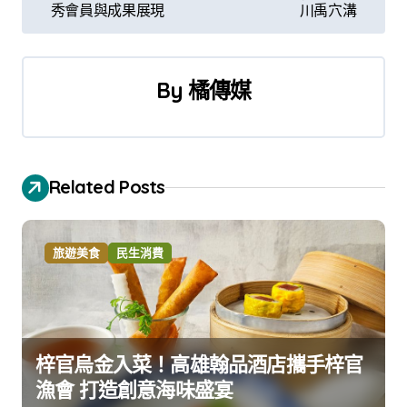
章
秀會員與成果展現
川禹穴溝
導
覽
By
橘傳媒
Related Posts
旅遊美食
民生消費
梓官烏金入菜！高雄翰品酒店攜手梓官
漁會 打造創意海味盛宴