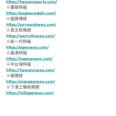
https://taiwanreports.com/
※鷹眼時報
https://eagleeyedaily.com/
※圓周傳媒
https://surroundnews.com/
※真言新聞網
https://wetruthnews.com/
※新一代時報
https://agesnews.com/
※鹿港時報
https://lugangnews.com/
※中台灣時報
https://taiwancnews.com/
※橘傳媒
https://orangesnews.com/
※下港之聲新聞網
https://tvillagenews.com/