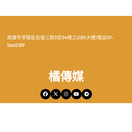
高雄市苓雅區自強三路3號34樓之2(85大樓)電話07-
5665189
橘傳媒
橘傳媒Copyright © All rights reserved 版權所有
|
Newspaperup
by
Themeansar
.