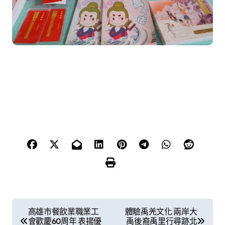
文
高雄市餐飲業職業工
體驗禹羌文化 兩岸大
會歡慶60周年 表揚優
禹後裔禹里行尋跡北