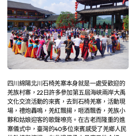
四川綿陽北川石椅羌寨本身就是一處受歡迎的
羌族村寨，22日許多參加第五屆海峽兩岸大禹
文化交流活動的來賓，去到石椅羌寨，活動現
場，禮炮轟鳴，羌紅飄揚，咂酒飄香，羌族小
夥和姑娘迎客的歌聲嘹亮。在古老而隆重的進
寨儀式中，臺灣的40多位來賓感受了羌鄉人民