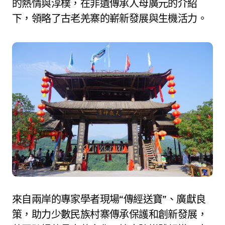
的熱情與淳樸，在非遺傳承人母廣元的介紹
下，領略了古老羌寨的嶄新發展與生機活力。
來自兩岸的專家學者現場“傳經送寶”、廣獻良
策，助力少數民族村寨傳承保護和創新發展，