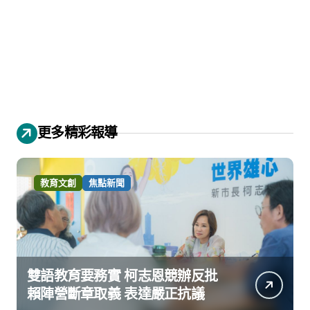
更多精彩報導
教育文創
焦點新聞
雙語教育要務實 柯志恩競辦反批
賴陣營斷章取義 表達嚴正抗議