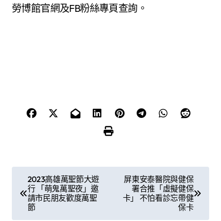
勞博館官網及FB粉絲專頁查詢。
文
2023高雄萬聖節大遊
屏東安泰醫院與健保
行 「萌鬼萬聖夜」邀
署合推「虛擬健保
章
請市民朋友歡度萬聖
卡」 不怕看診忘帶健
節
保卡
導