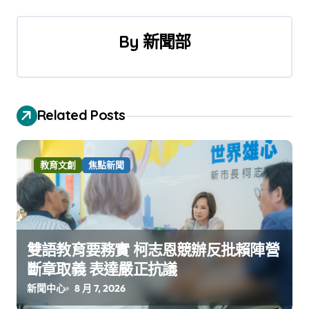
覽
By
新聞部
Related Posts
教育文創
焦點新聞
雙語教育要務實 柯志恩競辦反批賴陣營
斷章取義 表達嚴正抗議
新聞中心
8 月 7, 2026