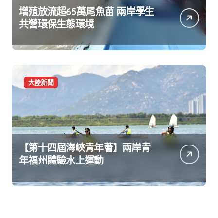
增殖放流超65萬尾魚苗 兩岸學生
共營環保生態環境
大陸新聞
【第十四屆海峽青年薈】兩岸青
年福州體驗水上運動