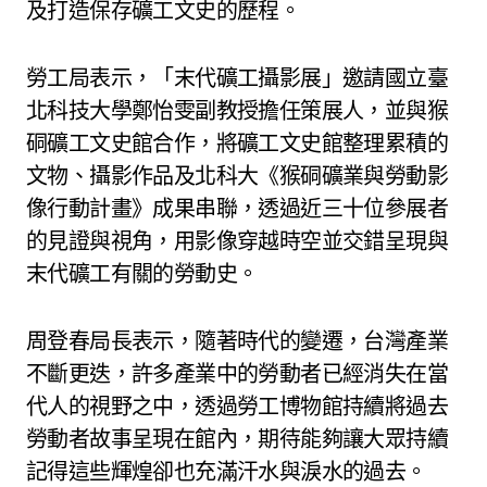
及打造保存礦工文史的歷程。
勞工局表示，「末代礦工攝影展」邀請國立臺
北科技大學鄭怡雯副教授擔任策展人，並與猴
硐礦工文史館合作，將礦工文史館整理累積的
文物、攝影作品及北科大《猴硐礦業與勞動影
像行動計畫》成果串聯，透過近三十位參展者
的見證與視角，用影像穿越時空並交錯呈現與
末代礦工有關的勞動史。
周登春局長表示，隨著時代的變遷，台灣產業
不斷更迭，許多產業中的勞動者已經消失在當
代人的視野之中，透過勞工博物館持續將過去
勞動者故事呈現在館內，期待能夠讓大眾持續
記得這些輝煌卻也充滿汗水與淚水的過去。