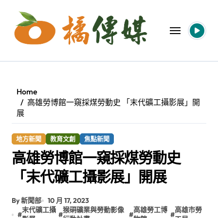
Skip
to
content
Home
高雄勞博館一窺採煤勞動史 「末代礦工攝影展」開
展
地方新聞
教育文創
焦點新聞
高雄勞博館一窺採煤勞動史
「末代礦工攝影展」開展
By 新聞部
10 月 17, 2023
末代礦工攝
猴硐礦業與勞動影像
高雄勞工博
高雄市勞
#
#
#
#