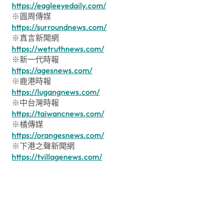
https://eagleeyedaily.com/
※圓周傳媒
https://surroundnews.com/
※真言新聞網
https://wetruthnews.com/
※新一代時報
https://agesnews.com/
※鹿港時報
https://lugangnews.com/
※中台灣時報
https://taiwancnews.com/
※橘傳媒
https://orangesnews.com/
※下港之聲新聞網
https://tvillagenews.com/