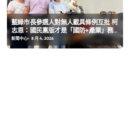
藍綠市長參選人對無人載具條例互批 柯
志恩：國民黨版才是「國防+產業」務
實版
新聞中心
8 月 4, 2026