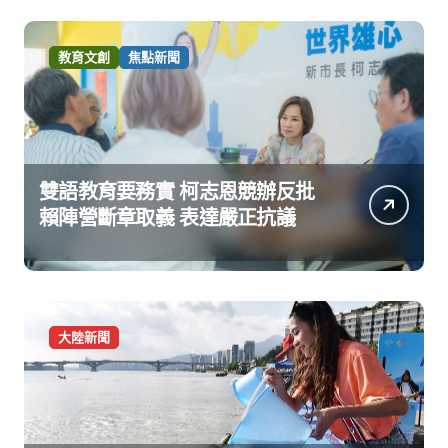
教育文創
焦點新聞
雙語教育要務實 柯志恩競辦反批
賴陣營斷章取義 表達嚴正抗議
大陸新聞