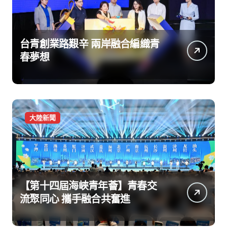
台青創業路艱辛 兩岸融合編織青
春夢想
大陸新聞
【第十四屆海峽青年薈】青春交
流聚同心 攜手融合共奮進