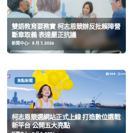
雙語教育要務實 柯志恩競辦反批賴陣營
斷章取義 表達嚴正抗議
新聞中心
8 月 7, 2026
焦點新聞
柯志恩競選網站正式上線 打造數位選戰
新平台 公開五大亮點