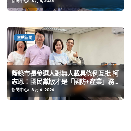
新聞中心
8 月 5, 2026
焦點新聞
藍綠市長參選人對無人載具條例互批 柯
志恩：國民黨版才是「國防+產業」務
實版
新聞中心
8 月 4, 2026