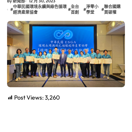
By 新聞部
12 月 30, 2023
中華民國環境永續與綠色循環
全台
淨零小
聯合國購
#
#
#
#
經濟產業協會
首創
學堂
買碳權
Post Views:
3,260