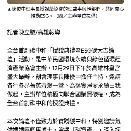
▲陳俊中理事長授證給協會的理監事與幹部們，共同開心
推動ESG。（圖／主辦單位提供）
記者陳立驌/高雄報導
全台首創碳中和「授證典禮暨ESG碳大吉論
壇」活動，是中華民國環境永續與綠色循環經
濟產業協會主辦，12月29日下午於高雄林皇宮
盛大舉辦。創會理事長陳俊中擔任主持，邀請
各行各界菁英齊聚一堂。為落實淨零永續由我
做起，主辦單位積極向聯合國購買碳權，成為
全台首創碳中和的授證典禮。
本次論壇不僅致力於實踐碳中和，特別邀請氣
候媽媽廖卿惠博士，演講「碳資產」，深入探