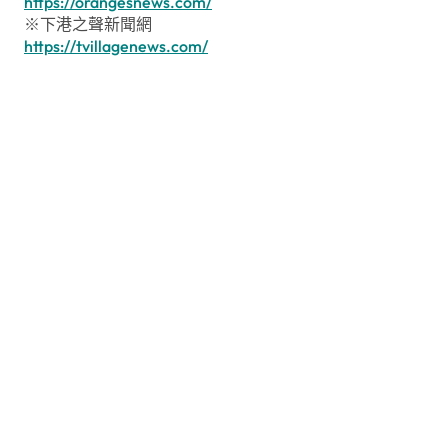
https://orangesnews.com/
※下港之聲新聞網
https://tvillagenews.com/