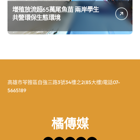
增殖放流超65萬尾魚苗 兩岸學生
共營環保生態環境
高雄市苓雅區自強三路3號34樓之2(85大樓)電話07-
5665189
橘傳媒