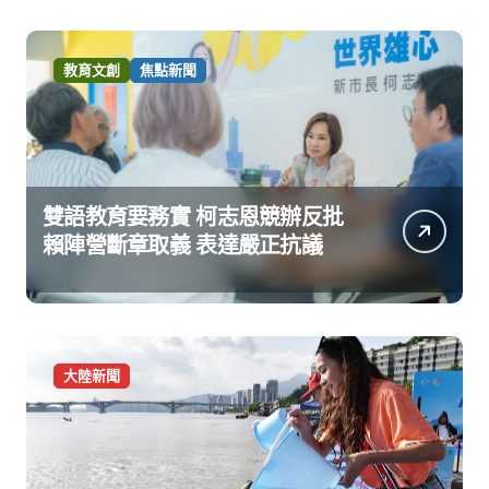
教育文創
焦點新聞
雙語教育要務實 柯志恩競辦反批
賴陣營斷章取義 表達嚴正抗議
大陸新聞