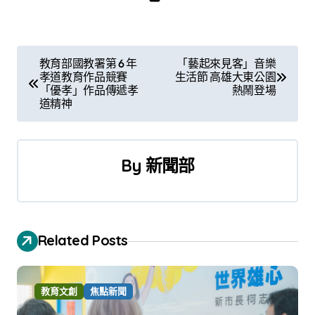
文
教育部國教署第 6 年
「藝起來見客」音樂
孝道教育作品競賽
生活節 高雄大東公園
章
「優孝」作品傳遞孝
熱鬧登場
道精神
導
覽
By
新聞部
Related Posts
教育文創
焦點新聞