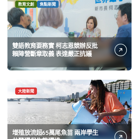
教育文創
焦點新聞
雙語教育要務實 柯志恩競辦反批
賴陣營斷章取義 表達嚴正抗議
大陸新聞
增殖放流超65萬尾魚苗 兩岸學生