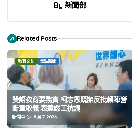
覽
By
新聞部
Related Posts
教育文創
焦點新聞
雙語教育要務實 柯志恩競辦反批賴陣營
斷章取義 表達嚴正抗議
新聞中心
8 月 7, 2026