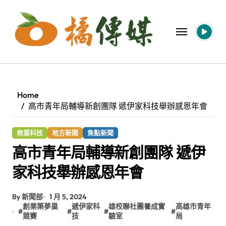
Skip
to
content
Home
高市青年局輔導新創團隊 遞伊家科技舉辦感恩年會
商業科技
地方新聞
焦點新聞
高市青年局輔導新創團隊 遞伊
家科技舉辦感恩年會
By 新聞部
1 月 5, 2024
創業築夢巢
遞伊家科
雄校聯社團養成實
高雄市青年
#
#
#
#
競賽
技
驗室
局