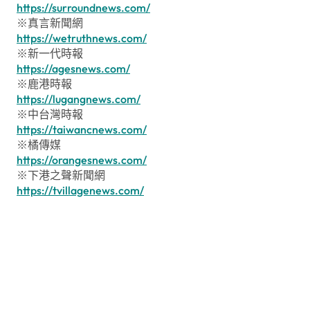
https://surroundnews.com/
※真言新聞網
https://wetruthnews.com/
※新一代時報
https://agesnews.com/
※鹿港時報
https://lugangnews.com/
※中台灣時報
https://taiwancnews.com/
※橘傳媒
https://orangesnews.com/
※下港之聲新聞網
https://tvillagenews.com/