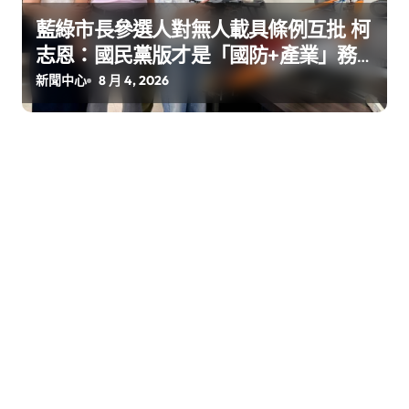
藍綠市長參選人對無人載具條例互批 柯
志恩：國民黨版才是「國防+產業」務
實版
新聞中心
8 月 4, 2026