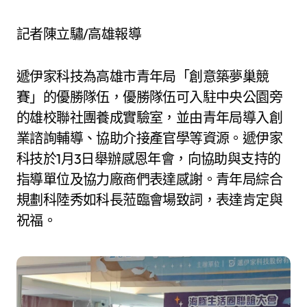
記者陳立驌/高雄報導
遞伊家科技為高雄市青年局「創意築夢巢競
賽」的優勝隊伍，優勝隊伍可入駐中央公園旁
的雄校聯社團養成實驗室，並由青年局導入創
業諮詢輔導、協助介接產官學等資源。遞伊家
科技於1月3日舉辦感恩年會，向協助與支持的
指導單位及協力廠商們表達感謝。青年局綜合
規劃科陸秀如科長蒞臨會場致詞，表達肯定與
祝福。