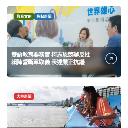
教育文創
焦點新聞
雙語教育要務實 柯志恩競辦反批
賴陣營斷章取義 表達嚴正抗議
大陸新聞