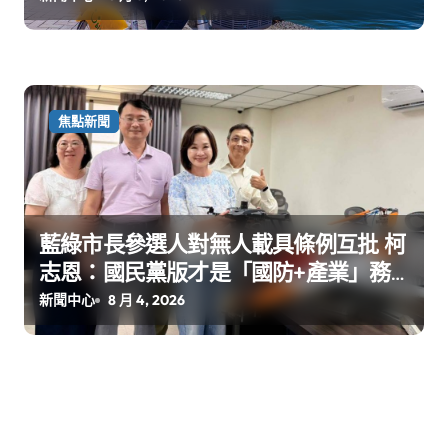
焦點新聞
藍綠市長參選人對無人載具條例互批 柯
志恩：國民黨版才是「國防+產業」務
實版
新聞中心
8 月 4, 2026