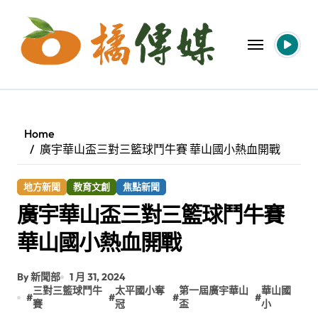
Skip
to
content
Home
廣宇華山盃三對三籃球鬥牛賽 華山國小熱血開戰
地方新聞
教育文創
焦點新聞
廣宇華山盃三對三籃球鬥牛賽
華山國小熱血開戰
By 新聞部
1 月 31, 2024
三對三籃球鬥牛
太平國小奪
第一屆廣宇華山
華山國
#
#
#
#
賽
冠
盃
小