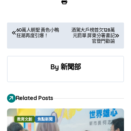
文
60萬人朝聖 黃色小鴨
酒駕大戶榜首欠128萬
狂潮再度引爆！
元罰單 屏東分署書記
章
官登門勸諭
導
覽
By
新聞部
Related Posts
教育文創
焦點新聞