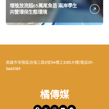
增殖放流超65萬尾魚苗 兩岸學生
共營環保生態環境
高雄市苓雅區自強三路3號34樓之2(85大樓)電話07-
5665189
橘傳媒