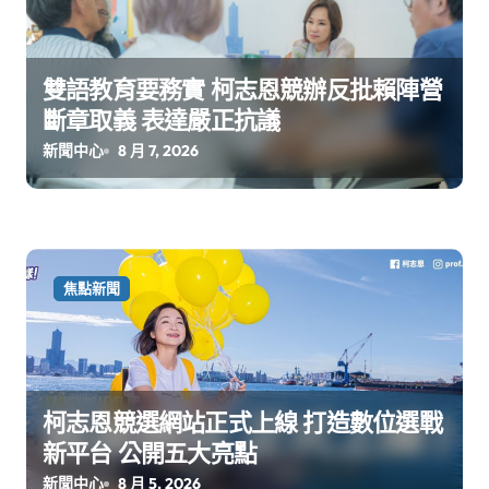
雙語教育要務實 柯志恩競辦反批賴陣營
斷章取義 表達嚴正抗議
新聞中心
8 月 7, 2026
焦點新聞
柯志恩競選網站正式上線 打造數位選戰
新平台 公開五大亮點
新聞中心
8 月 5, 2026