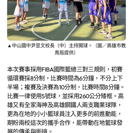
▲中山國中尹昱文校長（中）主持開球。（圖／高雄市教
育局提供）
本次賽事採用FIBA國際籃總三對三規則，初賽
循環賽採8分制，比賽時間為6分鐘，不分上下
半場；複賽及決賽為10分制，比賽時間8分鐘。
比賽一律使用5號球，並採用260公分矮框。高
雄又有全家海神及高雄鋼鐵人兩支職業球隊，
更為在地的小小籃球員注入更多的前進動能，
期盼兩校這次的攜手合作，能帶動在地籃球發
展的傳承與銜接。