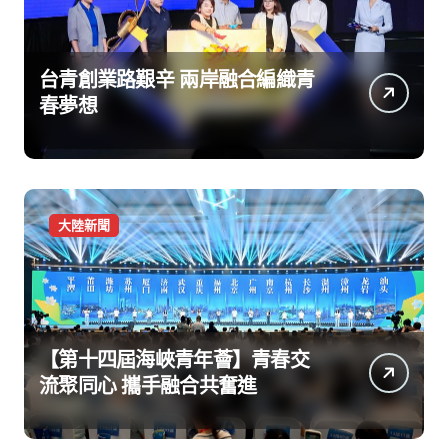
台青創業路艱辛 兩岸融合編織青
春夢想
大陸新聞
【第十四屆海峽青年薈】青春交
流聚同心 攜手融合共奮進