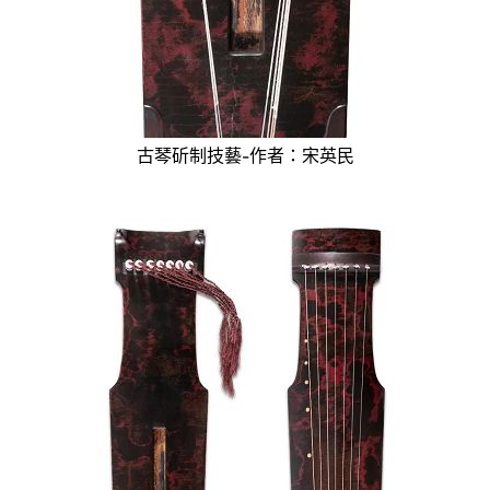
古琴斫制技藝-作者：宋英民