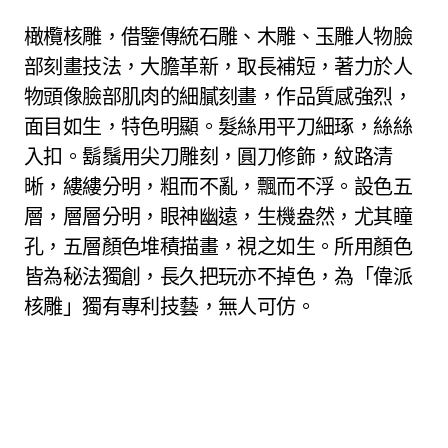
橄欖核雕，借鑒傳統石雕、木雕、玉雕人物臉
部刻畫技法，大膽革新，取長補短，著力於人
物頭像臉部肌肉的細膩刻畫，作品質感強烈，
面目如生，特色明顯。髮絲用平刀細琢，絲絲
入扣。鬍鬚用尖刀雕刻，圓刀修飾，紋路清
晰，縷縷分明，粗而不亂，飄而不浮。設色五
層，層層分明，眼神幽遠，生機盎然，尤其瞳
孔，五層顏色堆積描畫，視之如生。所用顏色
皆為秘法獨創，長久把玩亦不掉色，為「偉派
核雕」獨有專利技藝，無人可仿。