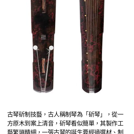
古琴斫制技藝，古人稱制琴為「斫琴」，從一
方原木到案上清音，斫琴看似簡單，其製作工
藝繁瑣精細，一張古琴的誕生要經過選材、制