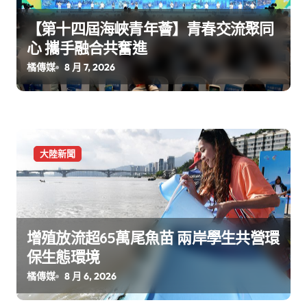
【第十四屆海峽青年薈】青春交流聚同
心 攜手融合共奮進
橘傳媒
8 月 7, 2026
大陸新聞
增殖放流超65萬尾魚苗 兩岸學生共營環
保生態環境
橘傳媒
8 月 6, 2026