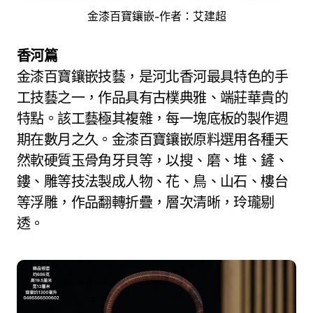
金漆百寶鑲嵌-作者：艾建超
香河篇
金漆百寶鑲嵌技藝，是河北香河最具特色的手
工技藝之一，作品具有古樸典雅、端莊華貴的
特點。該工藝極其複雜，每一塊底板的製作週
期在數月之久。金漆百寶鑲嵌原料選用各種天
然軟硬質玉骨角牙貝等，以搜、磨、堆、鏟、
鏤、雕等技法製成人物、花、鳥、山石、樓台
等浮雕，作品翻轉折疊，層次清晰，玲瓏剔
透。