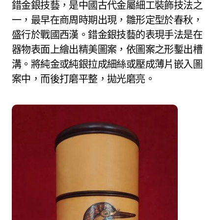
錯金銀技藝，是中國古代金屬細工裝飾技法之
一，最早在商周時期出現，雛形定型於春秋，
盛行於戰國西漢。錯金銀技藝的表現手法是在
器物表面上繪出精美圖案，依圖案之形鏨出槽
溝。將純金或純銀拉成細絲或壓成薄片嵌入圖
案中，而後打磨平整，拋光磨亮。