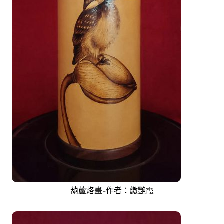
葫蘆烙畫-作者：繳艷霞