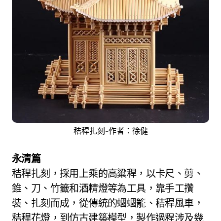
秸稈扎刻-作者：徐健
永清篇
秸稈扎刻，採用上乘的高粱稈，以卡尺、剪、
錐、刀、竹籤和酒精燈等為工具，靠手工攢
裝、扎刻而成，從傳統的蟈蟈籠、秸稈風車，
秸稈花燈，到仿古建築模型，製作過程涉及幾