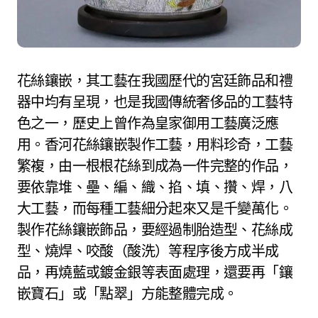
花絲鑲嵌，其工藝在我國歷代的宮廷飾品和禮
器中均有呈現，也是我國傳統奢侈品的工藝特
色之一，歷史上曾作為皇家御用工藝廣泛應
用。香河花絲鑲嵌製作工藝，用料珍奇，工藝
繁複，由一根根花絲到成為一件完整的作品，
要依靠堆、壘、編、織、掐、填、攢、焊，八
大工藝，而每種工藝細分起來又是千變萬化。
製作花絲鑲嵌飾品，要經過制胎造型、花絲成
型、燒焊、咬酸（酸洗）等程序後方成半成
品，再燒藍或鍍金銀等表面處理，還要再「鑲
嵌寶石」或「點翠」方能整體完成。