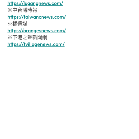
https://lugangnews.com/
※中台灣時報
https://taiwancnews.com/
※橘傳媒
https://orangesnews.com/
※下港之聲新聞網
https://tvillagenews.com/