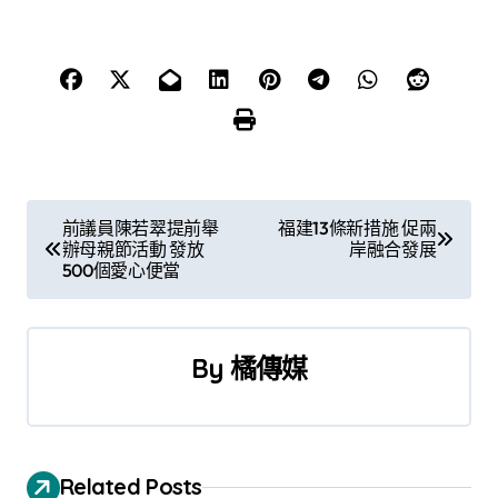
文
前議員陳若翠提前舉
福建13條新措施 促兩
辦母親節活動 發放
岸融合發展
章
500個愛心便當
導
覽
By
橘傳媒
Related Posts