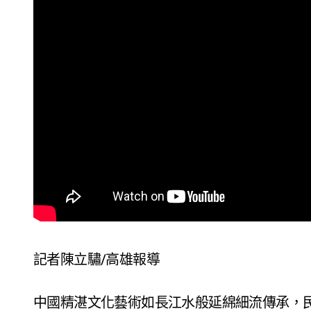
記者陳立驌/高雄報導
中國精湛文化藝術如長江水般延綿細流傳承，