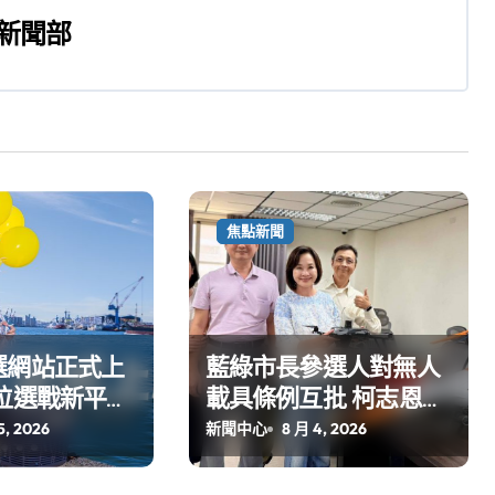
新聞部
焦點新聞
選網站正式上
藍綠市長參選人對無人
位選戰新平台
載具條例互批 柯志恩：
亮點
國民黨版才是「國防
5, 2026
新聞中心
8 月 4, 2026
+產業」務實版