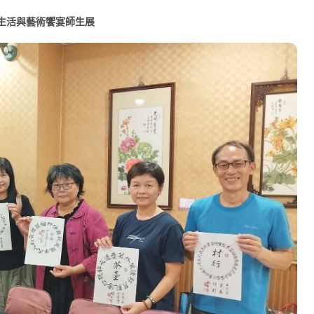
心 攜手融合共奮進
生活與藝術饗宴師生展