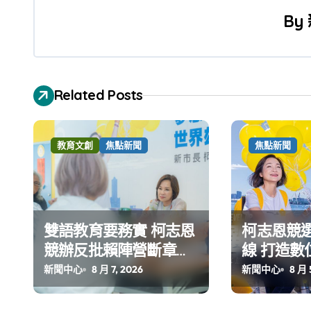
導
By
覽
Related Posts
教育文創
焦點新聞
焦點新聞
雙語教育要務實 柯志恩
柯志恩競
競辦反批賴陣營斷章取
線 打造數
義 表達嚴正抗議
公開五大
新聞中心
8 月 7, 2026
新聞中心
8 月 