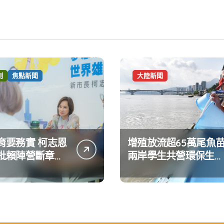
創
焦點新聞
大陸新聞
育要務實 柯志恩
增殖放流超65萬尾魚
批賴陣營斷章取
兩岸學生共營環保生態
達嚴正抗議
環境