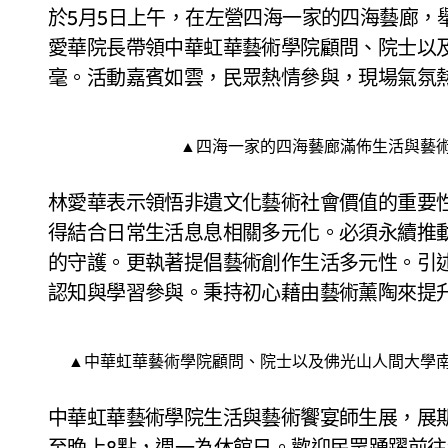
於5月5日上午，在左營四海一家的四海藝廊，
愛華院長帶領中華虹華藝術學院顧問、院士以
毫。活動嘉賓如雲，民眾熱情參與，現場氣氛
▲四海一家的四海藝廊滿佈生活與藝
林愛華表示領悟非遺文化藝術社會價值的重要
得結合日常生活息息相關多元化。必須永續推
的守護。更執著提倡藝術創作生活多元性。引
認知與學習參與。秉持初心藉由藝術薰陶來提
▲中華虹華藝術學院顧問、院士以及佛光山人間大學
中華虹華藝術學院生活與藝術饗宴師生展，展期
至晚上8點，週一為休館日。歡迎民眾踴躍前