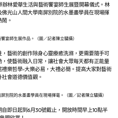
舉辦林愛華生活與藝術饗宴師生展暨開幕儀式。林
及佛光山人間大學南屏別院的水墨畫學員在現場揮
熱鬧。
術饗宴師生展作品。（圖／記者陳立驌攝）
性，藝術的創作除身心靈療癒洗滌，更需要隨手可
動，使藝術融入日常，讓社會大眾每天都有正能量
述禮樂哲學-大樂必易，大禮必簡。提高大家對藝術
升社會道德價值觀。
南屏別院的水墨畫學員在現場揮毫。（圖／記者陳立驌攝）
自即日起到6月30號截止，開放時間早上10點半
往參觀欣賞！