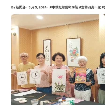
【第十四屆海峽青年薈】青春交流聚同
By 新聞部
5 月 5, 2024
#
中華虹華藝術學院
#
左營四海一家
#