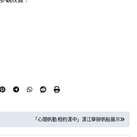
「心隨帆動 相約漢中」漢江舉辦帆船展示