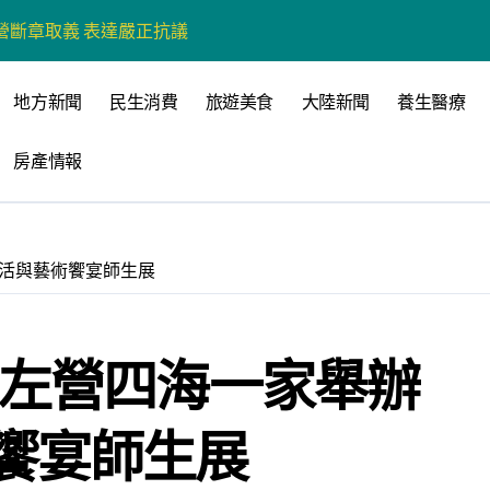
營斷章取義 表達嚴正抗議
營環保生態環境
地方新聞
民生消費
旅遊美食
大陸新聞
養生醫療
州體驗水上運動
房產情報
戰新平台 公開五大亮點
展
柯志恩：國民黨版才是「國防+產業」務實版
生活與藝術饗宴師生展
策 打造城鄉共好高雄
時光偏愛的巴適小城
 左營四海一家舉辦
高雄文學再出發
 並感謝世豐螺絲捐助獎學金
饗宴師生展