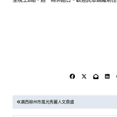
文
廣西柳州市風光秀麗人文鼎盛
章