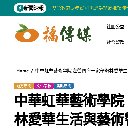
Skip
新聞速報
雙語教育要務實 柯志恩競辦反批賴陣
to
content
增殖放流超65萬尾魚苗 兩岸學生共
社團公益
【第十四屆海峽青年薈】兩岸青年福
社會警政
柯志恩競選網站正式上線 打造數位選
兩岸青年齊聚福州共話農文旅融合發
藍綠市長參選人對無人載具條例互批 
Home
中華虹華藝術學院 左營四海一家舉辦林愛華
爭取原住民選票 柯志恩提原民5大政
地方新聞
文化宗教
焦點新聞
雅安 天府之肺裡的安逸密碼 一座被
中華虹華藝術學院
港都文藝學會首辦蓮池潭文學營 支持
高科大機電系與日本愛媛大學跨校合作
林愛華生活與藝術
《讀者》8月號新聞焦點 【錦瑟】