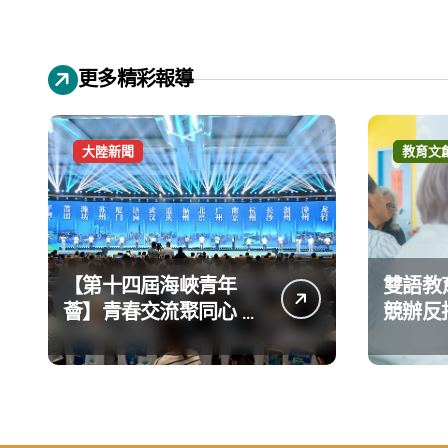
更多精彩報導
大陸新聞
教育文
【第十四屆海峽青年
雙語教
薈】青春交流聚同心 攜
競辦反
手融合共奮進
義 表