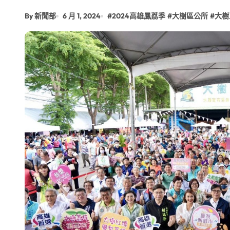
台青創業路艱辛 兩岸融合編織青春夢
By 新聞部
6 月 1, 2024
#
2024高雄鳳荔季
#
大樹區公所
#
大樹