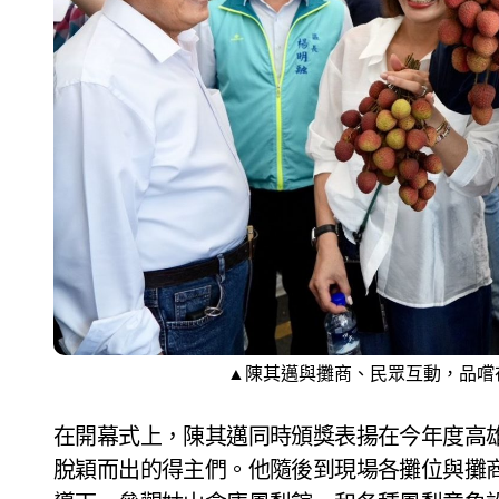
▲陳其邁與攤商、民眾互動，品嚐
在開幕式上，
陳其邁同時頒獎表揚在今年度高
脫穎而出的得主們。他隨後到現場各攤位與攤