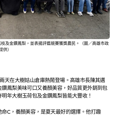
荔枝及金鑽鳳梨，並表揚評鑑競賽獲獎農民。（圖／高雄市政
提供）
6-2兩天在大樹姑山倉庫熱鬧登場。高雄市長陳其邁
金鑽鳳梨美味可口又養顏美容，
好品質更外銷到包
許明年大樹玉荷包及金鑽鳳梨皆能大豐收！
他命C，養顏美容，
是夏天最好的選擇。他打趣