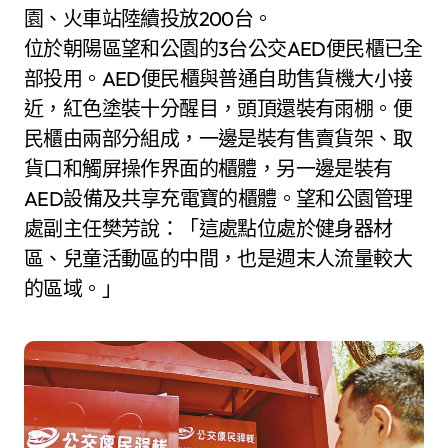
園、火車站陸續投放200台。
位於朝陽區望和公園的3台公交AED便民櫃已全
部投用。AED便民櫃與普通自助售貨機大小接
近，紅色塗裝十分醒目，頭頂還裝有雨棚。便
民櫃由兩部分組成，一邊是裝有售賣貨架、取
貨口和觸屏操作界面的櫃體，另一邊是裝有
AED設備及共享充電寶的櫃體。望和公園管理
處副主任樊芳說：「這處點位處於健身器材
區、兒童活動區的中間，也是週末人流量較大
的區域。」