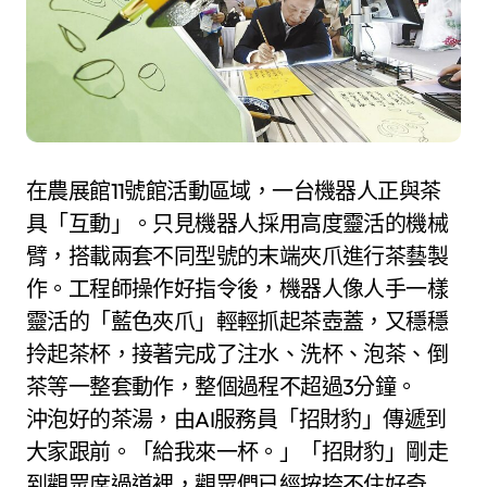
在農展館11號館活動區域，一台機器人正與茶
具「互動」。只見機器人採用高度靈活的機械
臂，搭載兩套不同型號的末端夾爪進行茶藝製
作。工程師操作好指令後，機器人像人手一樣
靈活的「藍色夾爪」輕輕抓起茶壺蓋，又穩穩
拎起茶杯，接著完成了注水、洗杯、泡茶、倒
茶等一整套動作，整個過程不超過3分鐘。
沖泡好的茶湯，由AI服務員「招財豹」傳遞到
大家跟前。「給我來一杯。」「招財豹」剛走
到觀眾席過道裡，觀眾們已經按捺不住好奇