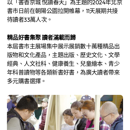
以「書香京城 悅讀春天」為主題的2024年北京
書市日前在朝陽公園拉開帷幕，11天展期共接
待讀者33萬人次。
精品好書集聚 讀者滿載而歸
本屆書市主展場集中展示展銷數十萬種精品出
版物和文化產品，主題出版、歷史文化、文學
經典、人文社科、健康養生、兒童繪本、青少
年科普讀物等各類新書好書，為廣大讀者帶來
多元購書選擇。