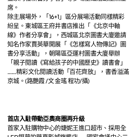
席。
除主展場外，「16+1」區分展場活動同樣精彩
紛呈。東城區王府井書店推出「《北京中軸
線》作者分享會」，西城區北京圖書大廈邀請
知名作家賈英華開展「《怎樣寫人物傳記》圖
書分享活動」，朝陽區亞運村圖書大廈舉辦
「親子閱讀《寫給孩子的中國歷史》讀書會」
……精彩文化閱讀活動「百花齊放」，書香溢滿
京城。(路艷霞 /文 金瑤 程功/攝)
首店入駐帶動亞奧商圈再升級
首家入駐購物中心的婕妮王進口超市、採用全