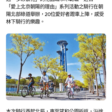
「愛上北京朝陽的理由」系列活動之騎行在朝
陽北部綠道舉辦，20位愛好者蹬車上陣，感受
林下騎行的樂趣。
本次騎行西起北辰，東至望和公園折返，沿途