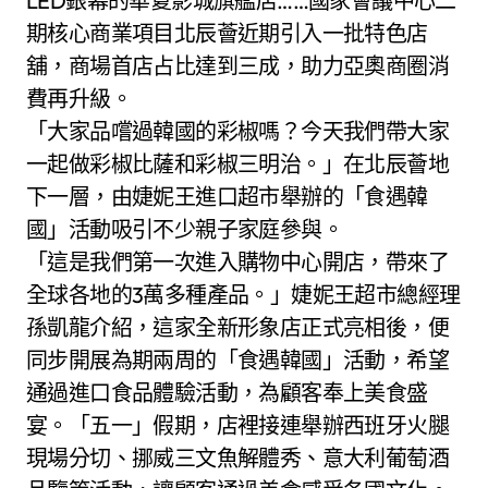
LED銀幕的華夏影城旗艦店……國家會議中心二
期核心商業項目北辰薈近期引入一批特色店
舖，商場首店占比達到三成，助力亞奧商圈消
費再升級。
「大家品嚐過韓國的彩椒嗎？今天我們帶大家
一起做彩椒比薩和彩椒三明治。」在北辰薈地
下一層，由婕妮王進口超市舉辦的「食遇韓
國」活動吸引不少親子家庭參與。
「這是我們第一次進入購物中心開店，帶來了
全球各地的3萬多種產品。」婕妮王超市總經理
孫凱龍介紹，這家全新形象店正式亮相後，便
同步開展為期兩周的「食遇韓國」活動，希望
通過進口食品體驗活動，為顧客奉上美食盛
宴。「五一」假期，店裡接連舉辦西班牙火腿
現場分切、挪威三文魚解體秀、意大利葡萄酒