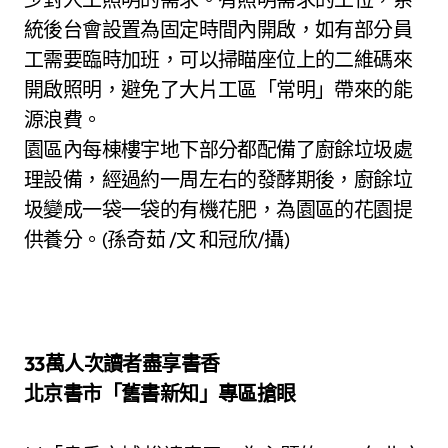
統後台會設置為固定時間內開啟，如有部分員
工需要臨時加班，可以掃瞄座位上的二維碼來
開啟照明，避免了大片工區「常明」帶來的能
源浪費。
園區內每棟樓宇地下部分都配備了廚餘垃圾處
理設備，經過約一周左右的發酵期後，廚餘垃
圾變成一袋一袋的有機花肥，為園區的花園提
供養分。(孫奇茹 /文 和冠欣/攝)
33萬人次讀者盡享書香
北京書市「舊書新知」專區搶眼