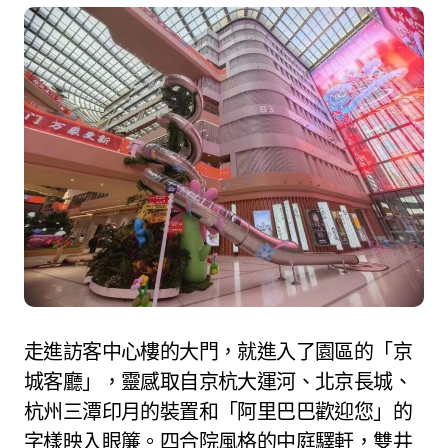
走進訪客中心樓的大門，就進入了園區的「京
城客廳」，靈感取自京杭大運河、北京長城、
杭州三潭印月的裝置和「阿里巴巴歡迎您」的
字樣映入眼簾。四合院風格的中庭驛軒，雙井