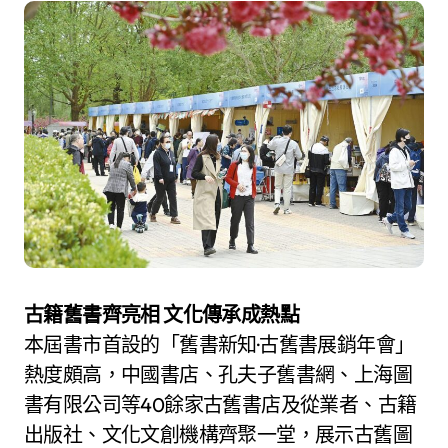
古籍舊書齊亮相 文化傳承成熱點
本屆書市首設的「舊書新知·古舊書展銷年會」
熱度頗高，中國書店、孔夫子舊書網、上海圖
書有限公司等40餘家古舊書店及從業者、古籍
出版社、文化文創機構齊聚一堂，展示古舊圖