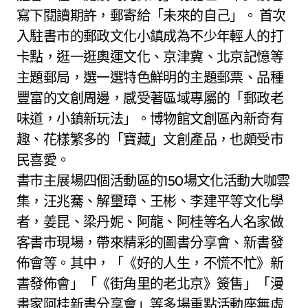
寫下閱讀期許，郵寄給「未來的自己」。 首次
入駐書市的郵政文化小鎮成為不少年輕人的打
卡點，逛一逛奧運文化、京津冀、北京記憶等
主題郵局，選一選特色鮮明的主題郵票、品種
豐富的文創周邊，感受著區域專屬的「郵政老
味道，小鎮新玩法」。博物館文創區內新奇有
趣、花樣繁多的「寶藏」文創產品，也頗受市
民喜愛。
書市主展場四個活動區的150場文化活動大咖雲
集，汪兆騫、解璽璋、王彬、李建平等文化學
者，姜昆、梁丹妮、阿龍、阿桂等名人名家做
客書市現場，帶來精彩的圖書分享會、新書發
佈會等。其中，「《好的人生，不慌不忙》新
書發佈會」「《街角里的老北京》簽售」「漫
畫家阿桂新書分享會」等多場重點活動座無虛