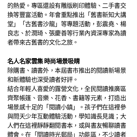
的熱愛。專區還設有雕版刷印體驗、二手書交
換等豐富活動。年會重點推出「舊書新知大講
堂」「古舊書沙龍」等專題活動，彭震堯、楊
良志、於潤琦、張慶善等行業內資深專家為讀
者帶來古舊書的文化之旅。
名人名家雲集 時尚場景吸睛
除購書、讀書外，本屆書市推出的閱讀新場景
和新體驗也深受讀者好評。
結合年輕人喜愛的露營文化，全民閱讀推廣區
齊聚帳篷、音樂、花香、書籍等元素，打造出
場景感十足的「閱讀小鎮」。孩子們在這裡參
與問天少年互動體驗活動，學知識長見識；大
人們在這裡靜靜翻閱書本，或與書友暢聊讀書
體會。在「閱讀時光郵局」功能區，不少讀者