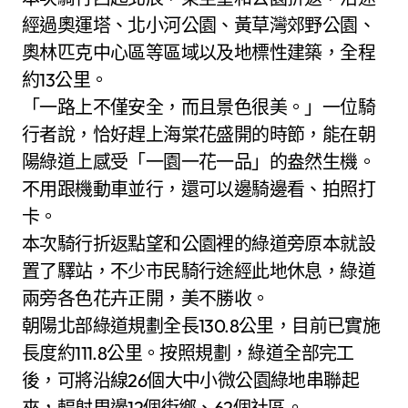
經過奧運塔、北小河公園、黃草灣郊野公園、
奧林匹克中心區等區域以及地標性建築，全程
約13公里。
「一路上不僅安全，而且景色很美。」一位騎
行者說，恰好趕上海棠花盛開的時節，能在朝
陽綠道上感受「一園一花一品」的盎然生機。
不用跟機動車並行，還可以邊騎邊看、拍照打
卡。
本次騎行折返點望和公園裡的綠道旁原本就設
置了驛站，不少市民騎行途經此地休息，綠道
兩旁各色花卉正開，美不勝收。
朝陽北部綠道規劃全長130.8公里，目前已實施
長度約111.8公里。按照規劃，綠道全部完工
後，可將沿線26個大中小微公園綠地串聯起
來，輻射周邊12個街鄉、62個社區。