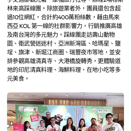
林來高踩線團。除旅遊業者外，團員還包含超
過10位網紅，合計約400萬粉絲數，藉由馬來
西亞 KOL 第一線的社群影響力，行銷推廣高雄
及南台灣的多元魅力。踩線團走訪壽山動物
園、衛武營迷迷村、亞洲新灣區、哈瑪星、鹽
埕、旗津、新堀江商圈、瑞豐夜市等地，並安
排參觀高雄清真寺、大港橋旋轉秀，更體驗道
地的印尼清真料理、海鮮料理、在地小吃等多
元美食。