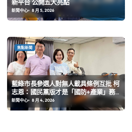
新平台 公開五大亮點
新聞中心
8 月 5, 2026
焦點新聞
藍綠市長參選人對無人載具條例互批 柯
志恩：國民黨版才是「國防+產業」務
實版
新聞中心
8 月 4, 2026