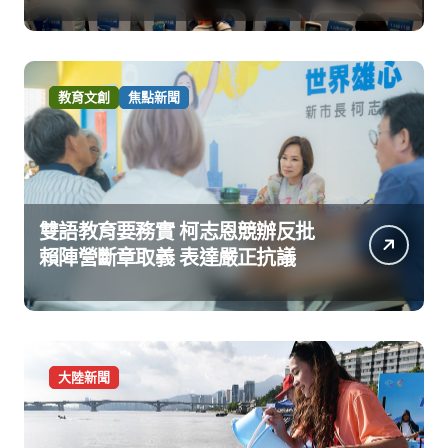
教育文創
焦點新聞
雙語教育要務實 柯志恩競辦反批
賴陣營斷章取義 表達嚴正抗議
大陸新聞