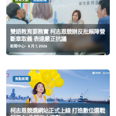
雙語教育要務實 柯志恩競辦反批賴陣營
斷章取義 表達嚴正抗議
新聞中心
8 月 7, 2026
焦點新聞
柯志恩競選網站正式上線 打造數位選戰