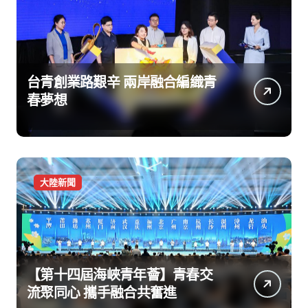
台青創業路艱辛 兩岸融合編織青
春夢想
大陸新聞
【第十四屆海峽青年薈】青春交
流聚同心 攜手融合共奮進