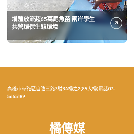
增殖放流超65萬尾魚苗 兩岸學生
共營環保生態環境
高雄市苓雅區自強三路3號34樓之2(85大樓)電話07-
5665189
橘傳媒