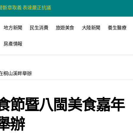
營環保生態環境
州體驗水上運動
地方新聞
民生消費
旅遊美食
大陸新聞
養生醫療
戰新平台 公開五大亮點
房產情報
展
柯志恩：國民黨版才是「國防+產業」務實版
策 打造城鄉共好高雄
在桐山溪畔舉辦
時光偏愛的巴適小城
高雄文學再出發
食節暨八閩美食嘉年
 並感謝世豐螺絲捐助獎學金
舉辦
心 攜手融合共奮進