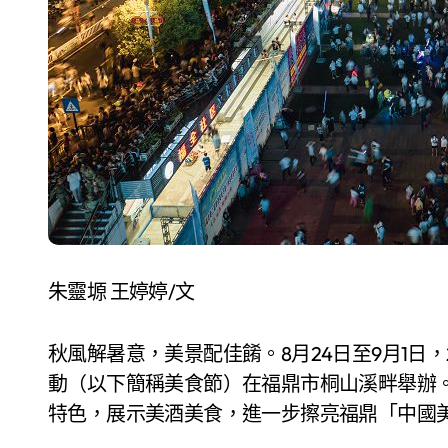
朱靈塬 王婷婷/文
秋風解暑意，美景配佳餚。8月24日至9月1日
動（以下簡稱美食節）在福鼎市桐山溪畔舉辦。
特色，展示美酒美食，進一步擦亮福鼎「中國