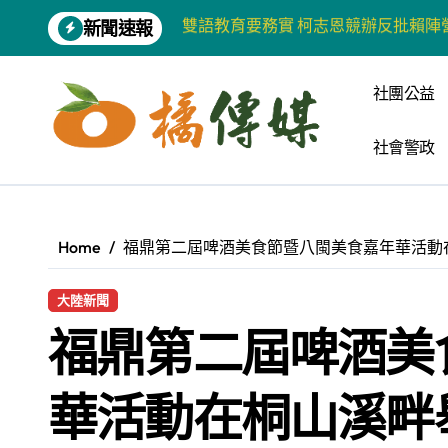
Skip
新聞速報
增殖放流超65萬尾魚苗 兩岸學生共
to
content
【第十四屆海峽青年薈】兩岸青年福
社團公益
柯志恩競選網站正式上線 打造數位選
社會警政
兩岸青年齊聚福州共話農文旅融合發
藍綠市長參選人對無人載具條例互批 
爭取原住民選票 柯志恩提原民5大政
Home
福鼎第二屆啤酒美食節暨八閩美食嘉年華活動
雅安 天府之肺裡的安逸密碼 一座被
大陸新聞
港都文藝學會首辦蓮池潭文學營 支持
福鼎第二屆啤酒美
高科大機電系與日本愛媛大學跨校合作
《讀者》8月號新聞焦點 【錦瑟】
華活動在桐山溪畔
【第十四屆海峽青年薈】青春交流聚同