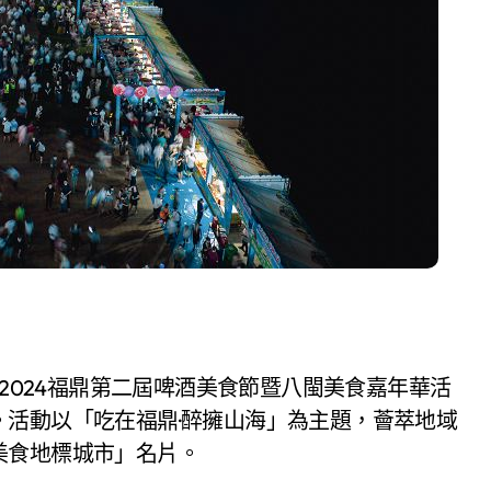
，2024福鼎第二屆啤酒美食節暨八閩美食嘉年華活
活動以「吃在福鼎·醉擁山海」為主題，薈萃地域
美食地標城市」名片。