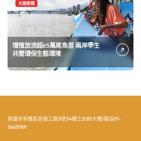
大陸新聞
增殖放流超65萬尾魚苗 兩岸學生
共營環保生態環境
高雄市苓雅區自強三路3號34樓之2(85大樓)電話07-
5665189