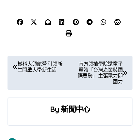
文
樹科大領航營 引領新
南方領袖學院邀童子
生開啟大學新生活
賢談「台灣產業與國
章
際局勢」 主張電力即
國力
導
覽
By
新聞中心