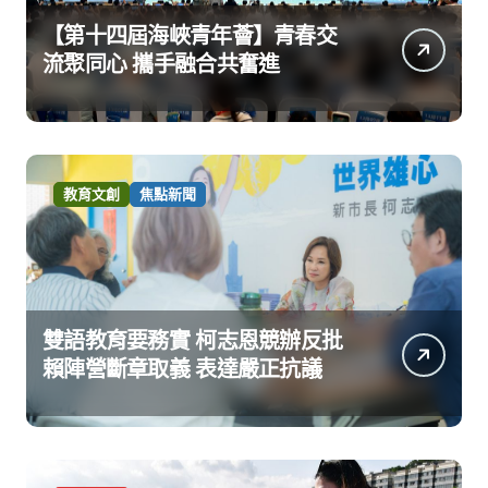
【第十四屆海峽青年薈】青春交
流聚同心 攜手融合共奮進
教育文創
焦點新聞
雙語教育要務實 柯志恩競辦反批
賴陣營斷章取義 表達嚴正抗議