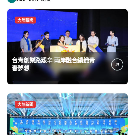
大陸新聞
台青創業路艱辛 兩岸融合編織青
春夢想
大陸新聞