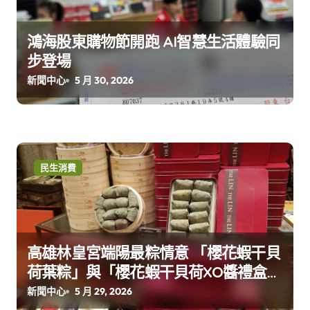
鴻海股東購物節開跑 AI智慧生活體驗同
步登場
新聞中心
5 月 30, 2026
民生消費
高雄林皇宮端陽最粽情意 「櫻花蝦干貝
荷葉粽」與「櫻花蝦干貝荷XO醬禮盒
組」 早鳥優惠開賣
新聞中心
5 月 29, 2026