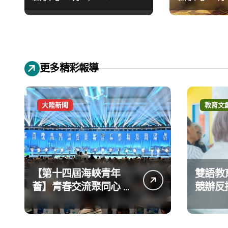
重返社區的溫柔防護網
陷入「同
憾
更多精彩報導
大陸新聞
教育文
【第十四屆海峽青年
雙語教
薈】青春交流聚同心 攜
競辦反
手融合共奮進
義 表