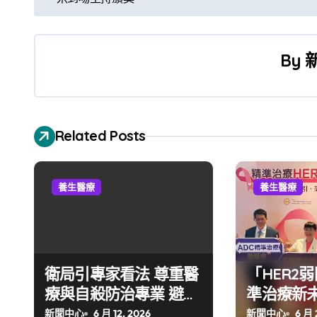
章
導
By
覽
Related Posts
養生醫療
養生醫療
衛局引專家看法 尊重醫
「HER2
療與自殺防治專業 避免
準治療新未
網路群組扭曲訊息 織起
協會喊話 
新聞中心
6 月 12, 2026
新聞中心
6 月 