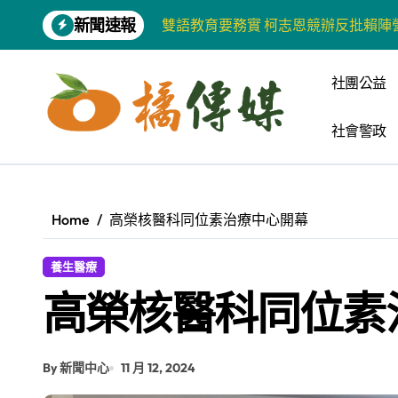
Skip
新聞速報
雙語教育要務實 柯志恩競辦反批賴陣
to
content
增殖放流超65萬尾魚苗 兩岸學生共
社團公益
【第十四屆海峽青年薈】兩岸青年福
社會警政
柯志恩競選網站正式上線 打造數位選
兩岸青年齊聚福州共話農文旅融合發
藍綠市長參選人對無人載具條例互批 
Home
高榮核醫科同位素治療中心開幕
爭取原住民選票 柯志恩提原民5大政
養生醫療
雅安 天府之肺裡的安逸密碼 一座被
高榮核醫科同位素
港都文藝學會首辦蓮池潭文學營 支持
高科大機電系與日本愛媛大學跨校合作
By 新聞中心
11 月 12, 2024
《讀者》8月號新聞焦點 【錦瑟】