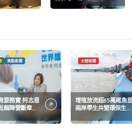
病不同命」遺
講 聚焦臺灣隊 展現精湛
醫技軟實力
創
焦點新聞
大陸新聞
育要務實 柯志恩
增殖放流超65萬尾魚
批賴陣營斷章取
兩岸學生共營環保生態
達嚴正抗議
環境