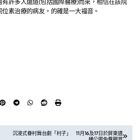
有許多人遠道(包括國際醫療)而來，相信在該院
同位素治療的病友，的確是一大福音。
沉浸式眷村舞台劇「村子」 11月16及17日於屏東遺
構公園免費觀賞