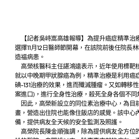
【記者吳峙嵩高雄報導】為提升癌症精準治療的療效，高雄榮民總醫院核醫科同位素治療中心
選擇11月12日醫師節開幕，在該院前後任院
造福病患。
高榮核醫科主任諶鴻遠表示，近年使用標靶核
就以中晚期甲狀腺癌為例，精準治療是利用癌
碘-131治療的效果，進而殲滅腫瘤。又如轉移性攝
案進口)，進行全身性治療，殺死全身各個不同
因此，高榮新設立的同位素治療中心，為目前
畫，營造出住院也能像住飯店的感覺。該中心
備，提供病友全天候的安全監測及照護。
高榮院長陳金順強調，除為提供病友全方位的