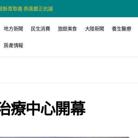
營斷章取義 表達嚴正抗議
營環保生態環境
地方新聞
民生消費
旅遊美食
大陸新聞
養生醫療
州體驗水上運動
房產情報
戰新平台 公開五大亮點
展
柯志恩：國民黨版才是「國防+產業」務實版
策 打造城鄉共好高雄
時光偏愛的巴適小城
治療中心開幕
高雄文學再出發
 並感謝世豐螺絲捐助獎學金