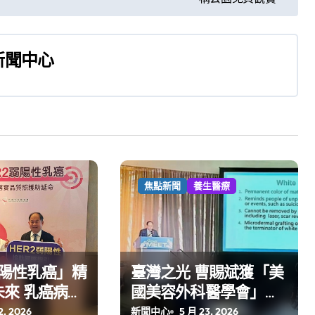
新聞中心
焦點新聞
養生醫療
弱陽性乳癌」精
臺灣之光 曹賜斌獲「美
來 乳癌病友
國美容外科醫學會」之
勿讓任何家庭
邀 發表治療白疤專題演
2, 2026
新聞中心
5 月 23, 2026