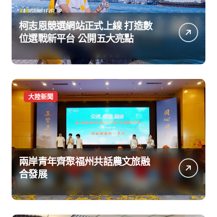
柯志恩競選網站正式上線 打造數
位選戰新平台 公開五大亮點
大陸新聞
兩岸青年齊聚福州共話農文旅融
合發展