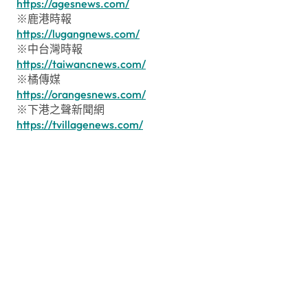
https://agesnews.com/
※鹿港時報
https://lugangnews.com/
※中台灣時報
https://taiwancnews.com/
※橘傳媒
https://orangesnews.com/
※下港之聲新聞網
https://tvillagenews.com/