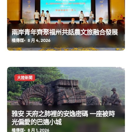
兩岸青年齊聚福州共話農文旅融合發展
橘傳媒
8 月 4, 2026
大陸新聞
雅安 天府之肺裡的安逸密碼 一座被時
光偏愛的巴適小城
橘傳媒
8 月 1, 2026