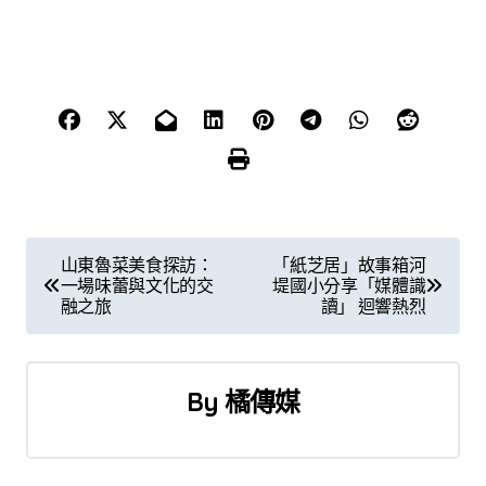
文
山東魯菜美食探訪：
「紙芝居」故事箱河
一場味蕾與文化的交
堤國小分享「媒體識
章
融之旅
讀」 迴響熱烈
導
覽
By
橘傳媒