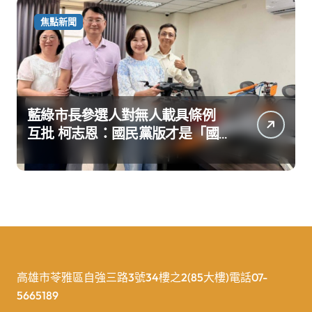
焦點新聞
藍綠市長參選人對無人載具條例
互批 柯志恩：國民黨版才是「國
防+產業」務實版
高雄市苓雅區自強三路3號34樓之2(85大樓)電話07-
5665189