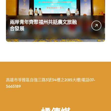
兩岸青年齊聚福州共話農文旅融
合發展
高雄市苓雅區自強三路3號34樓之2(85大樓)電話07-
5665189