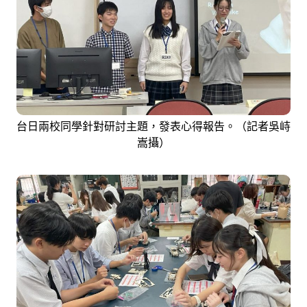
台日兩校同學針對研討主題，發表心得報告。（記者吳峙
嵩攝）