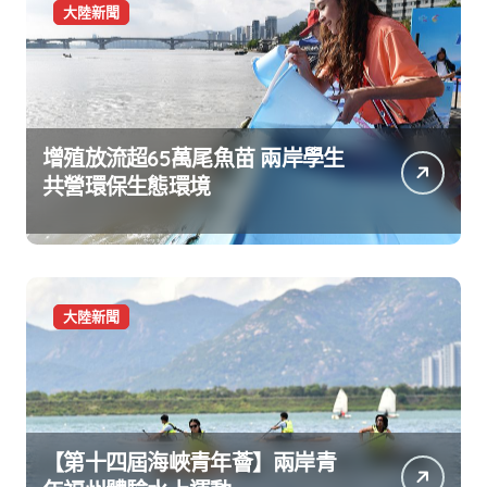
大陸新聞
增殖放流超65萬尾魚苗 兩岸學生
共營環保生態環境
大陸新聞
【第十四屆海峽青年薈】兩岸青