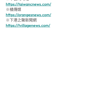
https://taiwancnews.com/
※橘傳媒
https://orangesnews.com/
※下港之聲新聞網
https://tvillagenews.com/