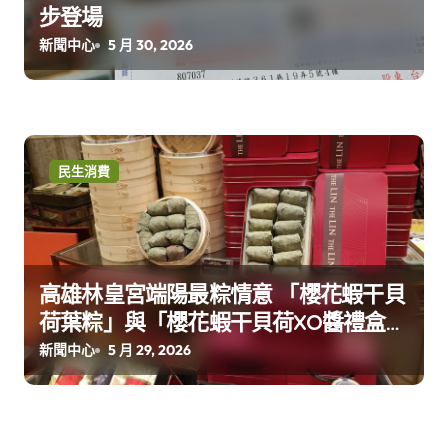
步登場
新聞中心
5 月 30, 2026
民生消費
高雄林皇宮端陽最粽情意 「櫻花蝦干貝
荷葉粽」與「櫻花蝦干貝荷XO醬禮盒
組」 早鳥優惠開賣
新聞中心
5 月 29, 2026