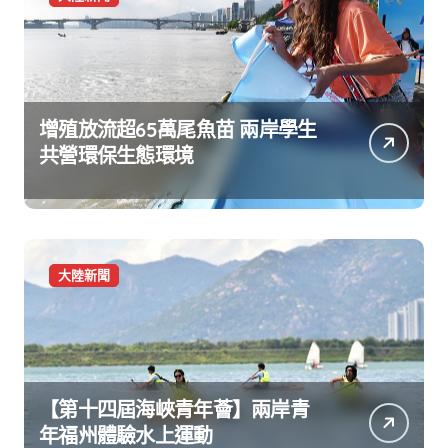
增殖放流超65萬尾魚苗 兩岸學生
共營環保生態環境
大陸新聞
【第十四屆海峽青年薈】兩岸青
年福州體驗水上運動