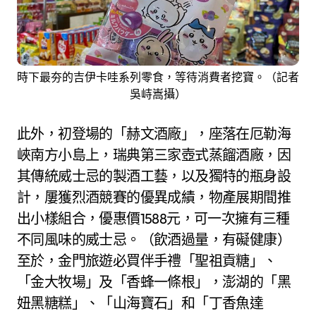
時下最夯的吉伊卡哇系列零食，等待消費者挖寶。（記者
吳峙嵩攝）
此外，初登場的「赫文酒廠」，座落在厄勒海
峽南方小島上，瑞典第三家壺式蒸餾酒廠，因
其傳統威士忌的製酒工藝，以及獨特的瓶身設
計，屢獲烈酒競賽的優異成績，物產展期間推
出小樣組合，優惠價1588元，可一次擁有三種
不同風味的威士忌。（飲酒過量，有礙健康）
至於，金門旅遊必買伴手禮「聖祖貢糖」、
「金大牧場」及「香蜂一條根」，澎湖的「黑
妞黑糖糕」、「山海寶石」和「丁香魚達