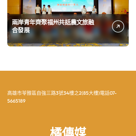
兩岸青年齊聚福州共話農文旅融
合發展
高雄市苓雅區自強三路3號34樓之2(85大樓)電話07-
5665189
橘傳媒