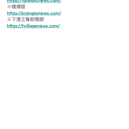
https://taiwancnews.com/
※橘傳媒
https://orangesnews.com/
※下港之聲新聞網
https://tvillagenews.com/