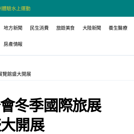
戰新平台 公開五大亮點
展
地方新聞
民生消費
旅遊美食
大陸新聞
養生醫療
柯志恩：國民黨版才是「國防+產業」務實版
房產情報
策 打造城鄉共好高雄
時光偏愛的巴適小城
高雄文學再出發
雄展覽館盛大開展
 並感謝世豐螺絲捐助獎學金
公會冬季國際旅展
全感調查報告」 若遇壓力僅12%青少年會向家人傾訴
盛大開展
營環保生態環境