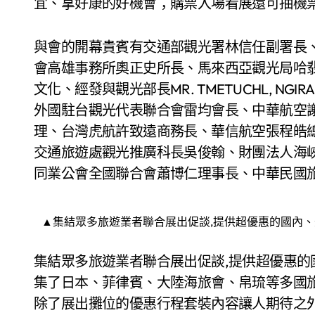
宜、拿好康的好機會；購票入場看展還可抽機票，
與會的開幕貴賓有交通部觀光署林信任副署長
會高雄事務所奧正史所長、馬來西亞觀光局哈
文化、經發與觀光部長MR. TMETUCHL, NG
外國駐台觀光代表聯合會雷均會長、中華航空
理、台灣虎航許致遠商務長、華信航空張程皓
交通旅遊處觀光推廣科長吳俊翰、財團法人海
同業公會全國聯合會蕭博仁理事長、中華民國
▲集結眾多旅遊業者聯合展出促談,提供超優惠的國內、
集結眾多旅遊業者聯合展出促談,提供超優惠的
集了日本、菲律賓、大陸海旅會、帛琉等多國
除了展出攤位的優惠行程套裝內容讓人期待之