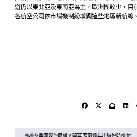
遊仍以東北亞及東南亞為主，歐洲團較少，目
各航空公司依市場機制紛增闢這些地區新航線
文
高雄冬季國際旅展盛大開幕 寒假過年出遊好時機 抽