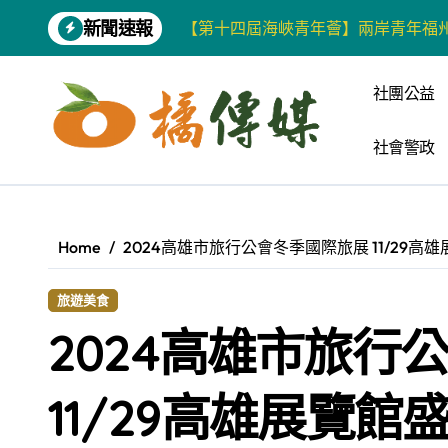
Skip
新聞速報
柯志恩競選網站正式上線 打造數位選
to
content
兩岸青年齊聚福州共話農文旅融合發
社團公益
藍綠市長參選人對無人載具條例互批 
社會警政
爭取原住民選票 柯志恩提原民5大政
雅安 天府之肺裡的安逸密碼 一座被
港都文藝學會首辦蓮池潭文學營 支持
Home
2024高雄市旅行公會冬季國際旅展 11/29高
高科大機電系與日本愛媛大學跨校合作
旅遊美食
《讀者》8月號新聞焦點 【錦瑟】
2024高雄市旅行
四川雅安 千年古剎雲峰寺
張老師發表「青少年家庭氣氛與心理安
11/29高雄展覽館
增殖放流超65萬尾魚苗 兩岸學生共