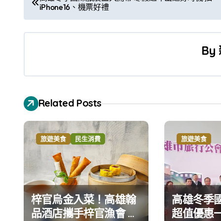
iPhone16、機票好禮
章
導
By
覽
Related Posts
旅遊美食
民生消費
旅遊美食
梓官烏金入菜！高雄翰
高雄冬季
品酒店攜手梓官漁會 打
超值優惠