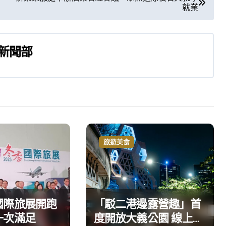
就業
新聞部
旅遊美食
國際旅展開跑
「駁二港邊露營趣」首
一次滿足
度開放大義公園 線上報