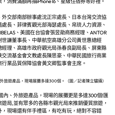
消費滿額再抽iPhone16、星級住宿券等好禮。
、外交部南部辦事處沈正宗處長、日本台灣交流協
翡處長、菲律賓觀光部海瑟處長、帛琉人力資源、
IRAIBELAS、美國在台協會張昱勛商務經理、ANTOR
謝世謙董事長、中華航空高雄分公司黃世惠總經
總經理、高雄市政府觀光局孫春良副局長、屏東縣
峽交流基金會文教處長陳思豪、中華民國旅行商業
旅行業品質保障協會黃文卿監事會主席。
外旅遊產品，現場展攤多達300個。（圖／記者陳立驌攝）
國內、外旅遊產品，現場的展攤更是多達300個!匯
旅遊局,並有眾多的各縣市觀光局來推銷優質旅遊，
外，現場還有伴手禮區，有吃有玩，絕對不容錯