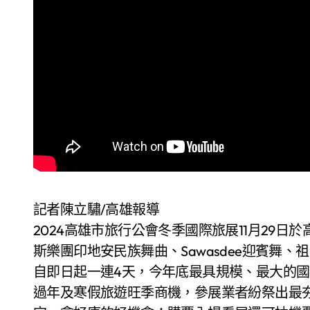
記者陳立驌/高雄報導
2024高雄市旅行公會冬季國際旅展11月29
斯樂團印地安民族舞曲、Sawasdee迎賓舞
自即日起一連4天，今年底最具規模、最大的
過年及寒假旅遊旺季商機，參展業者紛祭出最