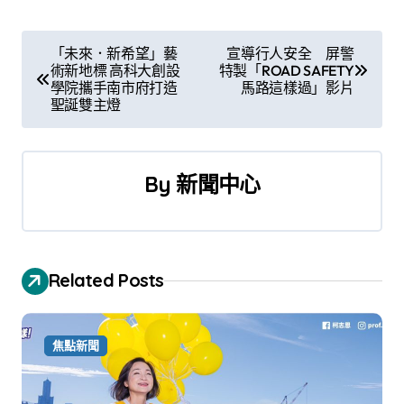
文
「未來．新希望」藝
宣導行人安全 屏警
術新地標 高科大創設
特製「ROAD SAFETY
章
學院攜手南市府打造
馬路這樣過」影片
聖誕雙主燈
導
覽
By
新聞中心
Related Posts
焦點新聞