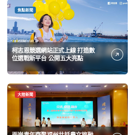
焦點新聞
柯志恩競選網站正式上線 打造數
位選戰新平台 公開五大亮點
大陸新聞
兩岸青年齊聚福州共話農文旅融