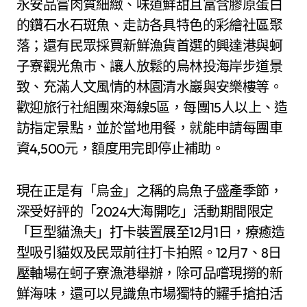
永安品嘗肉質細緻、味道鮮甜且富含膠原蛋白
的鑽石水石斑魚、走訪各具特色的彩繪社區聚
落；還有民眾採買新鮮漁貨首選的興達港與蚵
子寮觀光魚市、讓人放鬆的烏林投海岸步道景
致、充滿人文風情的林園清水巖與安樂樓等。
歡迎旅行社組團來海線5區，每團15人以上、造
訪指定景點，並於當地用餐，就能申請每團車
資4,500元，額度用完即停止補助。
現在正是有「烏金」之稱的烏魚子盛產季節，
深受好評的「2024大海開吃」活動期間限定
「巨型貓漁夫」打卡裝置展至12月1日，療癒造
型吸引貓奴及民眾前往打卡拍照。12月7、8日
壓軸場在蚵子寮漁港舉辦，除可品嚐現撈的新
鮮海味，還可以見識魚市場獨特的糶手搶拍活