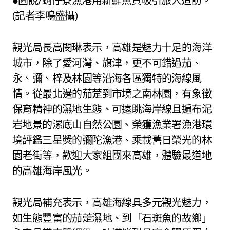
●圖說/蚵仔寮漁港用新鮮魚貨吸引旅人造訪。
(記者李鳴盛攝)
觀光局長高閔琳表示，高雄是魅力十足的海洋
城市，除了愛河灣、旗津，更不可錯過茄、
永、彌、梓及林園等沿海各區獨特的海線風
情。從最北邊的茄萣到市境之南林園，有象徵
保育精神的濕地生態、可遠眺海岸線且遍布泥
岩地景的漯底山自然公園、榮獲漁業署漁港環
境評鑑三星獎的彌陀漁港、乘載舊日榮光的林
園老街等，歡迎大家組團來高雄，體驗最道地
的高雄海岸風光。
觀光局補充表示，高雄海線具多元觀光魅力，
如生態豐富的茄萣濕地、到「石斑魚的故鄉」