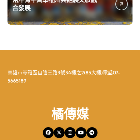
合發展
高雄市苓雅區自強三路3號34樓之2(85大樓)電話07-
5665189
橘傳媒