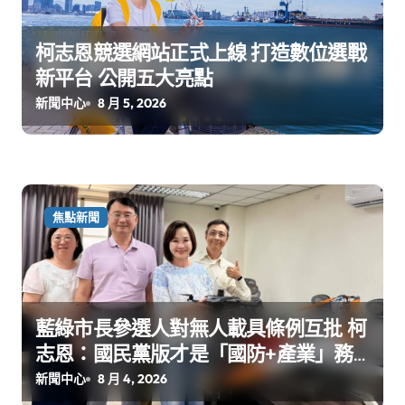
柯志恩競選網站正式上線 打造數位選戰
新平台 公開五大亮點
新聞中心
8 月 5, 2026
焦點新聞
藍綠市長參選人對無人載具條例互批 柯
志恩：國民黨版才是「國防+產業」務
實版
新聞中心
8 月 4, 2026