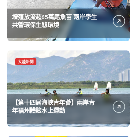
增殖放流超65萬尾魚苗 兩岸學生
共營環保生態環境
大陸新聞
【第十四屆海峽青年薈】兩岸青
年福州體驗水上運動