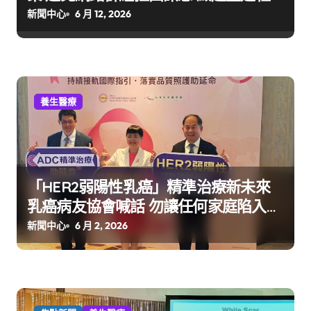
區的溫柔防護網
新聞中心
6 月 12, 2026
養生醫療
「HER2弱陽性乳癌」精準治療新未來
乳癌病友協會喊話 勿讓任何家庭陷入
「同病不同命」遺憾
新聞中心
6 月 2, 2026