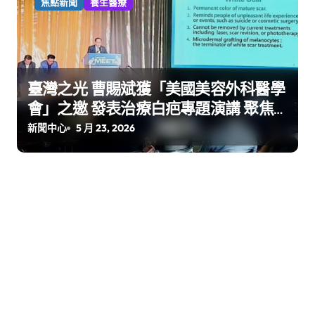
焦點新聞
養生醫療
臺灣之光 曹賜斌獲「美國美容外科醫學
會」之邀 發表治療白疤專題演講 聚焦
臺灣隊 展現精湛醫技軟實力
新聞中心
5 月 23, 2026