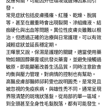
反應有關，可能因外在環境或遺傳因素而引
發。
常見症狀包括皮膚搔癢、紅腫、乾燥、脫屑
等，甚至在嚴重時會出現裂開、滲組織液、結
痂硬化與出血等問題。異位性皮膚炎雖難以根
治，但透過正確的治療與日常護理，可以有效
減輕症狀並延長穩定期。
王暉景又說，保濕是護理的關鍵，適當使用藥
物如類固醇藥膏或抗發炎藥膏，並避免接觸過
敏原，即能顯著改善生活品質，同時注意飲食
均衡與壓力管理，對病情的控制也有幫助。
高醫皮膚部醫師邱莉雯也說明圓禿，是常見且
被忽視的免疫疾病，與雄性禿不同，通常呈現
界限清楚的斑塊狀落髮，從局部的單一區域，
到全頭甚至全身性毛髮脫落，都有可能發生。