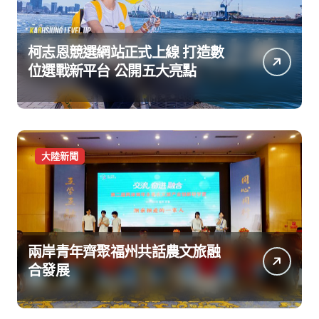
柯志恩競選網站正式上線 打造數
位選戰新平台 公開五大亮點
大陸新聞
兩岸青年齊聚福州共話農文旅融
合發展