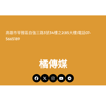
高雄市苓雅區自強三路3號34樓之2(85大樓)電話07-
5665189
橘傳媒
橘傳媒Copyright © All rights reserved 版權所有
|