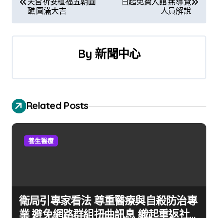
天宮祈安植福五朝圓
日起免費入館 無導覽
章
醮 圓滿大吉
人員解說
導
覽
By
新聞中心
Related Posts
養生醫療
衛局引專家看法 尊重醫療與自殺防治專
業 避免網路群組扭曲訊息 織起重返社