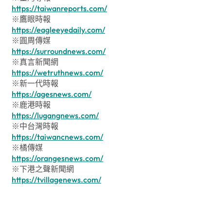
https://taiwanreports.com/
※鷹眼時報
https://eagleeyedaily.com/
※圓周傳媒
https://surroundnews.com/
※真言新聞網
https://wetruthnews.com/
※新一代時報
https://agesnews.com/
※鹿港時報
https://lugangnews.com/
※中台灣時報
https://taiwancnews.com/
※橘傳媒
https://orangesnews.com/
※下港之聲新聞網
https://tvillagenews.com/