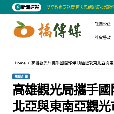
Skip
新聞速報
雙語教育要務實 柯志恩競辦反批賴陣
to
content
增殖放流超65萬尾魚苗 兩岸學生共
社團公益
【第十四屆海峽青年薈】兩岸青年福
社會警政
柯志恩競選網站正式上線 打造數位選
兩岸青年齊聚福州共話農文旅融合發
藍綠市長參選人對無人載具條例互批 
Home
高雄觀光局攜手國際夥伴 積極搶攻東北亞與
爭取原住民選票 柯志恩提原民5大政
焦點新聞
雅安 天府之肺裡的安逸密碼 一座被
高雄觀光局攜手國
港都文藝學會首辦蓮池潭文學營 支持
高科大機電系與日本愛媛大學跨校合作
北亞與東南亞觀光
《讀者》8月號新聞焦點 【錦瑟】