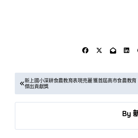
文
新上國小深耕食農教育表現亮麗 獲首屆高市食農教育
傑出貢獻獎
章
導
By
覽