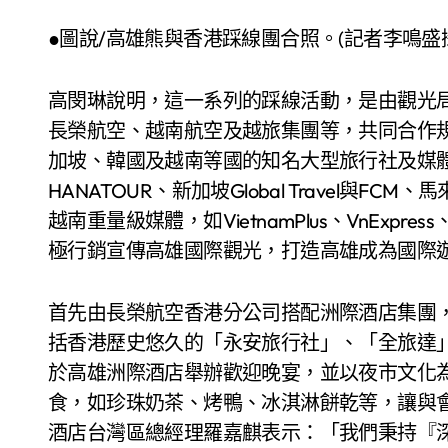
●圖說/高雄熊與香港踩線團合照。(記者李鳴盛
高閔琳說明，這一系列的踩線活動，是由觀光局
長榮航空、越南航空及越旅集團等，共同合作
加坡、韓國及越南等國的知名大型旅行社及媒
HANATOUR、新加坡Global Travel與FCM、馬來西
越南重量級媒體，如VietnamPlus、VnExp
極行銷宣傳高雄國際觀光，打造高雄成為國際
首先由長榮航空香港分公司搭配洲際酒店集團
括香港歷史悠久的「永安旅行社」、「全旅達
於高雄洲際酒店舉辦歡迎晚宴，並以夜市文化
食，如珍珠奶茶、烤鴨、冰淇淋餅乾等，讓與會
酒店台灣區總經理羅嘉麒表示：「我們秉持『