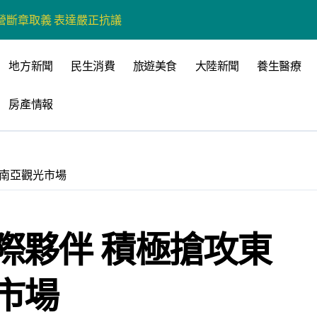
營斷章取義 表達嚴正抗議
營環保生態環境
地方新聞
民生消費
旅遊美食
大陸新聞
養生醫療
州體驗水上運動
房產情報
戰新平台 公開五大亮點
展
柯志恩：國民黨版才是「國防+產業」務實版
東南亞觀光市場
策 打造城鄉共好高雄
時光偏愛的巴適小城
際夥伴 積極搶攻東
高雄文學再出發
 並感謝世豐螺絲捐助獎學金
市場