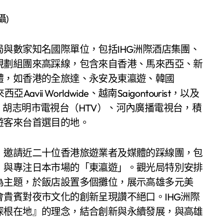
攝)
與數家知名國際單位，包括IHG洲際酒店集團、
規劃組團來高踩線，包含來自香港、馬來西亞、新
體，如香港的全旅達、永安及東瀛遊、韓國
亞Aavii Worldwide、越南Saigontourist，以及
ress、胡志明市電視台（HTV）、河內廣播電視台，積
遊客來台首選目的地。
，邀請近二十位香港旅遊業者及媒體的踩線團，包
」與專注日本市場的「東瀛遊」。觀光局特別安排
為主題，於飯店設置多個攤位，展示高雄多元美
貴賓對夜市文化的創新呈現讚不絕口。IHG洲際
深根在地』的理念，結合創新與永續發展，與高雄