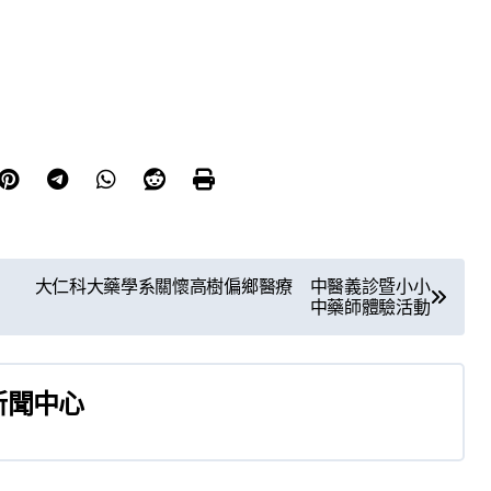
大仁科大藥學系關懷高樹偏鄉醫療 中醫義診暨小小
中藥師體驗活動
新聞中心