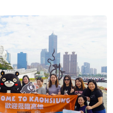
心 攜手融合共奮進