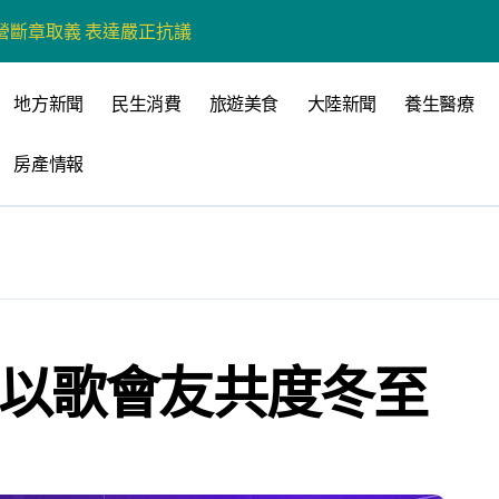
營斷章取義 表達嚴正抗議
營環保生態環境
地方新聞
民生消費
旅遊美食
大陸新聞
養生醫療
州體驗水上運動
房產情報
戰新平台 公開五大亮點
展
柯志恩：國民黨版才是「國防+產業」務實版
策 打造城鄉共好高雄
時光偏愛的巴適小城
 以歌會友共度冬至
高雄文學再出發
 並感謝世豐螺絲捐助獎學金