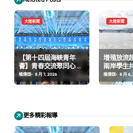
大陸新聞
大陸新聞
【第十四屆海峽青年
增殖放流超
薈】青春交流聚同心 攜
兩岸學生
手融合共奮進
環境
橘傳媒
8 月 7, 2026
橘傳媒
8 月 6,
更多精彩報導