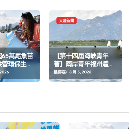
大陸新聞
65萬尾魚苗
【第十四屆海峽青年
共營環保生態
薈】兩岸青年福州體驗
水上運動
 2026
橘傳媒
8 月 5, 2026