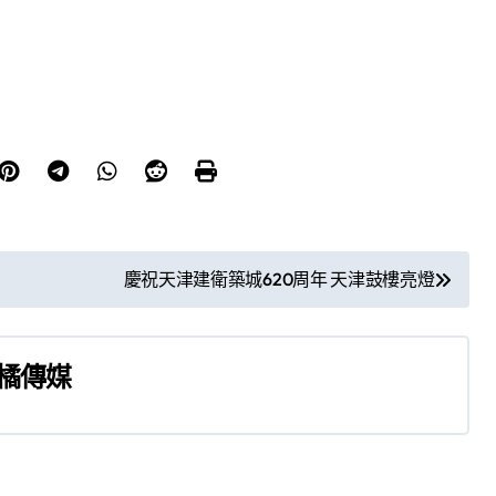
慶祝天津建衛築城620周年 天津鼓樓亮燈
橘傳媒