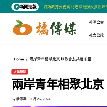
Skip
新聞速報
雙語教育要務實 柯志恩競辦反批賴陣
to
content
增殖放流超65萬尾魚苗 兩岸學生共
社團公益
【第十四屆海峽青年薈】兩岸青年福
社會警政
柯志恩競選網站正式上線 打造數位選
兩岸青年齊聚福州共話農文旅融合發
藍綠市長參選人對無人載具條例互批 
Home
兩岸青年相聚北京 以歌會友共度冬至
爭取原住民選票 柯志恩提原民5大政
大陸新聞
雅安 天府之肺裡的安逸密碼 一座被
兩岸青年相聚北京
港都文藝學會首辦蓮池潭文學營 支持
高科大機電系與日本愛媛大學跨校合作
By 橘傳媒
12 月 23, 2024
《讀者》8月號新聞焦點 【錦瑟】