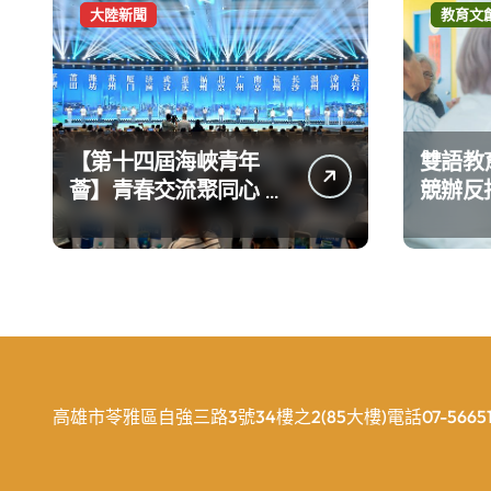
大陸新聞
教育文
【第十四屆海峽青年
雙語教
薈】青春交流聚同心 攜
競辦反
手融合共奮進
義 表
高雄市苓雅區自強三路3號34樓之2(85大樓)電話07-56651