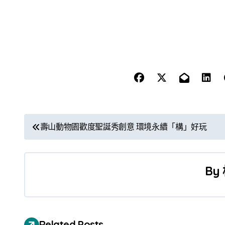
文
壽山動物園歡度聖誕秀創意 環境永續「構」好玩
章
導
By
覽
Related Posts