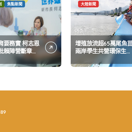
創
焦點新聞
大陸新聞
育要務實 柯志恩
增殖放流超65萬尾魚
批賴陣營斷章取
兩岸學生共營環保生態
達嚴正抗議
環境
89