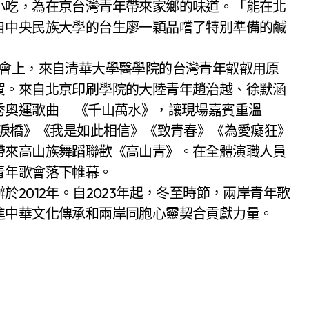
小吃，為在京台灣青年帶來家鄉的味道。「能在北
自中央民族大學的台生廖一穎品嚐了特別準備的鹹
歌會上，來自清華大學醫學院的台灣青年叡叡用原
賀。來自北京印刷學院的大陸青年趙治越、徐默涵
秀奧運歌曲 《千山萬水》，讓現場嘉賓重溫
《淚橋》《我是如此相信》《致青春》《為愛癡狂》
帶來高山族舞蹈聯歡《高山青》。在全體演職人員
青年歌會落下帷幕。
2012年。自2023年起，冬至時節，兩岸青年歌
進中華文化傳承和兩岸同胞心靈契合貢獻力量。