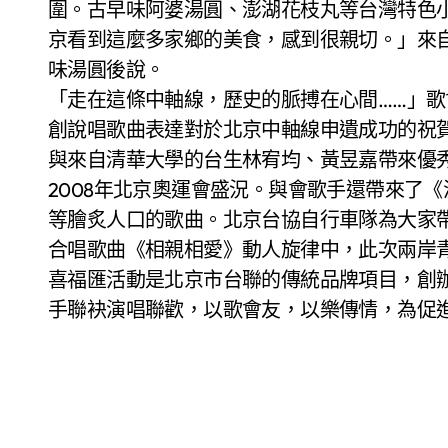
圍。古早味阿婆湯圓、澎湖花枝丸等台灣特色
京看到這麼多家鄉的美食，感到很親切。」來
味湯圓後說。
「走在這條中軸線，歷史的脈搏在心間……」
創說唱歌曲表達對於北京中軸線申遺成功的祝
與來自清華大學的台生林宥均、黃昱嘉帶來優
2008年北京奧運會盛況。與會歌手還帶來了
等膾炙人口的歌曲。北京台協自行車隊為大家
合唱歌曲《相親相愛》動人旋律中，此次兩岸
喜福匯活動是北京市台聯的傳統品牌項目，創辦於
手聯袂演唱聯歡，以歌會友，以樂傳情，為促