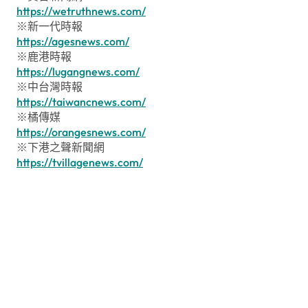
https://wetruthnews.com/
※新一代時報
https://agesnews.com/
※鹿港時報
https://lugangnews.com/
※中台灣時報
https://taiwancnews.com/
※橘傳媒
https://orangesnews.com/
※下港之聲新聞網
https://tvillagenews.com/