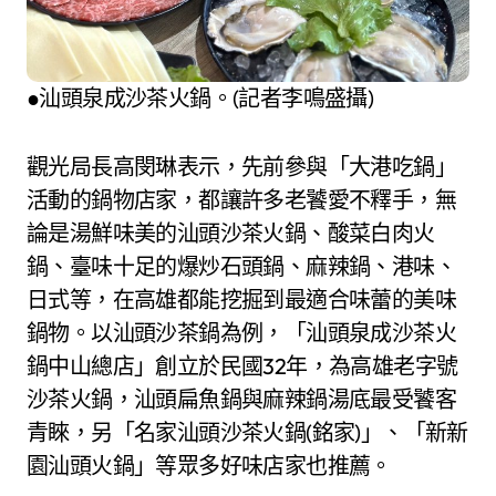
●汕頭泉成沙茶火鍋。(記者李鳴盛攝)
觀光局長高閔琳表示，先前參與「大港吃鍋」
活動的鍋物店家，都讓許多老饕愛不釋手，無
論是湯鮮味美的汕頭沙茶火鍋、酸菜白肉火
鍋、臺味十足的爆炒石頭鍋、麻辣鍋、港味、
日式等，在高雄都能挖掘到最適合味蕾的美味
鍋物。以汕頭沙茶鍋為例，「汕頭泉成沙茶火
鍋中山總店」創立於民國32年，為高雄老字號
沙茶火鍋，汕頭扁魚鍋與麻辣鍋湯底最受饕客
青睞，另「名家汕頭沙茶火鍋(銘家)」、「新新
園汕頭火鍋」等眾多好味店家也推薦。