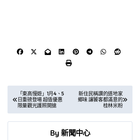
文
「東高慢遊」1月4、5
新住民稱讚的道地家
日重磅登場 超值優惠
鄉味 讓饕客都滿意的
章
限量觀光護照開搶
桂林米粉
導
覽
By
新聞中心