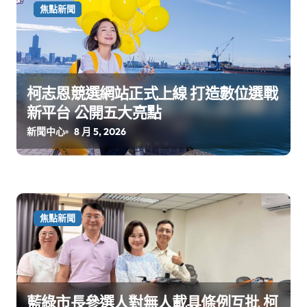
焦點新聞
柯志恩競選網站正式上線 打造數位選戰
新平台 公開五大亮點
新聞中心
8 月 5, 2026
焦點新聞
藍綠市長參選人對無人載具條例互批 柯