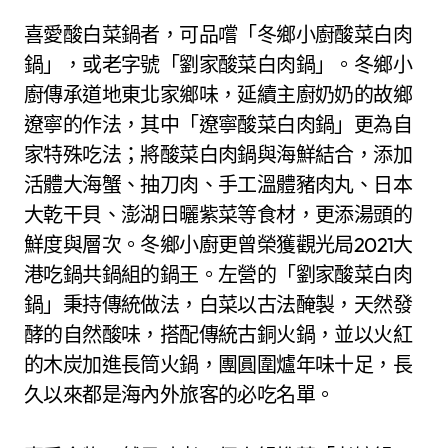
喜愛酸白菜鍋者，可品嚐「冬鄉小廚酸菜白肉
鍋」，或老字號「劉家酸菜白肉鍋」。冬鄉小
廚傳承道地東北家鄉味，延續主廚奶奶的故鄉
遼寧的作法，其中「遼寧酸菜白肉鍋」更為自
家特殊吃法；將酸菜白肉鍋與海鮮結合，添加
活體大海蟹、抽刀肉、手工溫體豬肉丸、日本
大乾干貝、澎湖日曬紫菜等食材，更添湯頭的
鮮度與層次。冬鄉小廚更曾榮獲觀光局2021大
港吃鍋共鍋組的鍋王。左營的「劉家酸菜白肉
鍋」秉持傳統做法，白菜以古法醃製，天然發
酵的自然酸味，搭配傳統古銅火鍋，並以火紅
的木炭加進長筒火鍋，團圓圍爐年味十足，長
久以來都是海內外旅客的必吃名單。