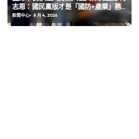
志恩：國民黨版才是「國防+產業」務
實版
新聞中心
8 月 4, 2026