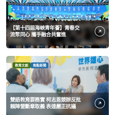
【第十四屆海峽青年薈】青春交
流聚同心 攜手融合共奮進
教育文創
焦點新聞
雙語教育要務實 柯志恩競辦反批
賴陣營斷章取義 表達嚴正抗議