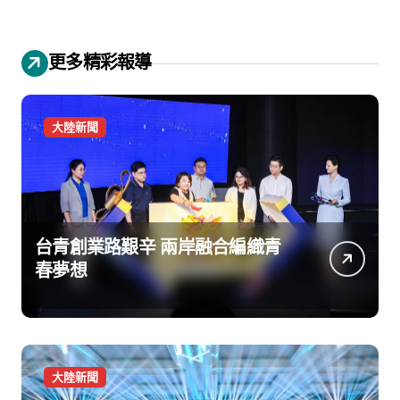
更多精彩報導
大陸新聞
台青創業路艱辛 兩岸融合編織青
春夢想
大陸新聞