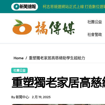
Skip
新聞速報
柯志恩競選網站正式上線 打造數位選
to
content
兩岸青年齊聚福州共話農文旅融合發
社團公益
藍綠市長參選人對無人載具條例互批 
社會警政
爭取原住民選票 柯志恩提原民5大政
雅安 天府之肺裡的安逸密碼 一座被
港都文藝學會首辦蓮池潭文學營 支持
Home
重塑獨老家居高慈總助學生超給力
高科大機電系與日本愛媛大學跨校合作
社團公益
《讀者》8月號新聞焦點 【錦瑟】
重塑獨老家居高慈
四川雅安 千年古剎雲峰寺
張老師發表「青少年家庭氣氛與心理安
By 新聞中心
2 月 19, 2025
河堤國小打造幸福綠校園 蟬聯高市空