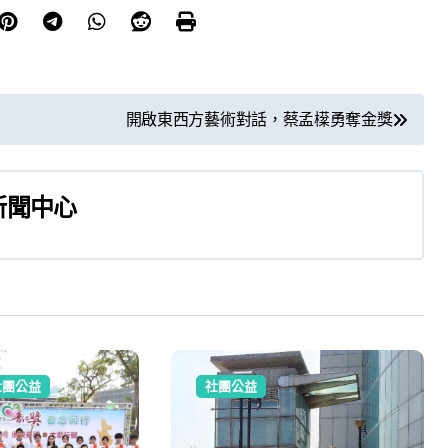
開啟東西方藝術對話，蔡孟㯣勇奪金獎
新聞中心
社團公益
社團公益