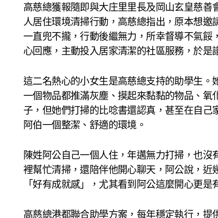
高慈總獲報隨即與大庄里里長及岡山玄皇慈善
人居住環境清掃行動，高慈總指出，原本想邀
一直兜不攏，行動後繼無力，所幸督導不氣餒
心回應，主動投入居家清潔的社區服務，於是
這二名熱心的小女生是高慈總支持的助學生。
一個物品都推滿灰塵、摸起來黏黏的物品、氧
子，但她們打掃的比唸書還認真，甚至在自己
阿伯一個整潔、舒適的環境。
陳姓阿公自己一個人住，年邁無力打掃，也沒
裡幫忙清掃，還陪伴他開心聊天，阿公說，近
「好有成就感」，尤其看到阿公這麼開心更是
高慈總港都聯合助學方案，每年穩定執行，提