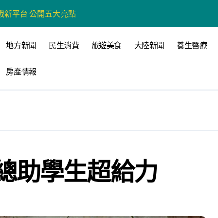
戰新平台 公開五大亮點
展
地方新聞
民生消費
旅遊美食
大陸新聞
養生醫療
柯志恩：國民黨版才是「國防+產業」務實版
房產情報
策 打造城鄉共好高雄
時光偏愛的巴適小城
高雄文學再出發
 並感謝世豐螺絲捐助獎學金
總助學生超給力
全感調查報告」 若遇壓力僅12%青少年會向家人傾訴
品淨化區小型基地組第一名