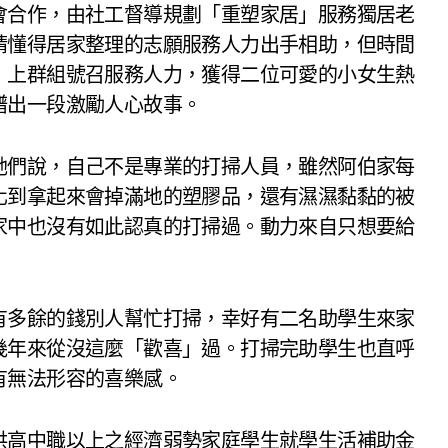
會合作，由社工督導規劃「重塑家居」服務獨居老
請懂得居家整理的志願服務人力出手相助，但時間
，上群組號召服務人力，獲得二位可愛的小女生熱
譜出一段激勵人心故事。
她們說，自己不是專業的打掃人員，雖然阿伯家每
化到拿起來會掉滿地的塑膠品，還有濕濕黏黏的被
家中也沒有如此認真的打掃過。動力來自只想要給
有多餘的錢別人幫忙打掃，幸好有二名助學生來家
幾年來從沒這麼「歡喜」過。打掃完助學生也直呼
有無法形容的喜樂感。
供高中職以上之經濟弱勢家庭學生就學生活補助金