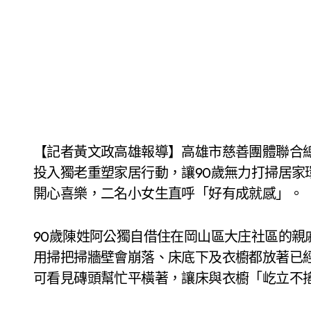
【記者黃文政高雄報導】高雄市慈善團體聯合總
投入獨老重塑家居行動，讓90歲無力打掃居家
開心喜樂，二名小女生直呼「好有成就感」。
90歲陳姓阿公獨自借住在岡山區大庄社區的親
用掃把掃牆壁會崩落、床底下及衣櫥都放著已
可看見磚頭幫忙平橫著，讓床與衣櫥「屹立不