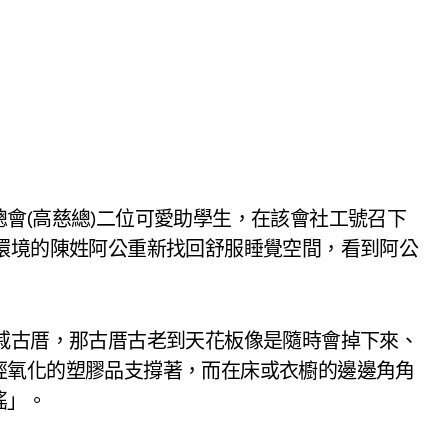
會(高慈總)二位可愛助學生，在該會社工號召下
環境的陳姓阿公重新找回舒服睡覺空間，看到阿公
戚古厝，那古厝古老到天花板像是隨時會掉下來、
經氧化的塑膠品支撐著，而在床或衣櫥的邊邊角角
搖」。