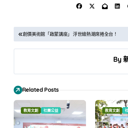
文
創價美術館「啟蒙講座」 浮世繪熱潮席捲全台！
章
導
By
覽
Related Posts
教育文創
社團公益
教育文創