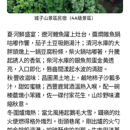
城子山景區民宿（4A級景區）
夏·河鮮盛宴：遼河鯉魚躍上灶台，醬燜雜魚鍋
咕嘟作響，茄子土豆吸飽湯汁；清河水庫的大
胖頭燉上一鍋豆腐粉條，柴火鍋咕嘟著，升騰
起誘人的香氣；柴河水庫的銀魚煎蛋金黃透
亮，入口即化，唇齒間漾起水波的清甜。
秋·豐收滋味：昌圖黑土地上，鹼地柿子沙瓤多
汁，甜如蜜糖；西豐鹿茸酒溫熱入喉，配一碗
榛蘑燉小笨雞，佐一碟付家花生，山珍野味濃
縮秋意。
冬·圍爐熾熱：當北風捲起鵝毛大雪，鐵嶺的灶
火便燃得格外熾烈。街頭巷尾，剛出爐的火勺