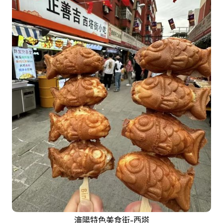
瀋陽特色美食街-西塔