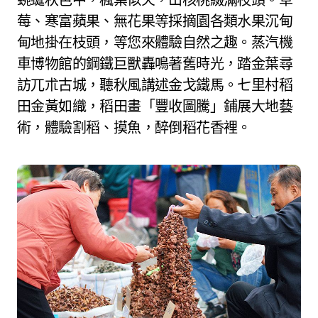
莓、寒富蘋果、無花果等採摘園各類水果沉甸
甸地掛在枝頭，等您來體驗自然之趣。蒸汽機
車博物館的鋼鐵巨獸轟鳴著舊時光，踏金葉尋
訪兀朮古城，聽秋風講述金戈鐵馬。七里村稻
田金黃如織，稻田畫「豐收圖騰」鋪展大地藝
術，體驗割稻、摸魚，醉倒稻花香裡。