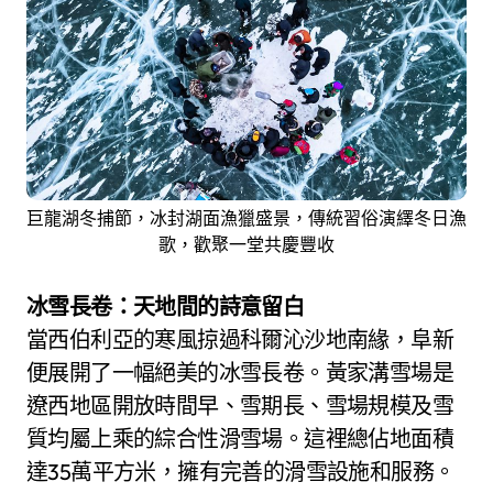
巨龍湖冬捕節，冰封湖面漁獵盛景，傳統習俗演繹冬日漁
歌，歡聚一堂共慶豐收
冰雪長卷：天地間的詩意留白
當西伯利亞的寒風掠過科爾沁沙地南緣，阜新
便展開了一幅絕美的冰雪長卷。黃家溝雪場是
遼西地區開放時間早、雪期長、雪場規模及雪
質均屬上乘的綜合性滑雪場。這裡總佔地面積
達35萬平方米，擁有完善的滑雪設施和服務。