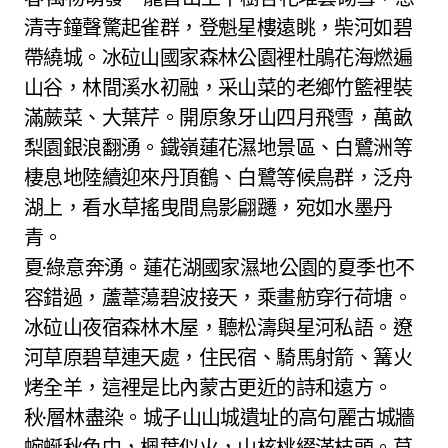
清寺鐘聲驚起雀群，登魁星樓遠眺，柴河如碧
帶繞城。冰砬山國家森林公園裡杜鵑花海燃遍
山谷，林間溪水初融，采山菜的老鄉竹籃裡裝
滿蕨菜、大葉芹。開原象牙山四月飛雪，萬畝
梨園銀浪翻湧。鐵嶺蓮花濕地景區、白鷺洲等
棲息地陸續迎來丹頂鶴、白鷺等候鳥群，泛舟
湖上，看水草搖曳間鳥影翩躚，宛如水墨丹
青。
夏·綠意奔湧。蓮花湖國家濕地公園的夏季也不
容錯過，蘆葦蕩碧波接天，乘畫舫穿行荷塘。
冰砬山夜宿森林木屋，聽松濤與星河私語。遼
河草原碧草連天處，住民宿、騎馬射箭、篝火
烤全羊，這裡是比內蒙古更近的詩和遠方。
秋·層林盡染。城子山山城遺址的高句麗古城牆
蜿蜒秋色中，楓葉似火，山核桃綴滿枝頭。草