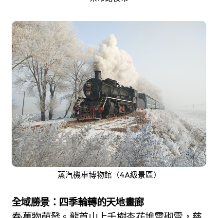
蒸汽機車博物館（4A級景區）
全域勝景：四季輪轉的天地畫廊
春·萬物萌發。龍首山上千樹杏花堆雲砌雪，慈