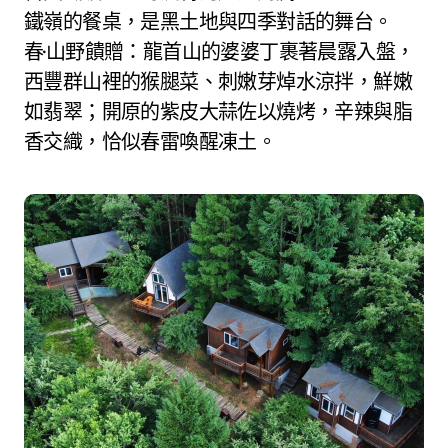
鐵嶺的餐桌，是黑土地與四季對話的舞台。
春·山野饋贈：龍首山的婆婆丁裹著晨露入盤，
西豐群山裡的猴腿菜、刺嫩芽焯水涼拌，鮮嫩
如翡翠；開原的紫皮大蒜佐以燒烤，辛辣與脂
香交織，恰似春雷喚醒凍土。