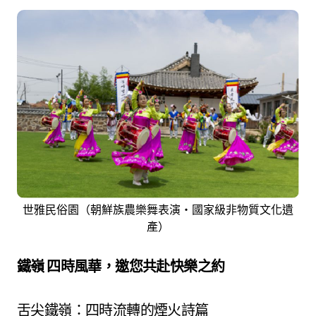
世雅民俗園（朝鮮族農樂舞表演‧國家級非物質文化遺
產）
鐵嶺 四時風華，邀您共赴快樂之約
舌尖鐵嶺：四時流轉的煙火詩篇