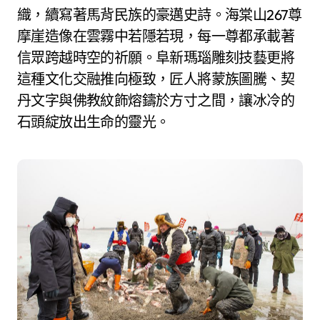
織，續寫著馬背民族的豪邁史詩。海棠山267尊
摩崖造像在雲霧中若隱若現，每一尊都承載著
信眾跨越時空的祈願。阜新瑪瑙雕刻技藝更將
這種文化交融推向極致，匠人將蒙族圖騰、契
丹文字與佛教紋飾熔鑄於方寸之間，讓冰冷的
石頭綻放出生命的靈光。