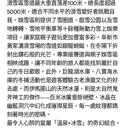
滑雪區雪道最大垂直落差100米，總長度超過
5000米，適合不同水平的滑雪愛好者挑戰自
我。娛雪區則提供了雪圈道、戲雪公園以及雪
地轉轉、雪地平衡車等十餘種無動力雪上娛樂
項目，讓家庭親子遊玩更加豐富多彩。阜新市
黃家溝滑雪場的雪道如銀龍蜿蜒，在冬陽下折
射出鑽石般的光芒，專業級賽道與親子娛雪區
相映成趣，讓不同年齡的旅人都能找到屬於自
己的冬日歡歌。此外，巨龍湖水庫、八寶海水
庫的冬捕活動也是遊客體驗古老漁獵文化的好
去處。而伊馬圖山的天然冰瀑，則是大自然鬼
斧神工的傑作——百米冰簾垂掛絕壁，冰晶在
幽藍洞穴中幻化成璀璨星辰，每一處紋理都鐫
刻著時光的密碼。
最令人心醉的當屬「溫泉+冰雪」的奇幻組合。