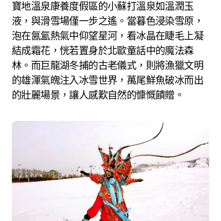
寶地溫泉康養度假區的小蘇打溫泉如溫潤玉
液，與滑雪場僅一步之遙。當暮色浸染雪原，
泡在氤氳熱氣中仰望星河，看冰晶在睫毛上凝
結成霜花，恍若置身於北歐童話中的魔法森
林。而巨龍湖冬捕的古老儀式，則將漁獵文明
的雄渾氣魄注入冰雪世界，萬尾鮮魚破冰而出
的壯麗場景，讓人感歎自然的慷慨饋贈。