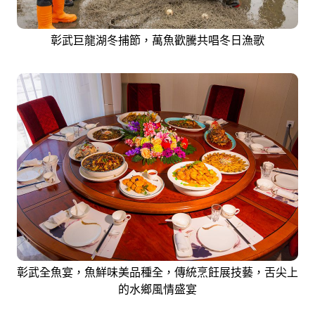
彰武巨龍湖冬捕節，萬魚歡騰共唱冬日漁歌
彰武全魚宴，魚鮮味美品種全，傳統烹飪展技藝，舌尖上
的水鄉風情盛宴