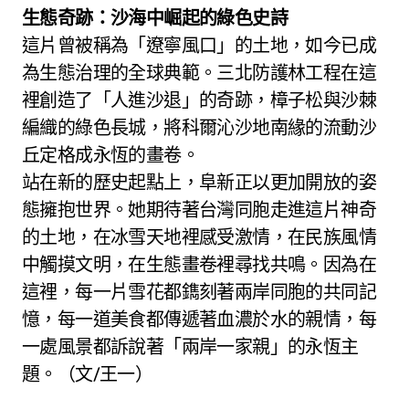
生態奇跡：沙海中崛起的綠色史詩
這片曾被稱為「遼寧風口」的土地，如今已成
為生態治理的全球典範。三北防護林工程在這
裡創造了「人進沙退」的奇跡，樟子松與沙棘
編織的綠色長城，將科爾沁沙地南緣的流動沙
丘定格成永恆的畫卷。
站在新的歷史起點上，阜新正以更加開放的姿
態擁抱世界。她期待著台灣同胞走進這片神奇
的土地，在冰雪天地裡感受激情，在民族風情
中觸摸文明，在生態畫卷裡尋找共鳴。因為在
這裡，每一片雪花都鐫刻著兩岸同胞的共同記
憶，每一道美食都傳遞著血濃於水的親情，每
一處風景都訴說著「兩岸一家親」的永恆主
題。（文/王一）