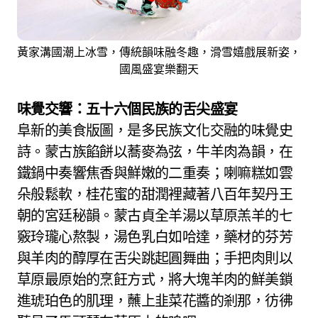
黃家溝國潮上冰雪，傳統韻味融冬趣，滑雪嬉戲展新姿，
國風盛宴樂翻天
味覺交響：五十六個民族的舌尖盛宴
阜新的美食版圖，是多民族文化交融的味覺史
詩。蒙古族餡餅以蕎麥為弦，牛羊肉為韻，在
鐵鍋中奏響焦香與鮮嫩的二重奏；喇嘛糕如雲
朵般鬆軟，桂花蜜的甜潤裡藏著八百年契丹王
朝的宮廷秘韻。蒙古貞全羊湯以草原羔羊的七
竅玲瓏心熬製，湯色乳白如哈達，藥材的芬芳
與羊肉的醇厚在舌尖跳起圓舞曲；手把肉則以
草原最原始的烹飪方式，將大塊羊肉的鮮美鎖
進琥珀色的肌理，蘸上韭菜花醬的剎那，彷彿