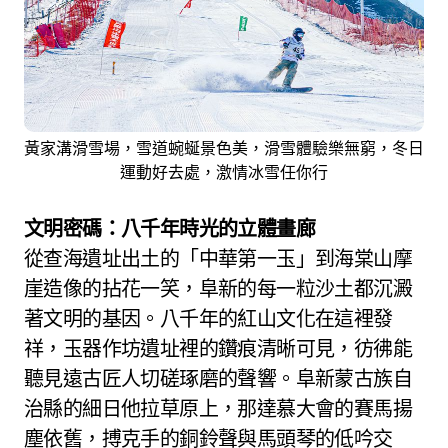
黃家溝滑雪場，雪道蜿蜒景色美，滑雪體驗樂無窮，冬日
運動好去處，激情冰雪任你行
文明密碼：八千年時光的立體畫廊
從查海遺址出土的「中華第一玉」到海棠山摩
崖造像的拈花一笑，阜新的每一粒沙土都沉澱
著文明的基因。八千年的紅山文化在這裡發
祥，玉器作坊遺址裡的鑽痕清晰可見，彷彿能
聽見遠古匠人切磋琢磨的聲響。阜新蒙古族自
治縣的細日他拉草原上，那達慕大會的賽馬揚
塵依舊，搏克手的銅鈴聲與馬頭琴的低吟交