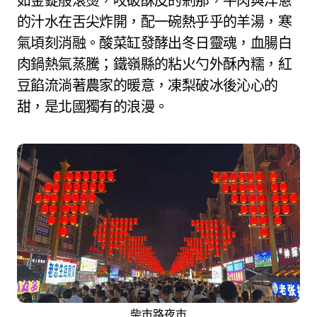
如金錠般滾燙，咬破酥皮的剎那，牛肉與洋蔥
的汁水在舌尖炸開，配一碗熱乎乎的羊湯，寒
氣頃刻消融。酸菜缸發酵出冬日靈魂，血腸白
肉鍋熱氣蒸騰；鐵嶺縣的粘火勺外酥內糯，紅
豆餡流淌著農家的暖意，凍梨破冰後沁心的
甜，是北國獨有的浪漫。
柴市路夜市