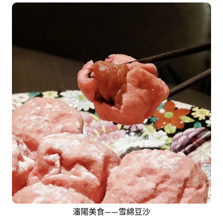
瀋陽美食——雪綿豆沙