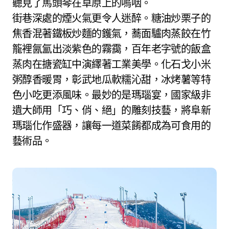
聽見了馬頭琴在草原上的嗚咽。
街巷深處的煙火氣更令人迷醉。糖油炒栗子的
焦香混著鐵板炒麵的鑊氣，蕎面驢肉蒸餃在竹
籠裡氤氳出淡紫色的霧靄，百年老字號的飯盒
蒸肉在搪瓷缸中演繹著工業美學。化石戈小米
粥醇香暖胃，彰武地瓜軟糯沁甜，冰烤薯等特
色小吃更添風味。最妙的是瑪瑙宴，國家級非
遺大師用「巧、俏、絕」的雕刻技藝，將阜新
瑪瑙化作盛器，讓每一道菜餚都成為可食用的
藝術品。