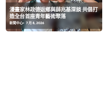
漫畫家林政德返鄉與薛兆基深談 共倡打
造全台首座青年藝術聚落
新聞中心
7 月 8, 2026