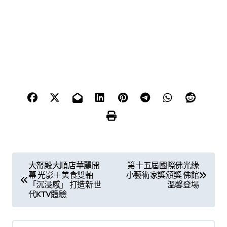
文
大帑殿大順店華麗開
第十五屆國際佛光緣
幕 光影＋美食雙軸
小藝術家獎頒獎 佛館
章
「沉浸感」 打造新世
溫馨登場
代KTV體驗
導
覽