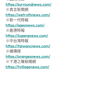
https://surroundnews.com/
※真言新聞網
https://wetruthnews.com/
※新一代時報
https://agesnews.com/
※鹿港時報
https://lugangnews.com/
※中台灣時報
https://taiwancnews.com/
※橘傳媒
https://orangesnews.com/
※下港之聲新聞網
https://tvillagenews.com/