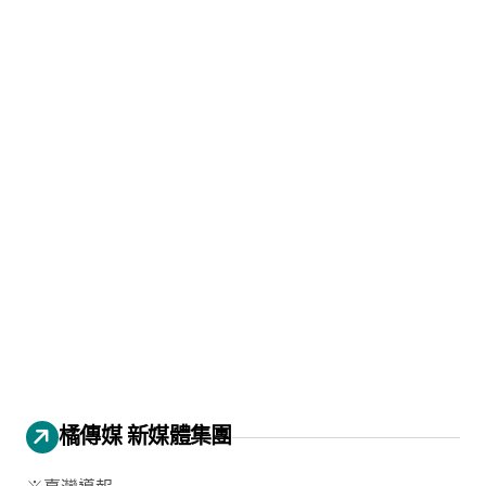
橘傳媒 新媒體集團