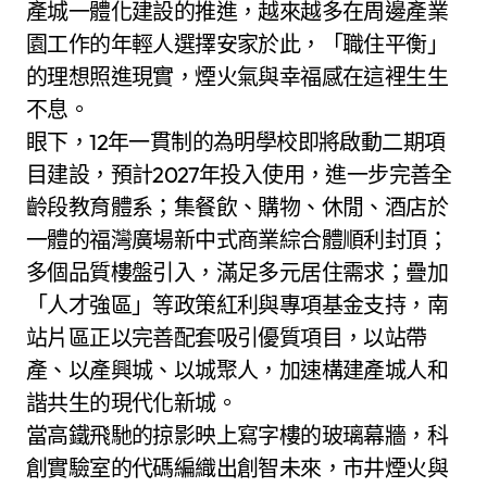
產城一體化建設的推進，越來越多在周邊產業
園工作的年輕人選擇安家於此，「職住平衡」
的理想照進現實，煙火氣與幸福感在這裡生生
不息。
眼下，12年一貫制的為明學校即將啟動二期項
目建設，預計2027年投入使用，進一步完善全
齡段教育體系；集餐飲、購物、休閒、酒店於
一體的福灣廣場新中式商業綜合體順利封頂；
多個品質樓盤引入，滿足多元居住需求；疊加
「人才強區」等政策紅利與專項基金支持，南
站片區正以完善配套吸引優質項目，以站帶
產、以產興城、以城聚人，加速構建產城人和
諧共生的現代化新城。
當高鐵飛馳的掠影映上寫字樓的玻璃幕牆，科
創實驗室的代碼編織出創智未來，市井煙火與