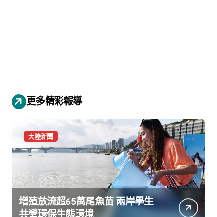
更多精彩報導
大陸新聞
增殖放流超65萬尾魚苗 兩岸學生
共營環保生態環境