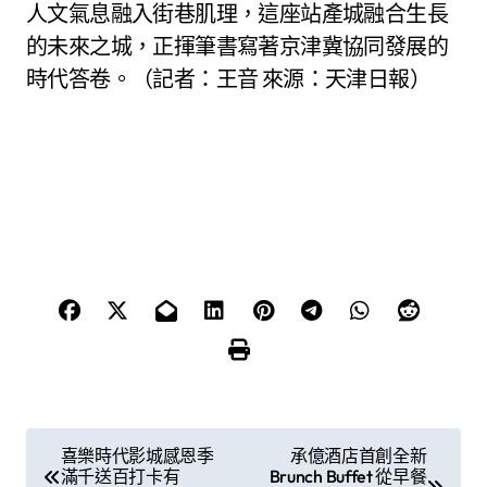
人文氣息融入街巷肌理，這座站產城融合生長
的未來之城，正揮筆書寫著京津冀協同發展的
時代答卷。（記者：王音 來源：天津日報）
文
喜樂時代影城感恩季
承億酒店首創全新
滿千送百打卡有
Brunch Buffet 從早餐