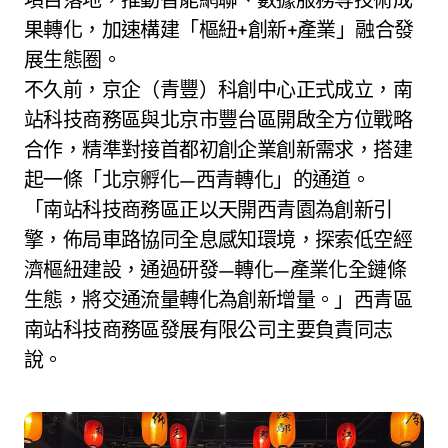
果轉化，加速構建「樞紐+創新+產業」融合發
展生態圈。
不久前，京企（青豐）科創中心正式成立，南
站科技商務區與北京市豐台區開啟全方位戰略
合作，精準對接首都初創企業創新需求，搭建
起一條「北京孵化—西青轉化」的通道。
「南站科技商務區正以天開西青園為創新引
擎，佈局車路協同全息感知環境，探索低空經
濟樞紐建設，通過研發—轉化—產業化全鏈條
生態，將交通流量轉化為創新增量。」西青區
南站科技商務區發展有限公司主要負責同志
說。