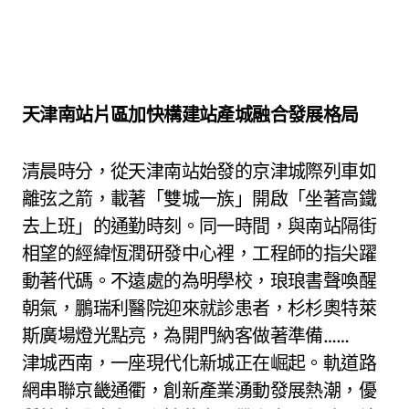
天津南站片區加快構建站產城融合發展格局
清晨時分，從天津南站始發的京津城際列車如
離弦之箭，載著「雙城一族」開啟「坐著高鐵
去上班」的通勤時刻。同一時間，與南站隔街
相望的經緯恆潤研發中心裡，工程師的指尖躍
動著代碼。不遠處的為明學校，琅琅書聲喚醒
朝氣，鵬瑞利醫院迎來就診患者，杉杉奧特萊
斯廣場燈光點亮，為開門納客做著準備……
津城西南，一座現代化新城正在崛起。軌道路
網串聯京畿通衢，創新產業湧動發展熱潮，優