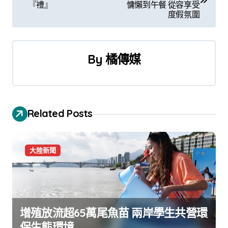
章
『禮』
慵懶到午餐 從容享受
度假氛圍
導
覽
By
橘傳媒
Related Posts
大陸新聞
增殖放流超65萬尾魚苗 兩岸學生共營環
保生態環境