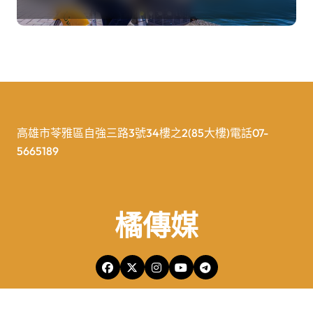
高雄市苓雅區自強三路3號34樓之2(85大樓)電話07-
5665189
橘傳媒