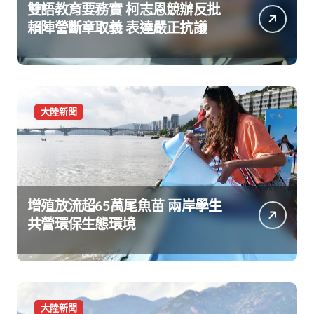
雙語教育要務實 柯志恩競辦反批
賴陣營斷章取義 表達嚴正抗議
大陸新聞
增殖放流超65萬尾魚苗 兩岸學生
共營環保生態環境
大陸新聞