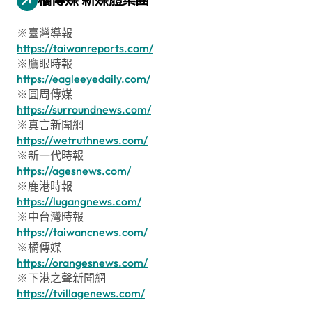
※臺灣導報
https://taiwanreports.com/
※鷹眼時報
https://eagleeyedaily.com/
※圓周傳媒
https://surroundnews.com/
※真言新聞網
https://wetruthnews.com/
※新一代時報
https://agesnews.com/
※鹿港時報
https://lugangnews.com/
※中台灣時報
https://taiwancnews.com/
※橘傳媒
https://orangesnews.com/
※下港之聲新聞網
https://tvillagenews.com/