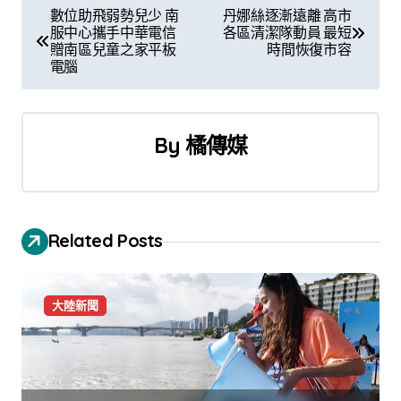
文
數位助飛弱勢兒少 南
丹娜絲逐漸遠離 高市
服中心攜手中華電信
各區清潔隊動員 最短
章
贈南區兒童之家平板
時間恢復市容
電腦
導
覽
By
橘傳媒
Related Posts
大陸新聞