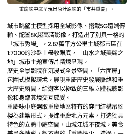
重慶味中庭呈現出原汁原味的「市井重慶」。
城市眺望主模型採用全域影像、搭載5G遠端傳
輸、配置8K超高清影像，打造出了別具一格的
「城市秀場」，2.87萬平方公里主城都市區在
1:7000的沙盤上盡收眼底，「山水之城美麗之
地」城市主題宣傳片精煉呈現。
歷史全景影院在沉浸式全景空間，「六面屏」
包圍式模擬環境，展現重慶歷史發展脈絡和重
大歷史瞬間，給遊客以極致的三維立體視聽影
像和身臨其境交互感受。
重慶味中庭選取重慶地區特有的穿鬥結構吊腳
樓為建築形式，提煉重慶地方元素，打造獨具
特色的立體中庭空間，山城江城不夜城，美食
美景多精彩，數不盡的「重慶煙火」拂過，一