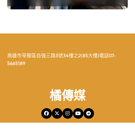
防+產業」務實版
高雄市苓雅區自強三路3號34樓之2(85大樓)電話07-
5665189
橘傳媒