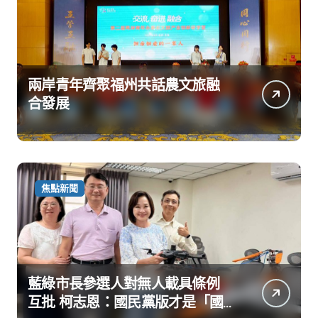
兩岸青年齊聚福州共話農文旅融
合發展
焦點新聞
藍綠市長參選人對無人載具條例
互批 柯志恩：國民黨版才是「國