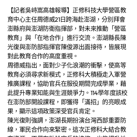
【記者吳峙嵩高雄報導】正修科技大學營區教
育中心主任周德威21日跨海赴澎湖，分別拜會
澎縣府與澎湖防衛指揮部，對未來推動「營區
教育」與「在地合作」進行交流。澎湖縣長陳
光復與澎防部指揮官陳俊源出面接待，皆展現
對此教育合作的高度重視。
周德威指出，面對少子化浪潮的衝擊，使高等
教育必須尋求新模式，正修科大積極走入軍營
推廣課程，協助官兵在服役期間完成學業，藉
此提升專業知能與生涯競爭力。114學年度該校
在澎防部開設課程，即獲得「滿招」的亮眼成
果，顯示這項政策深受官兵肯定。
陳光復則強調，澎湖長期扮演台灣西部重要防
線，軍民合作向來緊密。這次正修科大結合教