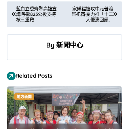
文
藍白立委齊聚高雄宣
家樂福搶攻中元普渡
講 呼籲823公投支持
祭祀商機 力推「十二
章
核三重啟
大優惠回饋」
導
覽
By
新聞中心
Related Posts
地方新聞