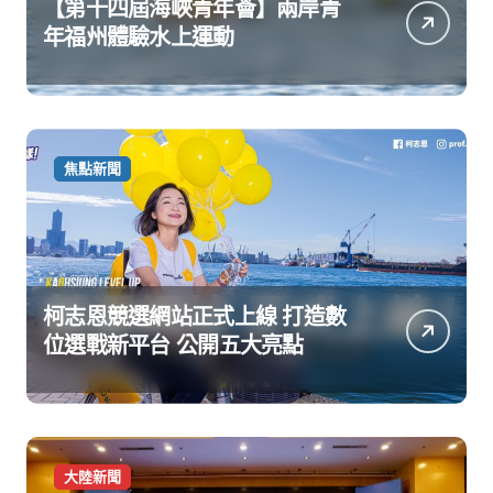
【第十四屆海峽青年薈】兩岸青
年福州體驗水上運動
焦點新聞
柯志恩競選網站正式上線 打造數
位選戰新平台 公開五大亮點
大陸新聞