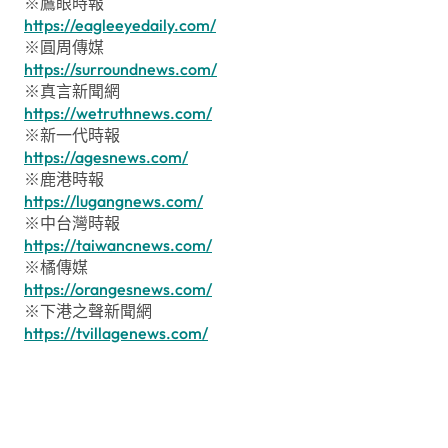
※鷹眼時報
https://eagleeyedaily.com/
※圓周傳媒
https://surroundnews.com/
※真言新聞網
https://wetruthnews.com/
※新一代時報
https://agesnews.com/
※鹿港時報
https://lugangnews.com/
※中台灣時報
https://taiwancnews.com/
※橘傳媒
https://orangesnews.com/
※下港之聲新聞網
https://tvillagenews.com/