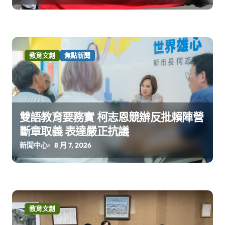
教育文創
焦點新聞
雙語教育要務實 柯志恩競辦反批賴陣營
斷章取義 表達嚴正抗議
新聞中心
8 月 7, 2026
教育文創