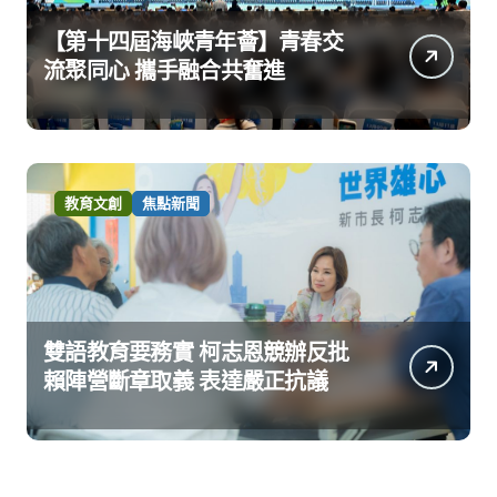
【第十四屆海峽青年薈】青春交
流聚同心 攜手融合共奮進
教育文創
焦點新聞
雙語教育要務實 柯志恩競辦反批
賴陣營斷章取義 表達嚴正抗議