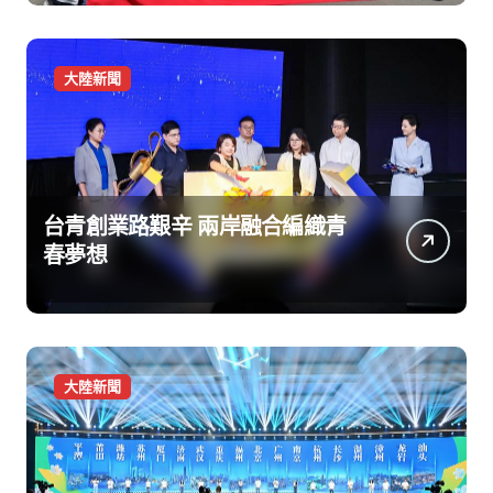
大陸新聞
台青創業路艱辛 兩岸融合編織青
春夢想
大陸新聞