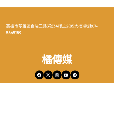
高雄市苓雅區自強三路3號34樓之2(85大樓)電話07-
5665189
橘傳媒
橘傳媒Copyright © All rights reserved 版權所有
|
Newspaperup
by
Themeansar
.