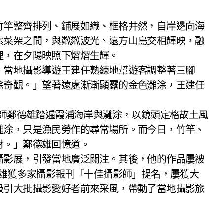
竹竿整齊排列、鋪展如織、框格井然，自岸邊向海
紫菜架之間，與粼粼波光、遠方山島交相輝映，融
理，在夕陽映照下熠熠生輝。
。當地攝影導遊王建任熟練地幫遊客調整著三腳
涂奇觀。」望著遠處漸漸顯露的金色灘涂，王建任
影師鄭德雄踏遍霞浦海岸與灘涂，以鏡頭定格故土風
灘涂，只是漁民勞作的尋常場所。而今日，竹竿、
材。」鄭德雄回憶道。
攝影展，引發當地廣泛關注。其後，他的作品屢被
德雄獲多家攝影報刊「十佳攝影師」提名，屢獲大
吸引大批攝影愛好者前來采風，帶動了當地攝影旅