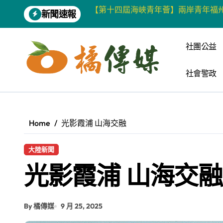
Skip
新聞速報
柯志恩競選網站正式上線 打造數位選
to
content
兩岸青年齊聚福州共話農文旅融合發
社團公益
藍綠市長參選人對無人載具條例互批 
社會警政
爭取原住民選票 柯志恩提原民5大政
雅安 天府之肺裡的安逸密碼 一座被
港都文藝學會首辦蓮池潭文學營 支持
Home
光影霞浦 山海交融
高科大機電系與日本愛媛大學跨校合作
大陸新聞
《讀者》8月號新聞焦點 【錦瑟】
光影霞浦 山海交融
四川雅安 千年古剎雲峰寺
張老師發表「青少年家庭氣氛與心理安
By 橘傳媒
9 月 25, 2025
增殖放流超65萬尾魚苗 兩岸學生共