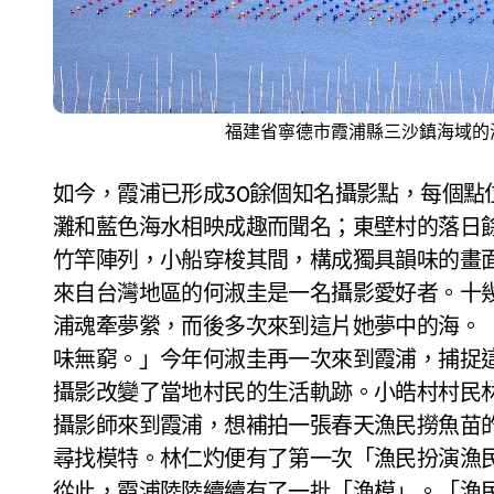
福建省寧德市霞浦縣三沙鎮海域的
如今，霞浦已形成30餘個知名攝影點，每個點
灘和藍色海水相映成趣而聞名；東壁村的落日
竹竿陣列，小船穿梭其間，構成獨具韻味的畫
來自台灣地區的何淑圭是一名攝影愛好者。十
浦魂牽夢縈，而後多次來到這片她夢中的海。
味無窮。」今年何淑圭再一次來到霞浦，捕捉
攝影改變了當地村民的生活軌跡。小皓村村民林
攝影師來到霞浦，想補拍一張春天漁民撈魚苗
尋找模特。林仁灼便有了第一次「漁民扮演漁
從此，霞浦陸陸續續有了一批「漁模」。「漁