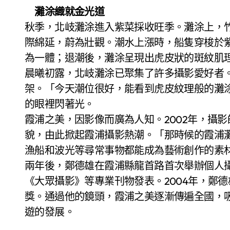
灘涂織就金光道
秋季，北岐灘涂進入紫菜採收旺季。灘涂上，
際綿延，蔚為壯觀。潮水上漲時，船隻穿梭於
為一體；退潮後，灘涂呈現出虎皮狀的斑紋肌
晨曦初露，北岐灘涂已聚集了許多攝影愛好者
架。「今天潮位很好，能看到虎皮紋理般的灘
的眼裡閃著光。
霞浦之美，因影像而廣為人知。2002年，攝
貌，由此掀起霞浦攝影熱潮。「那時候的霞浦
漁船和波光等尋常事物都能成為藝術創作的素
兩年後，鄭德雄在霞浦縣龍首路首次舉辦個人
《大眾攝影》等專業刊物發表。2004年，鄭
獎。通過他的鏡頭，霞浦之美逐漸傳遍全國，
遊的發展。