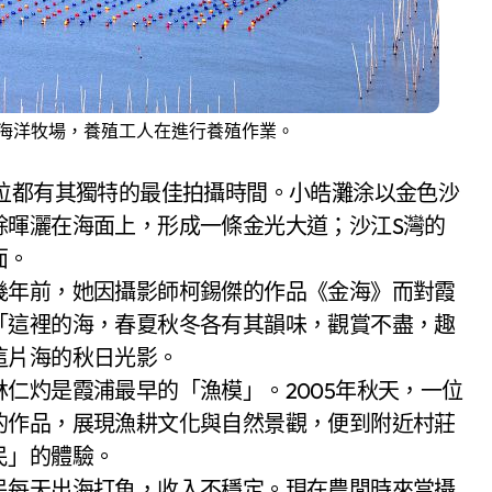
海洋牧場，養殖工人在進行養殖作業。
位都有其獨特的最佳拍攝時間。小皓灘涂以金色沙
餘暉灑在海面上，形成一條金光大道；沙江S灣的
面。
幾年前，她因攝影師柯錫傑的作品《金海》而對霞
「這裡的海，春夏秋冬各有其韻味，觀賞不盡，趣
這片海的秋日光影。
仁灼是霞浦最早的「漁模」。2005年秋天，一位
的作品，展現漁耕文化與自然景觀，便到附近村莊
民」的體驗。
民每天出海打魚，收入不穩定。現在農閒時來當攝