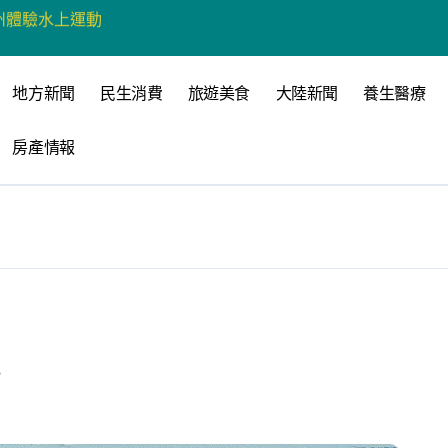
戰新平台 公開五大亮點
展
地方新聞
民生消費
旅遊美食
大陸新聞
養生醫療
柯志恩：國民黨版才是「國防+產業」務實版
房產情報
策 打造城鄉共好高雄
時光偏愛的巴適小城
高雄文學再出發
 並感謝世豐螺絲捐助獎學金
全感調查報告」 若遇壓力僅12%青少年會向家人傾訴
營環保生態環境