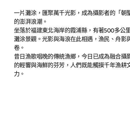
一片灘涂，匯聚萬千光影，成為攝影者的「朝聖之地」。一方海岸，用至鮮至味，喚起旅人舌尖
的澎湃浪潮。
坐落於福建東北海岸的霞浦縣，有著500多公
灘涂景觀。光影與海浪在此相遇，漁民、舟影
卷。
昔日漁歌唱晚的傳統漁鄉，今日已成為融合攝
的輕響與海鮮的芬芳，人們既能觸摸千年漁耕
力。