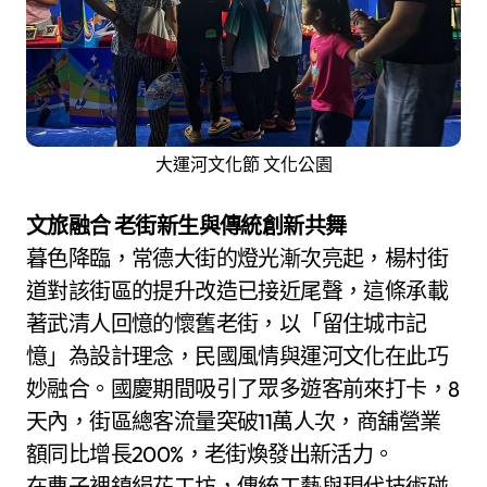
大運河文化節 文化公園
文旅融合 老街新生與傳統創新共舞
暮色降臨，常德大街的燈光漸次亮起，楊村街
道對該街區的提升改造已接近尾聲，這條承載
著武清人回憶的懷舊老街，以「留住城市記
憶」為設計理念，民國風情與運河文化在此巧
妙融合。國慶期間吸引了眾多遊客前來打卡，8
天內，街區總客流量突破11萬人次，商舖營業
額同比增長200%，老街煥發出新活力。
在曹子裡鎮絹花工坊，傳統工藝與現代技術碰