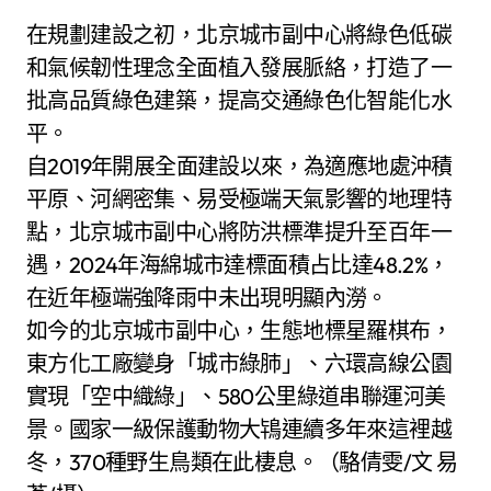
在規劃建設之初，北京城市副中心將綠色低碳
和氣候韌性理念全面植入發展脈絡，打造了一
批高品質綠色建築，提高交通綠色化智能化水
平。
自2019年開展全面建設以來，為適應地處沖積
平原、河網密集、易受極端天氣影響的地理特
點，北京城市副中心將防洪標準提升至百年一
遇，2024年海綿城市達標面積占比達48.2%，
在近年極端強降雨中未出現明顯內澇。
如今的北京城市副中心，生態地標星羅棋布，
東方化工廠變身「城市綠肺」、六環高線公園
實現「空中織綠」、580公里綠道串聯運河美
景。國家一級保護動物大鴇連續多年來這裡越
冬，370種野生鳥類在此棲息。（駱倩雯/文 易