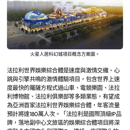
火星人居科幻城項目概念方案圖。
法拉利世界娛樂綜合體是速度與激情交織、心
跳與引擎共鳴的激情體驗項目，包含世界上速
度最快的羅薩方程式過山車、電競樂園、法拉
利博物館、法拉利俱樂部等多類業態，有望成
為亞洲首家法拉利世界娛樂綜合體，年客流量
預計將達180萬人次。「法拉利是國際頂級IP品
牌，落地副中心文旅區的娛樂綜合體項目將深