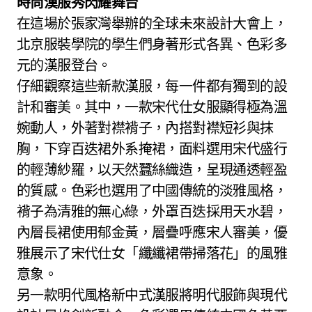
時尚漢服秀閃耀舞台
在這場於張家灣舉辦的全球未來設計大會上，
北京服裝學院的學生們身著形式各異、色彩多
元的漢服登台。
仔細觀察這些新款漢服，每一件都有獨到的設
計和審美。其中，一款宋代仕女服顯得極為溫
婉動人，外著對襟褙子，內搭對襟短衫與抹
胸，下穿百迭裙外系掩裙，面料選用宋代盛行
的輕薄紗羅，以天然蠶絲織造，呈現通透輕盈
的質感。色彩也選用了中國傳統的淡雅風格，
褙子為清雅的無心綠，外罩百迭採用天水碧，
內層長裙使用郁金黃，層疊呼應宋人審美，優
雅展示了宋代仕女「纖纖裙帶掃落花」的風雅
意象。
另一款明代風格新中式漢服將明代服飾與現代