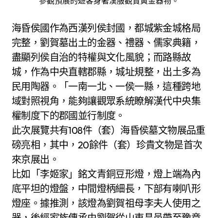
參觀預展的遊客身著漢服觀賞黃金器物。
海昏侯國作為西漢列侯封國，都城紫金城格局
完整，劉賀墓出土的金器、禮器、儒家典籍，
盡顯列侯自治的特權與文化風貌；而路縣故
城，作為中央直轄郡縣，城址規整，出土多為
民用陶器。「一南一北、一侯一縣，這種跨地
域對照視角，能夠讓觀眾系統瞭解漢代中央集
權制度下的郡國並行制度。
此次展覽共有108件（套）海昏侯墓文物展品重
磅亮相，其中，20餘件（套）珍貴文物是首次
來京展出。
比如「李姬家」銘文青銅豆形燈，燈上端為內
底平坦的燈盤，中間燈柄細長，下部有喇叭形
燈座。據推測，該燈為劉賀祖母李夫人使用之
器，後經家族傳承由劉賀從山東昌邑帶至豫章