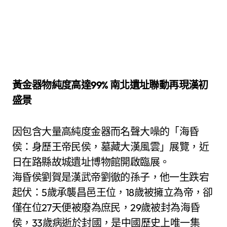
黃金器物純度高達99% 南北遺址聯動再現漢初
盛景
因包含大量高純度金器而名聲大噪的「海昏
侯：身歷王帝民侯，墓藏大漢風雲」展覽，近
日在路縣故城遺址博物館開啟臨展。
海昏侯劉賀是漢武帝劉徹的孫子，他一生跌宕
起伏：5歲承襲昌邑王位，18歲被擁立為帝，卻
僅在位27天便被廢為庶民，29歲被封為海昏
侯，33歲病逝於封國，是中國歷史上唯一集