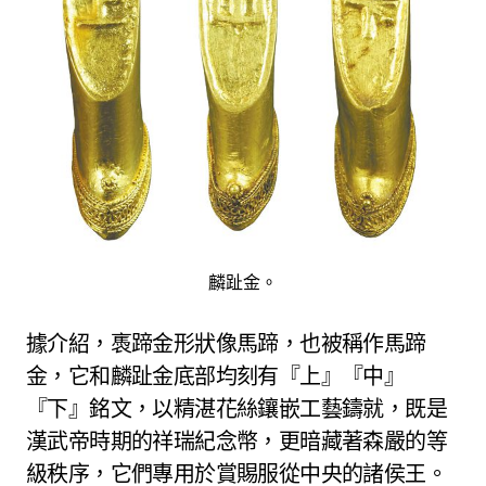
麟趾金。
據介紹，褭蹄金形狀像馬蹄，也被稱作馬蹄
金，它和麟趾金底部均刻有『上』『中』
『下』銘文，以精湛花絲鑲嵌工藝鑄就，既是
漢武帝時期的祥瑞紀念幣，更暗藏著森嚴的等
級秩序，它們專用於賞賜服從中央的諸侯王。