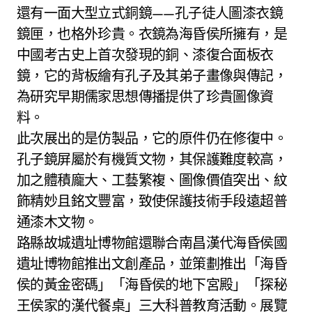
還有一面大型立式銅鏡——孔子徒人圖漆衣鏡
鏡匣，也格外珍貴。衣鏡為海昏侯所擁有，是
中國考古史上首次發現的銅、漆復合面板衣
鏡，它的背板繪有孔子及其弟子畫像與傳記，
為研究早期儒家思想傳播提供了珍貴圖像資
料。
此次展出的是仿製品，它的原件仍在修復中。
孔子鏡屏屬於有機質文物，其保護難度較高，
加之體積龐大、工藝繁複、圖像價值突出、紋
飾精妙且銘文豐富，致使保護技術手段遠超普
通漆木文物。
路縣故城遺址博物館還聯合南昌漢代海昏侯國
遺址博物館推出文創產品，並策劃推出「海昏
侯的黃金密碼」「海昏侯的地下宮殿」「探秘
王侯家的漢代餐桌」三大科普教育活動。展覽