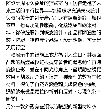
際設計周永久會址的實驗室內，彷彿走進了未
來生活的平行世界——這裡處處充滿未來設計
與時尚美學的創新產品：既有綾羅綢緞、旗袍
盔甲，也有功能性服飾；從桑蠶絲到納米材
料，從傳統服飾到概念設計，產品種類涵蓋服
裝、鞋履、箱包等全品類，設計想像力可謂是
天馬行空。
一款展示中的智能上衣尤為引人注目，其表面
凸起的晶體顆粒能根據穿著者的體態動作實時
變換色彩，並在不同光線角度下呈現動態視覺
效果。蘭翠芹介紹，這是一種新型的數智生物
材料，模仿了自然界變色龍皮膚變色的機制，
通過納米微晶顆粒的折射和反射，實現色彩不
斷變化。
另外一款外觀有些類似防曬服的新型材料衣