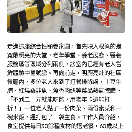
走進這座綜合性頤養家園，首先映入眼簾的是
寬敞明亮的大堂，老年學堂、養老展廳、醫養
服務區等區域分列兩側，診室內已經有老人嘗
鮮體驗中醫號脈。再向前走，明廚亮灶的社區
餐廳內，多位老人來到了打餐排隊處，土豆牛
腩、紅燒羅非魚、魚香肉絲等菜品熱氣騰騰。
「不到二十元就能吃飽，用老年卡還能打
折！」一位老人點了一份肉菜、兩份素菜和一
碗米飯，還打包了一袋主食。工作人員介紹，
食堂提供每日30餘種食材的適老餐，60歲以上