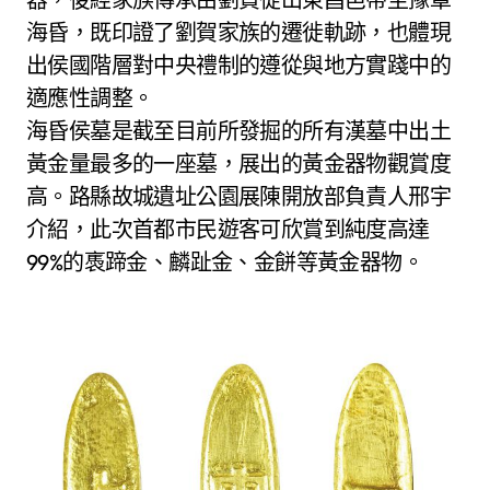
海昏，既印證了劉賀家族的遷徙軌跡，也體現
出侯國階層對中央禮制的遵從與地方實踐中的
適應性調整。
海昏侯墓是截至目前所發掘的所有漢墓中出土
黃金量最多的一座墓，展出的黃金器物觀賞度
高。路縣故城遺址公園展陳開放部負責人邢宇
介紹，此次首都市民遊客可欣賞到純度高達
99%的褭蹄金、麟趾金、金餅等黃金器物。