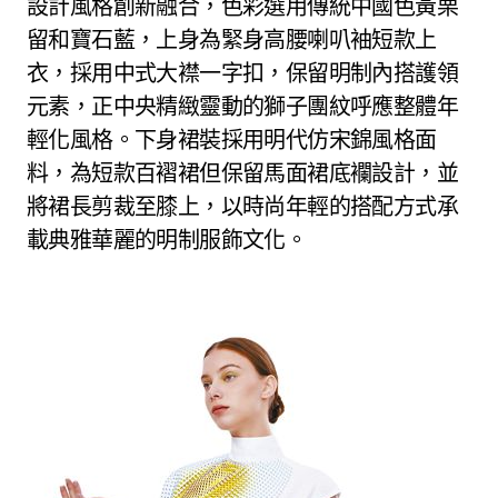
設計風格創新融合，色彩選用傳統中國色黃栗
留和寶石藍，上身為緊身高腰喇叭袖短款上
衣，採用中式大襟一字扣，保留明制內搭護領
元素，正中央精緻靈動的獅子團紋呼應整體年
輕化風格。下身裙裝採用明代仿宋錦風格面
料，為短款百褶裙但保留馬面裙底襴設計，並
將裙長剪裁至膝上，以時尚年輕的搭配方式承
載典雅華麗的明制服飾文化。