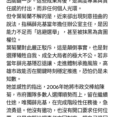
出關鍵一步。這些成果背後，是高度專業與責
任感的付出，而非任何個人光環。
但令葉菊蘭不解的是，近來卻出現刻意扭曲的
說法，指稱薛兆基當年擔任辦公室主任，是因
能力不足而「逃避選舉」，甚至被抹黑為貪圖
權位。
葉菊蘭對此嚴正駁斥，這是顛倒事實，也是對
選擇犧牲自我、成全大局者的極大不公。若非
當年薛兆基隱忍退讓、走進體制承擔風險，高
雄市政能否在關鍵時刻穩定推進，恐怕仍是未
知數。
她並感性的指出，2006年她將市政交棒給陳
菊，市府團隊多數人選擇順勢而上，留在繼續
仕途，唯獨薛兆基，在完成階段性任務後，急
流勇退。他沒有邀功，也沒有開口要求任何位