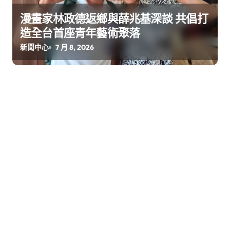
漫畫家林政德返鄉與薛兆基深談 共倡打
造全台首座青年藝術聚落
新聞中心
7 月 8, 2026