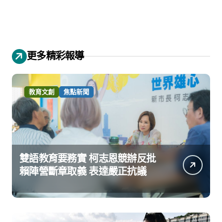
更多精彩報導
教育文創
焦點新聞
雙語教育要務實 柯志恩競辦反批
賴陣營斷章取義 表達嚴正抗議