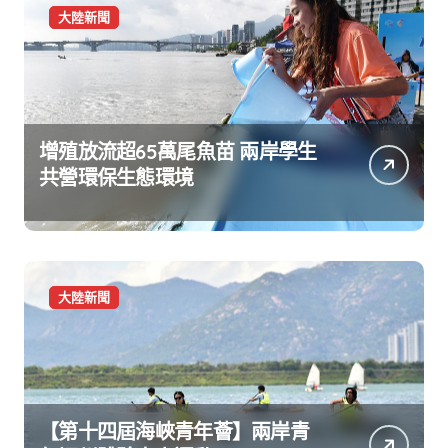
大陸新聞
增殖放流超65萬尾魚苗 兩岸學生
共營環保生態環境
大陸新聞
【第十四屆海峽青年薈】兩岸青