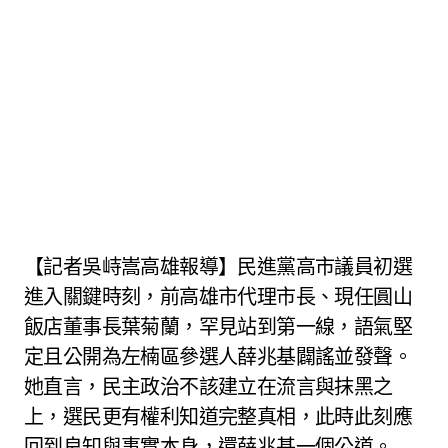
【記者吳峙嵩高雄報導】民進黨高市議員初選
進入關鍵時刻，前高雄市代理市長、現任圓山
飯店董事長葉菊蘭，罕見站到第一線，語氣堅
定且公開為左楠區參選人薛兆基闢謠並發聲。
她直言，民主政治不該建立在流言與抹黑之
上，選民更有權利知道完整真相，此時此刻應
回到良知與事實本身，還薛兆基一個公道。