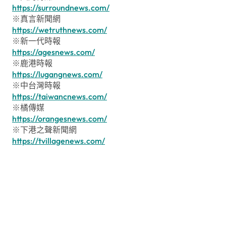
https://surroundnews.com/
※真言新聞網
https://wetruthnews.com/
※新一代時報
https://agesnews.com/
※鹿港時報
https://lugangnews.com/
※中台灣時報
https://taiwancnews.com/
※橘傳媒
https://orangesnews.com/
※下港之聲新聞網
https://tvillagenews.com/