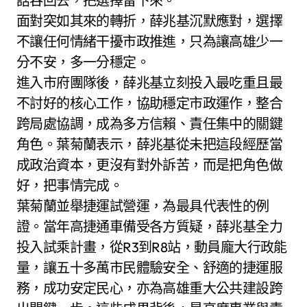
話吞回去，把選擇留下來。
面對突如其來的轉折，薛兆基沉默應對，選擇
不讓任何情緒干擾市政推進，只為讓高雄少一
分不安，多一分穩定。
進入市府團隊後，薛兆基立刻投入最吃重且最
不討好的核心工作，協助穩定市政運作，整合
跨局處協調，成為多方信賴、責任集中的關鍵
角色。葉菊蘭表示，薛兆基從未把這段經歷當
成政治資本，更沒有對外訴苦，而是把角色做
好，把事情完成。
葉菊蘭並舉捷運試營運，為最具代表性的例
證。當年高捷通車備受各方質疑，薛兆基全力
投入試乘計畫，從R3到R8站，動員龐大行政能
量，讓五十多萬市民體驗安全、舒適的捷運服
務，成功安定民心，亦為高雄重大公共建設跨