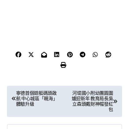
文
寧德首個遊艇碼頭啟
河堤國小附幼團圓圍
航 中心城區「親海」
爐迎新年 教育局長吳
章
體驗升級
立森頭戴財神帽發紅
包
導
覽