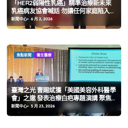
「HER2弱陽性乳癌」精準治療新未來
乳癌病友協會喊話 勿讓任何家庭陷入
「同病不同命」遺憾
新聞中心
6 月 2, 2026
焦點新聞
養生醫療
臺灣之光 曹賜斌獲「美國美容外科醫學
會」之邀 發表治療白疤專題演講 聚焦
臺灣隊 展現精湛醫技軟實力
新聞中心
5 月 23, 2026