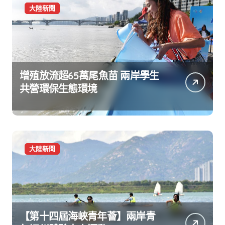
大陸新聞
增殖放流超65萬尾魚苗 兩岸學生
共營環保生態環境
大陸新聞
【第十四屆海峽青年薈】兩岸青