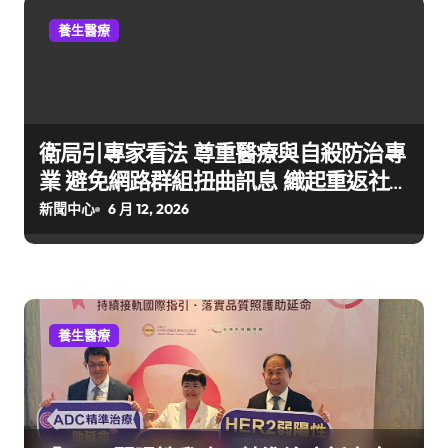
養生醫療
衛局引專家看法 尊重醫療與自殺防治專
業 避免網路群組扭曲訊息 織起重返社
區的溫柔防護網
新聞中心
6 月 12, 2026
養生醫療