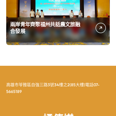
兩岸青年齊聚福州共話農文旅融
合發展
高雄市苓雅區自強三路3號34樓之2(85大樓)電話07-
5665189