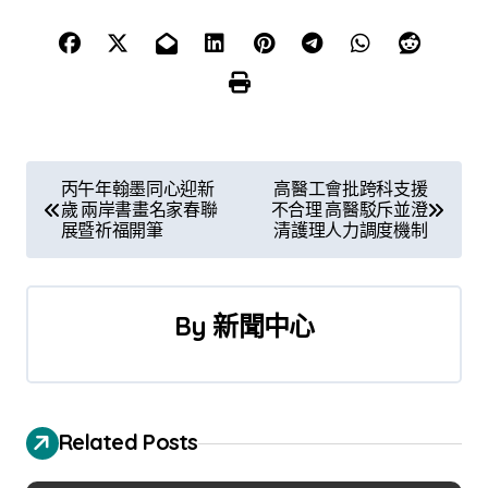
文
丙午年翰墨同心迎新
高醫工會批跨科支援
歲 兩岸書畫名家春聯
不合理 高醫駁斥並澄
章
展暨祈福開筆
清護理人力調度機制
導
覽
By
新聞中心
Related Posts