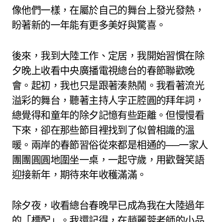
像他們一樣，在屬於自己的舞台上發光發熱，
盼著新的一年能有更多美好與驚喜。
後來，我到大陸工作、定居，我開始習慣在除
夕晚上收看中央廣播電視總台的春節聯歡晚
會。起初，我也只是跟著湊熱鬧。我看著流光
溢彩的舞台，聽著主持人字正腔圓的拜年詞，
總覺得和童年的除夕記憶有些距離。但慢慢看
下來，卻在那些節目裡找到了似曾相識的溫
暖。兩岸的春節習俗從來都是相通的──一家人
團團圓圓地圍坐一桌，一起守歲，用歡聲笑語
迎接新年，期待來年收穫滿滿。
除夕夜，收看總台春晚早已成為我在大陸過年
的「標配」。我還記得，在趙麗蓉老師的小品