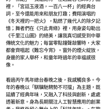
裡，「宮廷玉液酒，一百八一杯」的經典台
詞，至今還能用來和朋友打趣；費翔演唱的
《冬天裡的一把火》，點燃了幾代人的除夕記
憶；舞者們在《只此青綠》裡，用身姿勾勒出
《千里江山圖》的絕美，讓我真切感受到中華
傳統文化的魅力；每當零點鐘聲敲響時，大家
都會齊唱起《難忘今宵》。窗外的煙火綻放，
身邊的家人舉杯，和童年時過年的幸福感很
像。
看過丙午馬年總台春晚之後，我感觸良多。今
年的春晚以「騏驥馳騁勢不可擋」為主題，既
延續了經典年味，又融入了科技與創新，處處
透著新意。身為長期關注人工智慧應用的創業