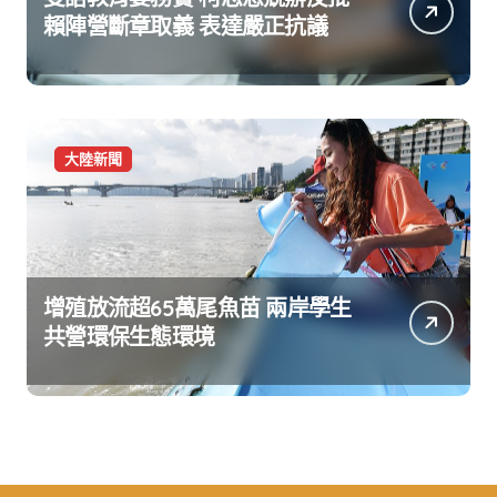
賴陣營斷章取義 表達嚴正抗議
大陸新聞
增殖放流超65萬尾魚苗 兩岸學生
共營環保生態環境