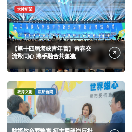
大陸新聞
【第十四屆海峽青年薈】青春交
流聚同心 攜手融合共奮進
教育文創
焦點新聞
雙語教育要務實 柯志恩競辦反批