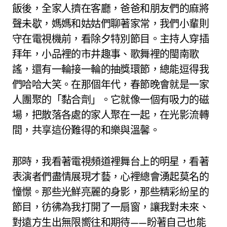
飯後，全家人擠在客廳，爸爸和朋友們的麻將
聲未歇，媽媽和姑姑們聊著家常，我們小輩則
守在電視機前，看除夕特別節目。主持人穿插
拜年，小品裡的市井趣事、歌舞裡的閩南歌
謠，還有一輪接一輪的抽獎環節，總能逗得我
們哈哈大笑。在那個年代，春節晚會就是一家
人團聚的「黏合劑」。它就像一個有吸力的磁
場，把散落各處的家人聚在一起，在光影流轉
間，共享這份難得的和樂與溫馨。
那時，我看著電視頻道裡舞台上的明星，看著
表演者們盡情展現才藝，心裡總會湧起莫名的
憧憬。那些光鮮亮麗的身影，那些精彩紛呈的
節目，彷彿為我打開了一扇窗，讓我對未來、
對遠方生出無限嚮往和期待——盼著自己也能