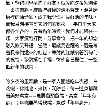
氣，爸爸則早早約了好友，就等除夕夜裡圍坐
一桌搓麻將。麻將牌碰撞的清脆聲響，混著廚
房裡的油煙氣，成了我記憶裡最鮮活的年味。
而我最期待表哥表姐們的到來——平日里大家
都各忙各的，只有過年時候，我們才能聚在一
起。大家瘋跑打鬧、分享零食，把一年的想念
融入歡笑聲裡。當然，最讓我雀躍的，還是等
著長輩們遞來的紅包，薄薄的紅紙裹著沉甸甸
的祝福，緊緊攥在手裡，彷彿自己攥住了一整
個新年的歡喜。
除夕夜的重頭戲，是一家人圍爐吃年夜飯。白
灼蝦、佛跳牆、米糕、潤餅卷，每一道菜都藏
著美好寓意——魚要留頭留尾，寓意「年年有
餘」；年糕要蒸得軟糯，象徵「年年高升」。