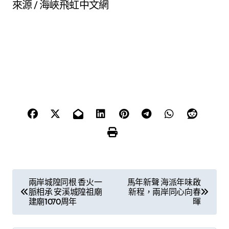
來源 / 海峽飛虹中文網
文
兩岸城隍同根 香火一
馬年新聲 海派年味啟
脈相承 安溪城隍祖廟
新程，兩岸同心向春
章
建廟1070周年
暉
導