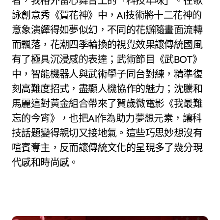
者，我格外留心舞台上的「科技年味」。在歌
詠創意秀《賀花神》中，AI技術將十二花神的
意象演繹得如夢似幻，不同的花瓣隨畫面流轉
而飄落，花潮四季輪換的視覺效果讓傳統國風
有了極具沉浸感的表達；武術節目《武BOT》
中，智能機器人與武術學子同台對練，精準復
刻高難度招式，盡顯人機協作的魅力；沈騰和
馬麗這對黃金組合帶來了賀歲微電影《我最難
忘的今宵》，也把AI作為助力夢想元素，讓科
技話題變得親切又接地氣。這些巧思妙想沒有
喧賓奪主，反而讓傳統文化的呈現多了幾分現
代感和時尚感。