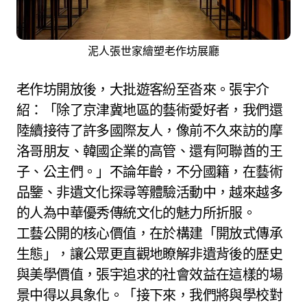
泥人張世家繪塑老作坊展廳
老作坊開放後，大批遊客紛至沓來。張宇介
紹：「除了京津冀地區的藝術愛好者，我們還
陸續接待了許多國際友人，像前不久來訪的摩
洛哥朋友、韓國企業的高管、還有阿聯酋的王
子、公主們。」不論年齡，不分國籍，在藝術
品鑒、非遺文化探尋等體驗活動中，越來越多
的人為中華優秀傳統文化的魅力所折服。
工藝公開的核心價值，在於構建「開放式傳承
生態」，讓公眾更直觀地瞭解非遺背後的歷史
與美學價值，張宇追求的社會效益在這樣的場
景中得以具象化。「接下來，我們將與學校對