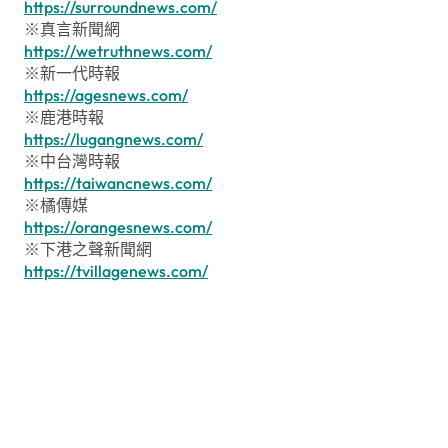
https://surroundnews.com/
※真言新聞網
https://wetruthnews.com/
※新一代時報
https://agesnews.com/
※鹿港時報
https://lugangnews.com/
※中台灣時報
https://taiwancnews.com/
※橘傳媒
https://orangesnews.com/
※下港之聲新聞網
https://tvillagenews.com/