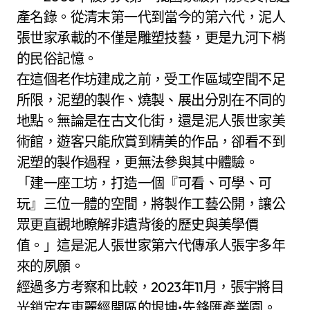
產名錄。從清末第一代到當今的第六代，泥人
張世家承載的不僅是雕塑技藝，更是九河下梢
的民俗記憶。
在這個老作坊建成之前，受工作區域空間不足
所限，泥塑的製作、燒製、展出分別在不同的
地點。無論是在古文化街，還是泥人張世家美
術館，遊客只能欣賞到精美的作品，卻看不到
泥塑的製作過程，更無法參與其中體驗。
「建一座工坊，打造一個『可看、可學、可
玩』三位一體的空間，將製作工藝公開，讓公
眾更直觀地瞭解非遺背後的歷史與美學價
值。」這是泥人張世家第六代傳承人張宇多年
來的夙願。
經過多方考察和比較，2023年11月，張宇將目
光鎖定在東麗經開區的垠坤•先鋒匯產業園。