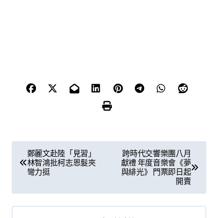
文
鄭麗文赴陸「見習」
跨時代交響樂團八月
林智鴻批柯志恩髮夾
獻禮 年度音樂會《夢
章
彎力挺
與緋光》 門票即日起
開賣
導
覽