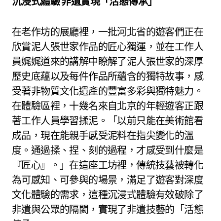
沉浸式體驗 非遺實現「活態傳承」
在老作坊的展廳裡，一批河北省的遊客們正在
欣賞泥人張世家作品的匠心獨運，並在工作人
員娓娓道來的講解中瞭解了泥人張世家的深厚
歷史底蘊以及每件作品所蘊含的獨特故事，感
受著非物質文化遺產的豐富多彩與獨特魅力。
在體驗區裡，十幾名來自北京的年輕遊客正跟
著工作人員學習揉泥。「以前只能在美術館看
成品，現在能親手感受泥料在指尖變化的溫
度。通過揉、捏、刻的過程，才感受到什麼是
『匠心』。」在這座工坊裡，傳統技藝被轉化
為可感知、可參與的場景，滿足了遊客對深度
文化體驗的需求，這種沉浸式體驗有效破除了
非遺與公眾的隔閡，實現了非遺技藝的「活態