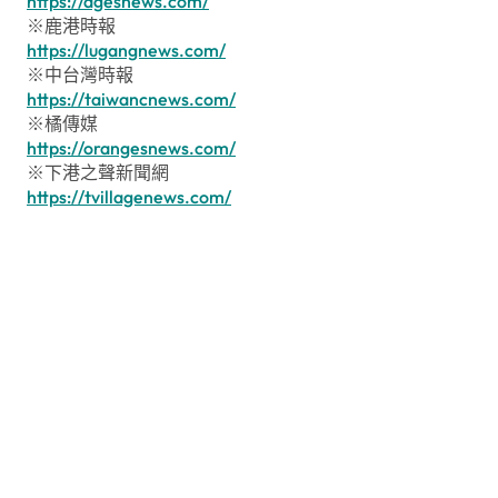
https://agesnews.com/
※鹿港時報
https://lugangnews.com/
※中台灣時報
https://taiwancnews.com/
※橘傳媒
https://orangesnews.com/
※下港之聲新聞網
https://tvillagenews.com/