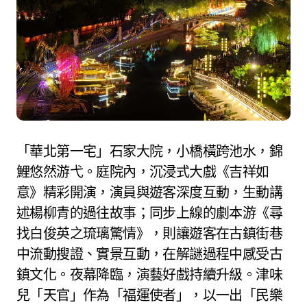
「華北第一宅」石家大院，小橋橫跨池水，錦
鯉悠然游弋。庭院內，沉浸式大戲《吉祥如
意》精彩開演，演員與遊客深度互動，生動講
述楊柳青的過往故事；同步上線的劇本游《尋
找白俊英之琉璃驚情》，則讓遊客在古鎮街巷
中流動搜證、實景互動，在解謎過程中感受古
鎮文化。夜幕降臨，演藝好戲持續升級。津味
兒「天官」作為「福運使者」，以一出「民樂