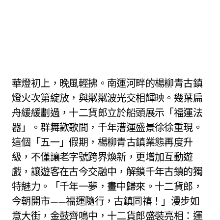
華燈初上，晚風輕拂。南運河畔的楊柳青古鎮
燈火次第綻放，與粼粼波光交相輝映。幾葉扁
舟緩緩劃過，十二貨郎立於船頭展示「福運法
器」。群舞歡歌間，千年漕運盛景徐徐重現。
這個「五一」假期，楊柳青古鎮業態再度升
級，不僅讓老字號跨界煥新，更增加互動遊
戲，讓遊客在古今交融中，解鎖千年古鎮的獨
特魅力。「千年一夢，畫中歸來。十二貨郎，
今朝開市——福運隨行，古鎮同禧！」漫步如
意大街，金鼓齊鳴中，十二貨郎盛裝亮相：運