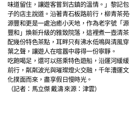
味道留住，讓遊客嘗到古鎮的溫情。」黎記包
子的店主說道。沿著青石板路前行，柳青茶苑·
源豐和更是一處治癒小天地，作為老字號「源
豐和」煥新升級的雅致院落，這裡煮一壺清茶
配幾份特色茶點，耳畔只有沸水低鳴與清風穿
葉之聲，讓遊人在喧囂中尋得一份寧靜。
吃飽喝足，還可以搭乘特色遊船，沿運河緩緩
前行，粼粼波光與璀璨燈火交融，千年漕運文
化撲面而來，盡享假日慢時光。
（記者：馬立傑 戴濤 來源：津雲）