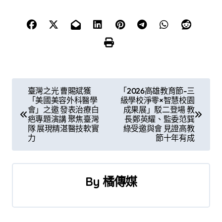
文
臺灣之光 曹賜斌獲
「2026高雄教育節-三
「美國美容外科醫學
級學校淨零×智慧校園
章
會」之邀 發表治療白
成果展」駁二登場 教
疤專題演講 聚焦臺灣
長鄭英耀、監委范巽
導
隊 展現精湛醫技軟實
綠受邀與會 見證高教
力
節十年有成
覽
By
橘傳媒