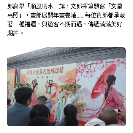
郎高舉「順風順水」旗，文郎揮筆題寫「文星
高照」，畫郎展開年畫卷軸……每位貨郎都承載
著一種福運，與遊客不期而遇，傳遞滿滿美好
期許。