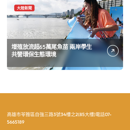
大陸新聞
增殖放流超65萬尾魚苗 兩岸學生
共營環保生態環境
高雄市苓雅區自強三路3號34樓之2(85大樓)電話07-
5665189