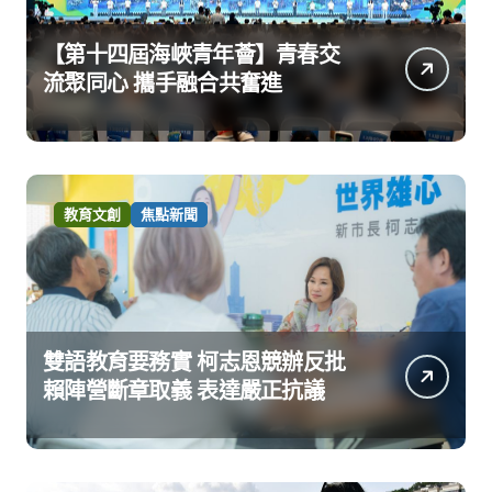
【第十四屆海峽青年薈】青春交
流聚同心 攜手融合共奮進
教育文創
焦點新聞
雙語教育要務實 柯志恩競辦反批
賴陣營斷章取義 表達嚴正抗議