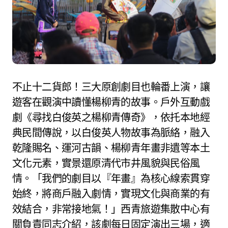
不止十二貨郎！三大原創劇目也輪番上演，讓
遊客在觀演中讀懂楊柳青的故事。戶外互動戲
劇《尋找白俊英之楊柳青傳奇》，依托本地經
典民間傳說，以白俊英人物故事為脈絡，融入
乾隆賜名、運河古韻、楊柳青年畫非遺等本土
文化元素，實景還原清代市井風貌與民俗風
情。「我們的劇目以『年畫』為核心線索貫穿
始終，將商戶融入劇情，實現文化與商業的有
效結合，非常接地氣！」西青旅遊集散中心有
關負責同志介紹，該劇每日固定演出三場，適