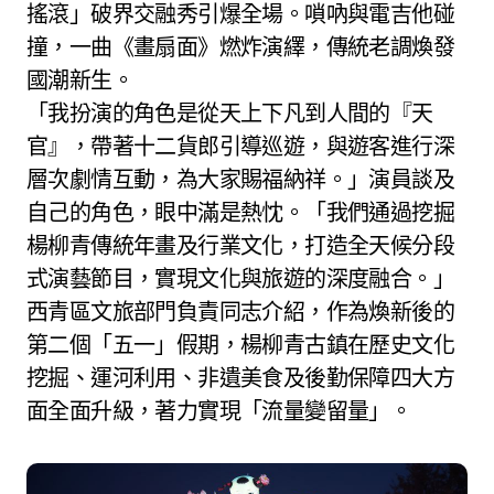
搖滾」破界交融秀引爆全場。嗩吶與電吉他碰
撞，一曲《畫扇面》燃炸演繹，傳統老調煥發
國潮新生。
「我扮演的角色是從天上下凡到人間的『天
官』，帶著十二貨郎引導巡遊，與遊客進行深
層次劇情互動，為大家賜福納祥。」演員談及
自己的角色，眼中滿是熱忱。「我們通過挖掘
楊柳青傳統年畫及行業文化，打造全天候分段
式演藝節目，實現文化與旅遊的深度融合。」
西青區文旅部門負責同志介紹，作為煥新後的
第二個「五一」假期，楊柳青古鎮在歷史文化
挖掘、運河利用、非遺美食及後勤保障四大方
面全面升級，著力實現「流量變留量」。