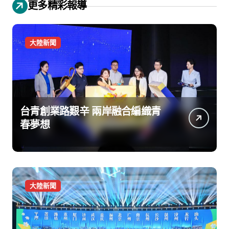
更多精彩報導
大陸新聞
台青創業路艱辛 兩岸融合編織青
春夢想
大陸新聞