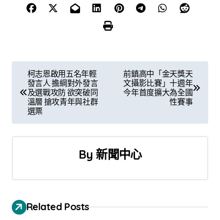
文
柯志恩啟用五名年輕
前鎮高中「金天獎天
發言人 擔綱對外發言
文攝影比賽」十週年
章
及選戰攻防 欲突破同
今年首度擴大為全國
溫層 搶攻青年與社群
性賽事
導
選票
覽
By
新聞中心
Related Posts