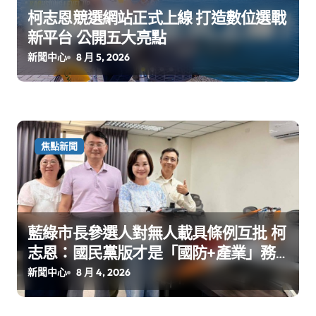
柯志恩競選網站正式上線 打造數位選戰
新平台 公開五大亮點
新聞中心
8 月 5, 2026
焦點新聞
藍綠市長參選人對無人載具條例互批 柯
志恩：國民黨版才是「國防+產業」務
實版
新聞中心
8 月 4, 2026