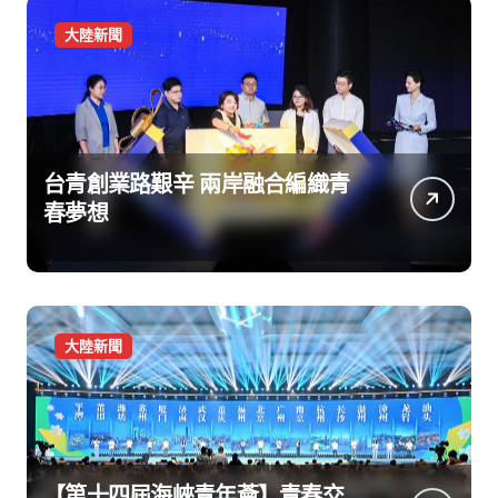
大陸新聞
台青創業路艱辛 兩岸融合編織青
春夢想
大陸新聞
【第十四屆海峽青年薈】青春交