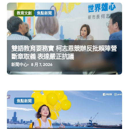
教育文創
焦點新聞
雙語教育要務實 柯志恩競辦反批賴陣營
斷章取義 表達嚴正抗議
新聞中心
8 月 7, 2026
焦點新聞