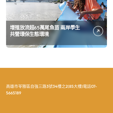
增殖放流超65萬尾魚苗 兩岸學生
共營環保生態環境
高雄市苓雅區自強三路3號34樓之2(85大樓)電話07-
5665189