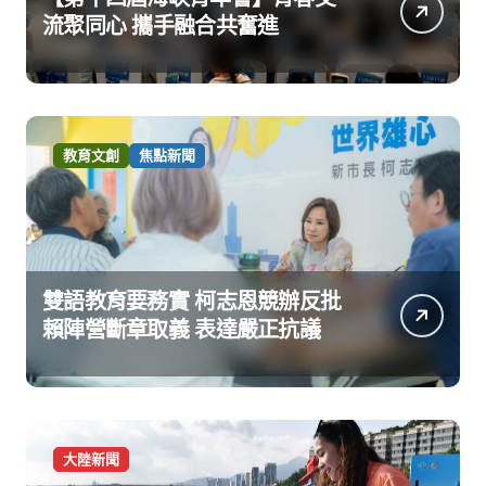
流聚同心 攜手融合共奮進
教育文創
焦點新聞
雙語教育要務實 柯志恩競辦反批
賴陣營斷章取義 表達嚴正抗議
大陸新聞