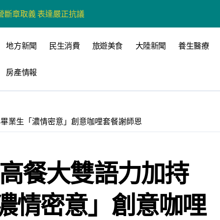
營環保生態環境
州體驗水上運動
地方新聞
民生消費
旅遊美食
大陸新聞
養生醫療
戰新平台 公開五大亮點
房產情報
展
柯志恩：國民黨版才是「國防+產業」務實版
策 打造城鄉共好高雄
小畢業生「濃情密意」創意咖哩套餐謝師恩
時光偏愛的巴適小城
高雄文學再出發
 高餐大雙語力加持
 並感謝世豐螺絲捐助獎學金
濃情密意」創意咖哩
心 攜手融合共奮進