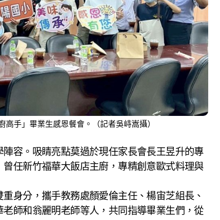
廚高手」畢業生感恩餐會。（記者吳峙嵩攝）
學陣容。吸睛亮點莫過於現任家長會長王昱升的專
，曾任新竹福華大飯店主廚，專精創意歐式料理與
雙重身分，攜手教務處顏愛倫主任、楊宙芝組長、
華老師和翁麗明老師等人，共同指導畢業生們，從