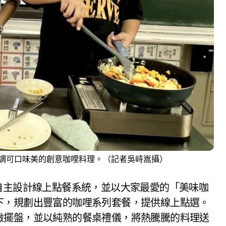
調可口味美的創意咖哩料理。（記者吳峙嵩攝）
自主設計線上點餐系統，並以大家最愛的「美味咖
下，規劃出豐富的咖哩系列套餐，提供線上點選。
緻擺盤，並以純熟的餐桌禮儀，將熱騰騰的料理送