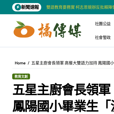
Skip
新聞速報
增殖放流超65萬尾魚苗 兩岸學生共
to
content
【第十四屆海峽青年薈】兩岸青年福
社團公益
柯志恩競選網站正式上線 打造數位選
社會警政
兩岸青年齊聚福州共話農文旅融合發
藍綠市長參選人對無人載具條例互批 
爭取原住民選票 柯志恩提原民5大政
Home
五星主廚會長領軍 高餐大雙語力加持 鳳陽國
雅安 天府之肺裡的安逸密碼 一座被
教育文創
港都文藝學會首辦蓮池潭文學營 支持
五星主廚會長領軍
高科大機電系與日本愛媛大學跨校合作
《讀者》8月號新聞焦點 【錦瑟】
鳳陽國小畢業生「
【第十四屆海峽青年薈】青春交流聚同