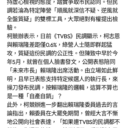
持虛心檢視的態度，踏實爭取市民認同。但民
調若淪為特定陣營「順風就深信不疑、逆風就
全盤質疑」的雙標工具，大眾絕對有權提出檢
驗。
柯競辦表示，日前《TVBS》民調顯示，柯志恩
與賴瑞隆差距僅0.6%，綠營人士隨即群起猛
攻，質疑這份民調的公正性。但陳致中早於今
年5月，就曾在個人臉書發文，公開表態陪同
「未來市長」賴瑞隆出席活動。由立場如此鮮
明，且早已表態支持特定候選人的執行長，來
操刀發布民調，按賴瑞隆的邏輯，這算不算也
是一種「自產自銷」？
此外，柯競辦進一步翻出賴瑞隆委員過去的言
論指出，賴委員在大罷免期間，曾經大言不慚
地公開向社會表達，「如果連TVBS的民調都不