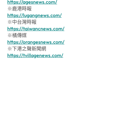
https://agesnews.com/
※鹿港時報
https://lugangnews.com/
※中台灣時報
https://taiwancnews.com/
※橘傳媒
https://orangesnews.com/
※下港之聲新聞網
https://tvillagenews.com/