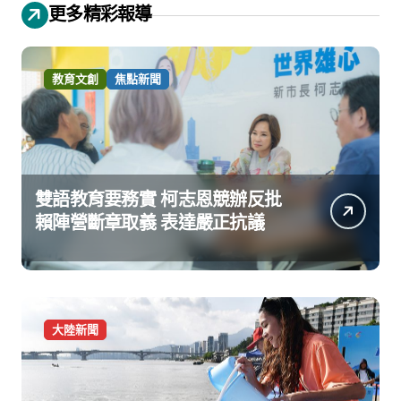
更多精彩報導
教育文創
焦點新聞
雙語教育要務實 柯志恩競辦反批
賴陣營斷章取義 表達嚴正抗議
大陸新聞