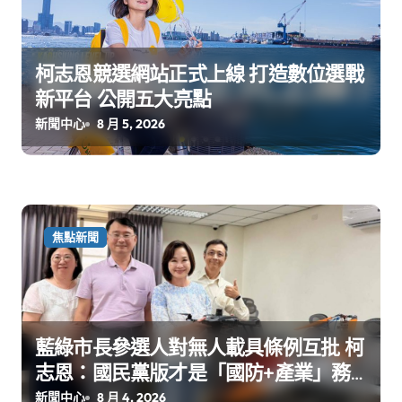
柯志恩競選網站正式上線 打造數位選戰
新平台 公開五大亮點
新聞中心
8 月 5, 2026
焦點新聞
藍綠市長參選人對無人載具條例互批 柯
志恩：國民黨版才是「國防+產業」務
實版
新聞中心
8 月 4, 2026