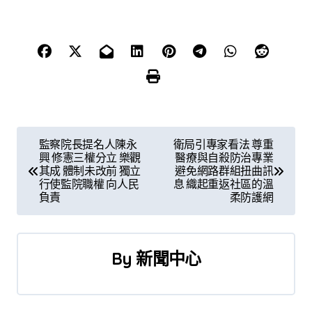
文
監察院長提名人陳永
衛局引專家看法 尊重
興 修憲三權分立 樂觀
醫療與自殺防治專業
章
其成 體制未改前 獨立
避免網路群組扭曲訊
行使監院職權 向人民
息 織起重返社區的溫
導
負責
柔防護網
覽
By
新聞中心