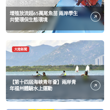
增殖放流超65萬尾魚苗 兩岸學生
共營環保生態環境
大陸新聞
【第十四屆海峽青年薈】兩岸青
年福州體驗水上運動