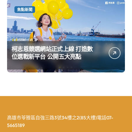
焦點新聞
柯志恩競選網站正式上線 打造數
位選戰新平台 公開五大亮點
高雄市苓雅區自強三路3號34樓之2(85大樓)電話07-
5665189