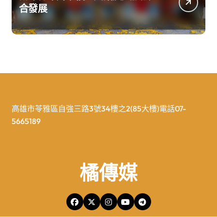
合發展
高雄市苓雅區自強三路3號34樓之2(85大樓)電話07-
5665189
橘傳媒