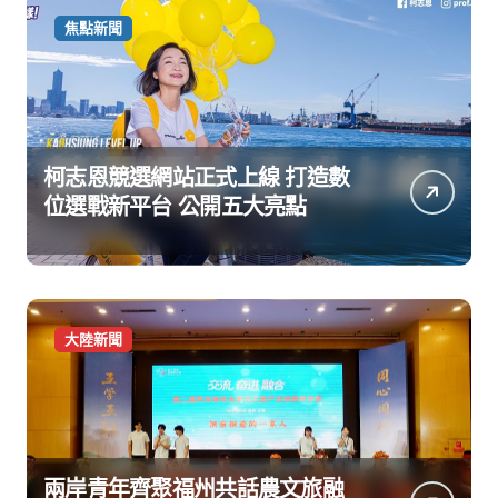
焦點新聞
柯志恩競選網站正式上線 打造數
位選戰新平台 公開五大亮點
大陸新聞
兩岸青年齊聚福州共話農文旅融