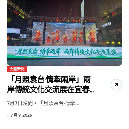
大陸新聞
「月照袁台·情牽兩岸」兩
岸傳統文化交流展在宜春
舉行
7月7日晚間，「月照袁台·情牽...
7 月 9, 2026