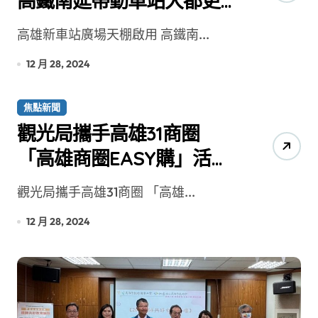
高鐵南延帶動車站大都更
計畫注入城市發展新動能
高雄新車站廣場天棚啟用 高鐵南...
12 月 28, 2024
焦點新聞
觀光局攜手高雄31商圈
「高雄商圈EASY購」活動
1/4開跑 觀光護照總優惠超
觀光局攜手高雄31商圈 「高雄...
過3萬元
12 月 28, 2024