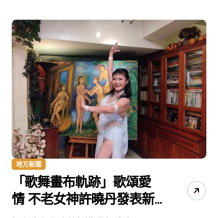
地方新聞
「歌舞畫布軌跡」歌頌愛
情 不老女神許曉丹發表新
歌