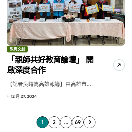
教育文創
「親師共好教育論壇」 開
啟深度合作
【記者吳峙嵩高雄報導】由高雄市...
12 月 27, 2024
文
1
2
...
69