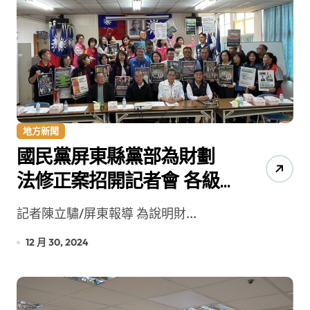
地方新聞
國民黨屏東縣黨部為財劃
法修正案招開記者會 各級
民意代表四十餘人出席
記者陳立驌/屏東報導 為說明財...
12 月 30, 2024