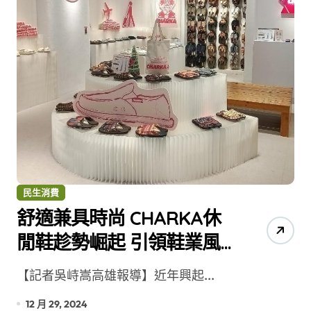
民生消費
舒適兼具時尚 CHARKA休
閒鞋趁勢崛起 引領鞋業風
潮
【記者吳峙嵩高雄報導】近年興起...
12 月 29, 2024