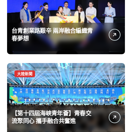
台青創業路艱辛 兩岸融合編織青
春夢想
大陸新聞
【第十四屆海峽青年薈】青春交
流聚同心 攜手融合共奮進