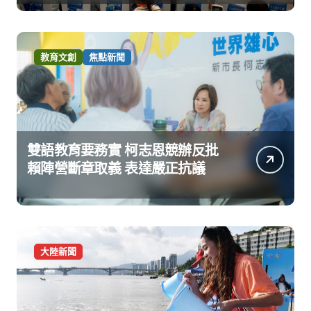
教育文創
焦點新聞
雙語教育要務實 柯志恩競辦反批
賴陣營斷章取義 表達嚴正抗議
大陸新聞