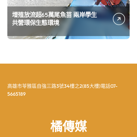
增殖放流超65萬尾魚苗 兩岸學生
共營環保生態環境
高雄市苓雅區自強三路3號34樓之2(85大樓)電話07-
5665189
橘傳媒