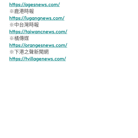
https://agesnews.com/
※鹿港時報
https://lugangnews.com/
※中台灣時報
https://taiwancnews.com/
※橘傳媒
https://orangesnews.com/
※下港之聲新聞網
https://tvillagenews.com/