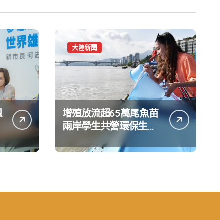
大陸新聞
恩
增殖放流超65萬尾魚苗
兩岸學生共營環保生態
環境