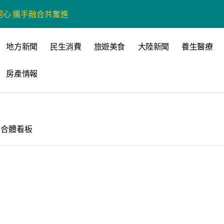
心 攜手融合共奮進
營斷章取義 表達嚴正抗議
地方新聞
民生消費
旅遊美食
大陸新聞
養生醫療
營環保生態環境
房產情報
州體驗水上運動
戰新平台 公開五大亮點
展
的合體看板
柯志恩：國民黨版才是「國防+產業」務實版
策 打造城鄉共好高雄
時光偏愛的巴適小城
高雄文學再出發
 並感謝世豐螺絲捐助獎學金