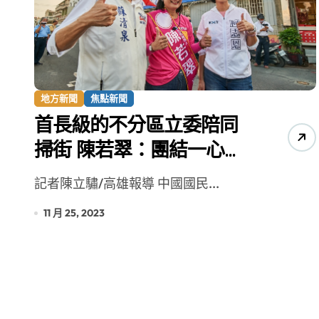
台青創業路艱辛 兩岸融合編織青春夢
地方新聞
焦點新聞
首長級的不分區立委陪同
掃街 陳若翠：團結一心
「下架民進黨」！
記者陳立驌/高雄報導 中國國民...
11 月 25, 2023