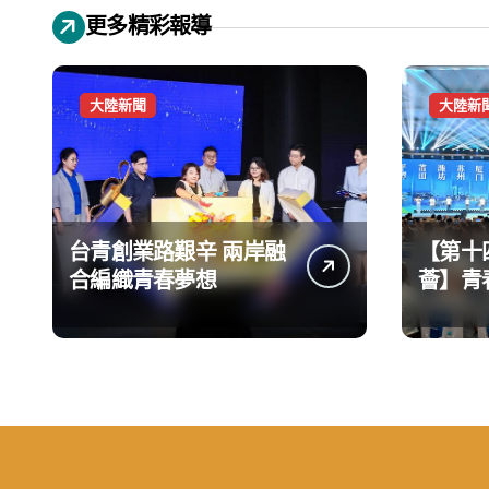
更多精彩報導
大陸新聞
大陸新
台青創業路艱辛 兩岸融
【第十
合編織青春夢想
薈】青
手融合