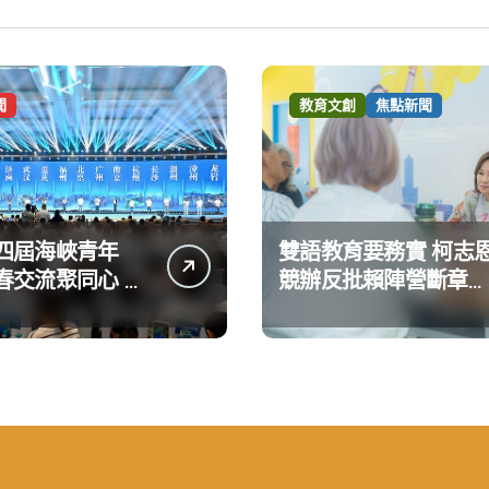
聞
教育文創
焦點新聞
四屆海峽青年
雙語教育要務實 柯志
春交流聚同心 攜
競辦反批賴陣營斷章取
共奮進
義 表達嚴正抗議