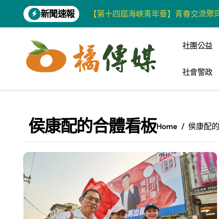
Skip
新聞速報
【第十四屆海峽青年薈】青春交流聚同
to
content
雙語教育要務實 柯志恩競辦反批賴陣
社團公益
增殖放流超65萬尾魚苗 兩岸學生共
社會警政
【第十四屆海峽青年薈】兩岸青年福
柯志恩競選網站正式上線 打造數位選
兩岸青年齊聚福州共話農文旅融合發
侯康配的合體看板
Home
侯康配
藍綠市長參選人對無人載具條例互批 
爭取原住民選票 柯志恩提原民5大政
雅安 天府之肺裡的安逸密碼 一座被
港都文藝學會首辦蓮池潭文學營 支持
高科大機電系與日本愛媛大學跨校合作