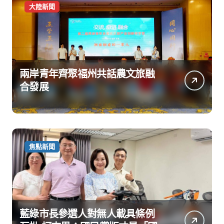
大陸新聞
兩岸青年齊聚福州共話農文旅融
合發展
焦點新聞
藍綠市長參選人對無人載具條例