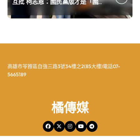
互批 柯志恩：國民黨版才是「國
防+產業」務實版
高雄市苓雅區自強三路3號34樓之2(85大樓)電話07-
5665189
橘傳媒