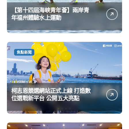
【第十四屆海峽青年薈】兩岸青
年福州體驗水上運動
焦點新聞
柯志恩競選網站正式上線 打造數
位選戰新平台 公開五大亮點