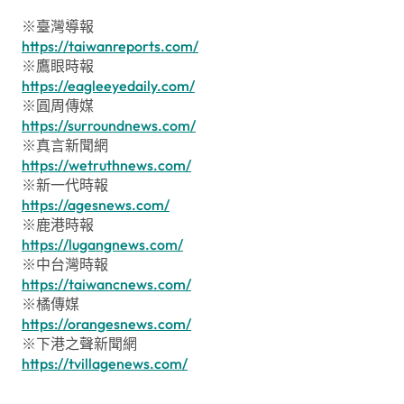
※臺灣導報
https://taiwanreports.com/
※鷹眼時報
https://eagleeyedaily.com/
※圓周傳媒
https://surroundnews.com/
※真言新聞網
https://wetruthnews.com/
※新一代時報
https://agesnews.com/
※鹿港時報
https://lugangnews.com/
※中台灣時報
https://taiwancnews.com/
※橘傳媒
https://orangesnews.com/
※下港之聲新聞網
https://tvillagenews.com/