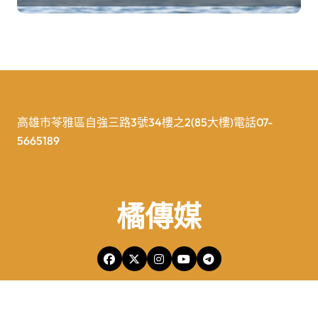
高雄市苓雅區自強三路3號34樓之2(85大樓)電話07-
5665189
橘傳媒