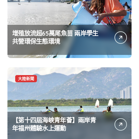
增殖放流超65萬尾魚苗 兩岸學生
共營環保生態環境
大陸新聞
【第十四屆海峽青年薈】兩岸青
年福州體驗水上運動