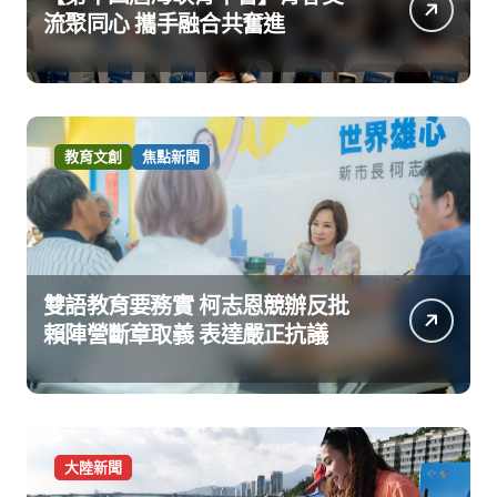
流聚同心 攜手融合共奮進
教育文創
焦點新聞
雙語教育要務實 柯志恩競辦反批
賴陣營斷章取義 表達嚴正抗議
大陸新聞