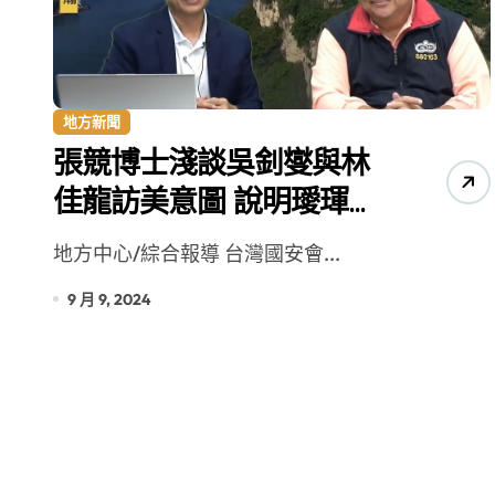
增殖放流超65萬尾魚苗 兩岸學生共
地方新聞
張競博士淺談吳釗燮與林
佳龍訪美意圖 說明璦琿條
約之國界劃定
地方中心/綜合報導 台灣國安會...
9 月 9, 2024