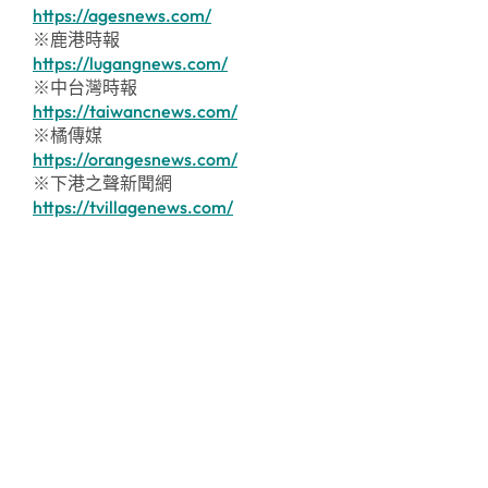
https://agesnews.com/
※鹿港時報
https://lugangnews.com/
※中台灣時報
https://taiwancnews.com/
※橘傳媒
https://orangesnews.com/
※下港之聲新聞網
https://tvillagenews.com/