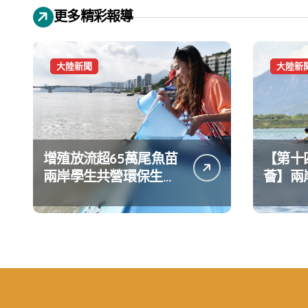
更多精彩報導
大陸新聞
大陸新
增殖放流超65萬尾魚苗
【第十
兩岸學生共營環保生態
薈】兩
環境
水上運