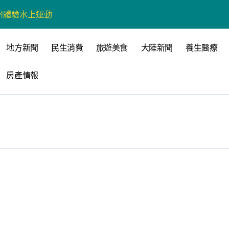
州體驗水上運動
戰新平台 公開五大亮點
地方新聞
民生消費
旅遊美食
大陸新聞
養生醫療
展
房產情報
柯志恩：國民黨版才是「國防+產業」務實版
策 打造城鄉共好高雄
時光偏愛的巴適小城
高雄文學再出發
 並感謝世豐螺絲捐助獎學金
全感調查報告」 若遇壓力僅12%青少年會向家人傾訴