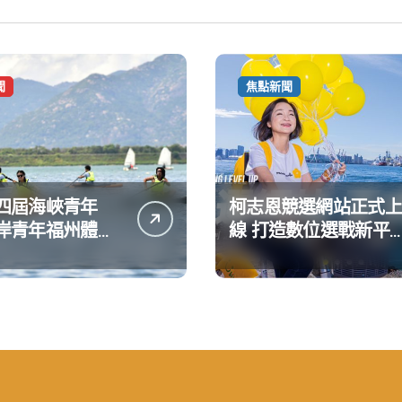
聞
焦點新聞
四屆海峽青年
柯志恩競選網站正式上
岸青年福州體驗
線 打造數位選戰新平
動
公開五大亮點