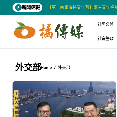
Skip
新聞速報
【第十四屆海峽青年薈】兩岸青年福
to
content
柯志恩競選網站正式上線 打造數位選
社團公益
兩岸青年齊聚福州共話農文旅融合發
社會警政
藍綠市長參選人對無人載具條例互批 
爭取原住民選票 柯志恩提原民5大政
雅安 天府之肺裡的安逸密碼 一座被
外交部
Home
外交部
港都文藝學會首辦蓮池潭文學營 支持
高科大機電系與日本愛媛大學跨校合作
《讀者》8月號新聞焦點 【錦瑟】
四川雅安 千年古剎雲峰寺
張老師發表「青少年家庭氣氛與心理安